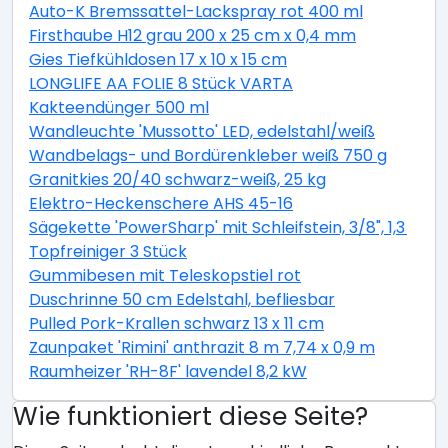
Auto-K Bremssattel-Lackspray rot 400 ml
Firsthaube H12 grau 200 x 25 cm x 0,4 mm
Gies Tiefkühldosen 17 x 10 x 15 cm
LONGLIFE AA FOLIE 8 Stück VARTA
Kakteendünger 500 ml
Wandleuchte 'Mussotto' LED, edelstahl/weiß
Wandbelags- und Bordürenkleber weiß 750 g
Granitkies 20/40 schwarz-weiß, 25 kg
Elektro-Heckenschere AHS 45-16
Sägekette 'PowerSharp' mit Schleifstein, 3/8", 1,3 mm,
Topfreiniger 3 Stück
Gummibesen mit Teleskopstiel rot
Duschrinne 50 cm Edelstahl, befliesbar
Pulled Pork-Krallen schwarz 13 x 11 cm
Zaunpaket 'Rimini' anthrazit 8 m 7,74 x 0,9 m
Raumheizer 'RH-8F' lavendel 8,2 kW
Wie funktioniert diese Seite?