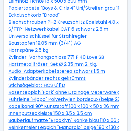
Leimholz Fichte 18 x 500 x 800 mm
Papiertapete "Boys & Girls 4" Uni/Streifen grau 10,05 
Eckduschkorb "Draad"
Blechschrauben PH2 Kreuzschlitz Edelstahl 4,8 x 19 
S/FTP-Netzwerkkabel CAT 6 schwarz 2,5 m
Universalschlüssel für Strahlregler
Baustopfen 19,05 mm (3/4") AG
Hornspäne 2,5 kg
Zylinder-Vorhangschloss 771 F 40 Love SB
Hartmetallfräser-Set Ø 2,35 mm 2-tlg.
Audio-Adapterkabel stereo schwarz 1,5 m
Zylinderbänder rechts gekrümmt
Stichsägeblatt HCS U111D
Rasenteppich 'Park' ohne Drainage Meterware grau, 
Führleine "Hippo" Polyethylen bordeaux/beige 200 c
Kabelkanal 90° Kunststoff 100 x 100 x 50 x 26 mm
Innenputzeckleiste 150 x 3,5 x 3,5 cm
Sauberlaufmatte "Brooklyn" Ranke blau 110 x 66 cm
ReinkemeierTeppich "Manarolo" beige 190 x 130 cm