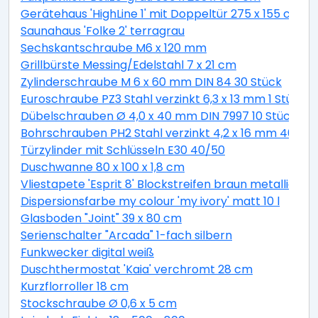
Gerätehaus 'HighLine 1' mit Doppeltür 275 x 155 cm Q
Saunahaus 'Folke 2' terragrau
Sechskantschraube M6 x 120 mm
Grillbürste Messing/Edelstahl 7 x 21 cm
Zylinderschraube M 6 x 60 mm DIN 84 30 Stück
Euroschraube PZ3 Stahl verzinkt 6,3 x 13 mm 1 Stück
Dübelschrauben Ø 4,0 x 40 mm DIN 7997 10 Stück
Bohrschrauben PH2 Stahl verzinkt 4,2 x 16 mm 40 Stü
Türzylinder mit Schlüsseln E30 40/50
Duschwanne 80 x 100 x 1,8 cm
Vliestapete 'Esprit 8' Blockstreifen braun metallic 10,
Dispersionsfarbe my colour 'my ivory' matt 10 l
Glasboden "Joint" 39 x 80 cm
Serienschalter "Arcada" 1-fach silbern
Funkwecker digital weiß
Duschthermostat 'Kaia' verchromt 28 cm
Kurzflorroller 18 cm
Stockschraube Ø 0,6 x 5 cm