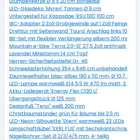
Stumpenkerze Ø 8 x 20 cm bordeaux
LED-Glasdeko 'Myren' Tannen Ø 9 cm
Untergestell für Kappsäge 'KSU 100' 100 cm
IBC-Adapter 2 Zoll Grobgewinde auf 1 Zoll Feingewind
Drehtür mit Seitenwand 'Toura' Anschlag links 100 x 
Bit-Set mit flexibler Verlängerung silbern 200 mm 11-t
Mountain e-bike 'Terra 2.0-S1' 27,5 Zoll anthrazit
Lavendel Ministamm 14 cm Topf
Herren-Sicherheitsstiefel Gr. 46
Schneelasterhöhung 354 x 846 cm unbehandelt 6 St
Zaunriegelhalter blau-silber 190 x 110 mm, Ø 10,7 mm 
LED-Lampe warmweiß E14 5,5 W 470 lm matt, 3 Stüc
Akku-Ladegerät 'Energy Flex C130 LI'
ÜbergangsStück Ø 125 mm
Designfuß "Teno" weiß 200 mm
Christbaumständer grün für Bäume bis 2,5 m
LED-Neon-Silhouette 'Stern' warmweiß 23 LEDs
Langschaftdübel 'SXRL FUS' mit Sechskantschraube, Ø
Nagelbohrer-Set Ø 2/3/4/5 mm, 4-teilig