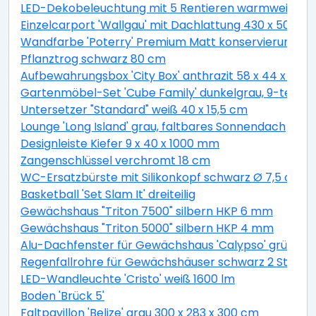
LED-Dekobeleuchtung mit 5 Rentieren warmweiß 4
Einzelcarport 'Wallgau' mit Dachlattung 430 x 500 
Wandfarbe 'Poterry' Premium Matt konservierungsmitt
Pflanztrog schwarz 80 cm
Aufbewahrungsbox 'City Box' anthrazit 58 x 44 x 55 
Gartenmöbel-Set 'Cube Family' dunkelgrau, 9-teilig
Untersetzer "Standard" weiß 40 x 15,5 cm
Lounge 'Long Island' grau, faltbares Sonnendach
Designleiste Kiefer 9 x 40 x 1000 mm
Zangenschlüssel verchromt 18 cm
WC-Ersatzbürste mit Silikonkopf schwarz Ø 7,5 cm
Basketball 'Set Slam It' dreiteilig
Gewächshaus "Triton 7500" silbern HKP 6 mm
Gewächshaus "Triton 5000" silbern HKP 4 mm
Alu-Dachfenster für Gewächshaus 'Calypso' grün 60,
Regenfallrohre für Gewächshäuser schwarz 2 Stück
LED-Wandleuchte 'Cristo' weiß 1600 lm
Boden 'Brück 5'
Faltpavillon 'Belize' grau 300 x 283 x 300 cm