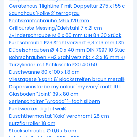
Gerätehaus 'HighLine 1' mit Doppeltür 275 x 155 cm Q
Saunahaus 'Folke 2' terragrau
Sechskantschraube M6 x 120 mm
Grillbürste Messing/Edelstahl 7 x 21 cm
Zylinderschraube M 6 x 60 mm DIN 84 30 Stück
Euroschraube PZ3 Stahl verzinkt 6,3 x 13 mm 1 Stück
Dübelschrauben Ø 4,0 x 40 mm DIN 7997 10 Stück
Bohrschrauben PH2 Stahl verzinkt 4,2 x 16 mm 40 Stü
Türzylinder mit Schlüsseln E30 40/50
Duschwanne 80 x 100 x 1,8 cm
Vliestapete 'Esprit 8' Blockstreifen braun metallic 10,
Dispersionsfarbe my colour 'my ivory' matt 10 l
Glasboden "Joint" 39 x 80 cm
Serienschalter "Arcada" 1-fach silbern
Funkwecker digital weiß
Duschthermostat 'Kaia' verchromt 28 cm
Kurzflorroller 18 cm
Stockschraube Ø 0,6 x 5 cm