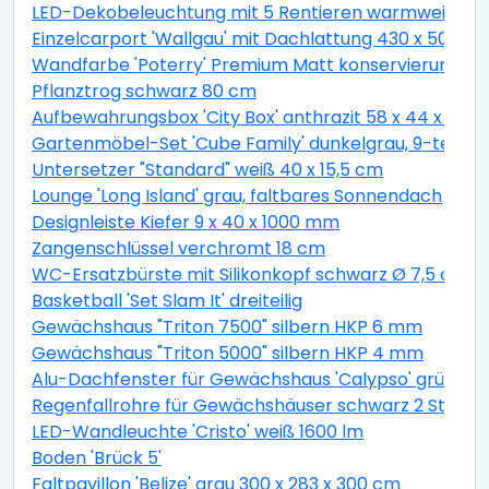
LED-Dekobeleuchtung mit 5 Rentieren warmweiß 4
Einzelcarport 'Wallgau' mit Dachlattung 430 x 500 
Wandfarbe 'Poterry' Premium Matt konservierungsmitt
Pflanztrog schwarz 80 cm
Aufbewahrungsbox 'City Box' anthrazit 58 x 44 x 55 
Gartenmöbel-Set 'Cube Family' dunkelgrau, 9-teilig
Untersetzer "Standard" weiß 40 x 15,5 cm
Lounge 'Long Island' grau, faltbares Sonnendach
Designleiste Kiefer 9 x 40 x 1000 mm
Zangenschlüssel verchromt 18 cm
WC-Ersatzbürste mit Silikonkopf schwarz Ø 7,5 cm
Basketball 'Set Slam It' dreiteilig
Gewächshaus "Triton 7500" silbern HKP 6 mm
Gewächshaus "Triton 5000" silbern HKP 4 mm
Alu-Dachfenster für Gewächshaus 'Calypso' grün 60,
Regenfallrohre für Gewächshäuser schwarz 2 Stück
LED-Wandleuchte 'Cristo' weiß 1600 lm
Boden 'Brück 5'
Faltpavillon 'Belize' grau 300 x 283 x 300 cm