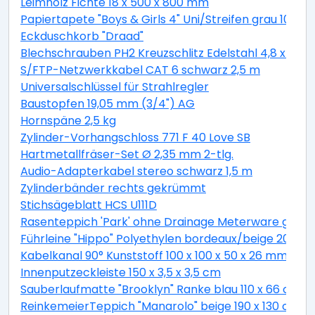
Leimholz Fichte 18 x 500 x 800 mm
Papiertapete "Boys & Girls 4" Uni/Streifen grau 10,05 
Eckduschkorb "Draad"
Blechschrauben PH2 Kreuzschlitz Edelstahl 4,8 x 19 
S/FTP-Netzwerkkabel CAT 6 schwarz 2,5 m
Universalschlüssel für Strahlregler
Baustopfen 19,05 mm (3/4") AG
Hornspäne 2,5 kg
Zylinder-Vorhangschloss 771 F 40 Love SB
Hartmetallfräser-Set Ø 2,35 mm 2-tlg.
Audio-Adapterkabel stereo schwarz 1,5 m
Zylinderbänder rechts gekrümmt
Stichsägeblatt HCS U111D
Rasenteppich 'Park' ohne Drainage Meterware grau, 
Führleine "Hippo" Polyethylen bordeaux/beige 200 c
Kabelkanal 90° Kunststoff 100 x 100 x 50 x 26 mm
Innenputzeckleiste 150 x 3,5 x 3,5 cm
Sauberlaufmatte "Brooklyn" Ranke blau 110 x 66 cm
ReinkemeierTeppich "Manarolo" beige 190 x 130 cm