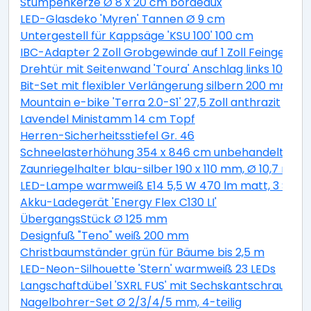
Stumpenkerze Ø 8 x 20 cm bordeaux
LED-Glasdeko 'Myren' Tannen Ø 9 cm
Untergestell für Kappsäge 'KSU 100' 100 cm
IBC-Adapter 2 Zoll Grobgewinde auf 1 Zoll Feingewind
Drehtür mit Seitenwand 'Toura' Anschlag links 100 x 
Bit-Set mit flexibler Verlängerung silbern 200 mm 11-t
Mountain e-bike 'Terra 2.0-S1' 27,5 Zoll anthrazit
Lavendel Ministamm 14 cm Topf
Herren-Sicherheitsstiefel Gr. 46
Schneelasterhöhung 354 x 846 cm unbehandelt 6 St
Zaunriegelhalter blau-silber 190 x 110 mm, Ø 10,7 mm 
LED-Lampe warmweiß E14 5,5 W 470 lm matt, 3 Stüc
Akku-Ladegerät 'Energy Flex C130 LI'
ÜbergangsStück Ø 125 mm
Designfuß "Teno" weiß 200 mm
Christbaumständer grün für Bäume bis 2,5 m
LED-Neon-Silhouette 'Stern' warmweiß 23 LEDs
Langschaftdübel 'SXRL FUS' mit Sechskantschraube, Ø
Nagelbohrer-Set Ø 2/3/4/5 mm, 4-teilig