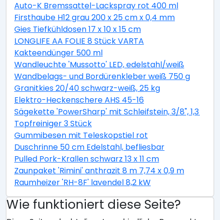
Auto-K Bremssattel-Lackspray rot 400 ml
Firsthaube H12 grau 200 x 25 cm x 0,4 mm
Gies Tiefkühldosen 17 x 10 x 15 cm
LONGLIFE AA FOLIE 8 Stück VARTA
Kakteendünger 500 ml
Wandleuchte 'Mussotto' LED, edelstahl/weiß
Wandbelags- und Bordürenkleber weiß 750 g
Granitkies 20/40 schwarz-weiß, 25 kg
Elektro-Heckenschere AHS 45-16
Sägekette 'PowerSharp' mit Schleifstein, 3/8", 1,3 mm,
Topfreiniger 3 Stück
Gummibesen mit Teleskopstiel rot
Duschrinne 50 cm Edelstahl, befliesbar
Pulled Pork-Krallen schwarz 13 x 11 cm
Zaunpaket 'Rimini' anthrazit 8 m 7,74 x 0,9 m
Raumheizer 'RH-8F' lavendel 8,2 kW
Wie funktioniert diese Seite?