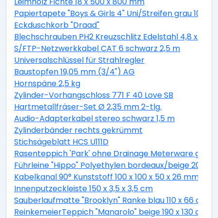
Leimholz Fichte 18 x 500 x 800 mm
Papiertapete "Boys & Girls 4" Uni/Streifen grau 10,05 
Eckduschkorb "Draad"
Blechschrauben PH2 Kreuzschlitz Edelstahl 4,8 x 19 
S/FTP-Netzwerkkabel CAT 6 schwarz 2,5 m
Universalschlüssel für Strahlregler
Baustopfen 19,05 mm (3/4") AG
Hornspäne 2,5 kg
Zylinder-Vorhangschloss 771 F 40 Love SB
Hartmetallfräser-Set Ø 2,35 mm 2-tlg.
Audio-Adapterkabel stereo schwarz 1,5 m
Zylinderbänder rechts gekrümmt
Stichsägeblatt HCS U111D
Rasenteppich 'Park' ohne Drainage Meterware grau, 
Führleine "Hippo" Polyethylen bordeaux/beige 200 c
Kabelkanal 90° Kunststoff 100 x 100 x 50 x 26 mm
Innenputzeckleiste 150 x 3,5 x 3,5 cm
Sauberlaufmatte "Brooklyn" Ranke blau 110 x 66 cm
ReinkemeierTeppich "Manarolo" beige 190 x 130 cm