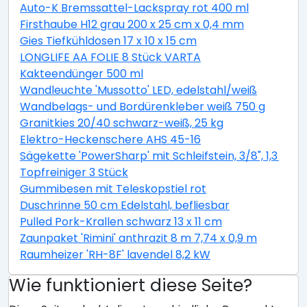
Auto-K Bremssattel-Lackspray rot 400 ml
Firsthaube H12 grau 200 x 25 cm x 0,4 mm
Gies Tiefkühldosen 17 x 10 x 15 cm
LONGLIFE AA FOLIE 8 Stück VARTA
Kakteendünger 500 ml
Wandleuchte 'Mussotto' LED, edelstahl/weiß
Wandbelags- und Bordürenkleber weiß 750 g
Granitkies 20/40 schwarz-weiß, 25 kg
Elektro-Heckenschere AHS 45-16
Sägekette 'PowerSharp' mit Schleifstein, 3/8", 1,3 mm,
Topfreiniger 3 Stück
Gummibesen mit Teleskopstiel rot
Duschrinne 50 cm Edelstahl, befliesbar
Pulled Pork-Krallen schwarz 13 x 11 cm
Zaunpaket 'Rimini' anthrazit 8 m 7,74 x 0,9 m
Raumheizer 'RH-8F' lavendel 8,2 kW
Wie funktioniert diese Seite?