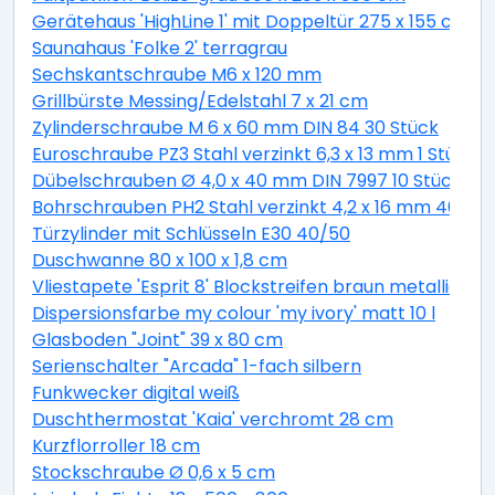
Gerätehaus 'HighLine 1' mit Doppeltür 275 x 155 cm Q
Saunahaus 'Folke 2' terragrau
Sechskantschraube M6 x 120 mm
Grillbürste Messing/Edelstahl 7 x 21 cm
Zylinderschraube M 6 x 60 mm DIN 84 30 Stück
Euroschraube PZ3 Stahl verzinkt 6,3 x 13 mm 1 Stück
Dübelschrauben Ø 4,0 x 40 mm DIN 7997 10 Stück
Bohrschrauben PH2 Stahl verzinkt 4,2 x 16 mm 40 Stü
Türzylinder mit Schlüsseln E30 40/50
Duschwanne 80 x 100 x 1,8 cm
Vliestapete 'Esprit 8' Blockstreifen braun metallic 10,
Dispersionsfarbe my colour 'my ivory' matt 10 l
Glasboden "Joint" 39 x 80 cm
Serienschalter "Arcada" 1-fach silbern
Funkwecker digital weiß
Duschthermostat 'Kaia' verchromt 28 cm
Kurzflorroller 18 cm
Stockschraube Ø 0,6 x 5 cm