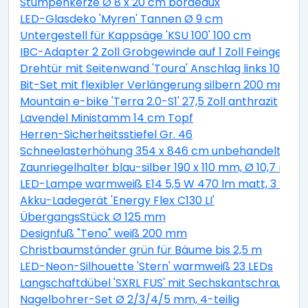
Stumpenkerze Ø 8 x 20 cm bordeaux
LED-Glasdeko 'Myren' Tannen Ø 9 cm
Untergestell für Kappsäge 'KSU 100' 100 cm
IBC-Adapter 2 Zoll Grobgewinde auf 1 Zoll Feingewind
Drehtür mit Seitenwand 'Toura' Anschlag links 100 x 
Bit-Set mit flexibler Verlängerung silbern 200 mm 11-t
Mountain e-bike 'Terra 2.0-S1' 27,5 Zoll anthrazit
Lavendel Ministamm 14 cm Topf
Herren-Sicherheitsstiefel Gr. 46
Schneelasterhöhung 354 x 846 cm unbehandelt 6 St
Zaunriegelhalter blau-silber 190 x 110 mm, Ø 10,7 mm 
LED-Lampe warmweiß E14 5,5 W 470 lm matt, 3 Stüc
Akku-Ladegerät 'Energy Flex C130 LI'
ÜbergangsStück Ø 125 mm
Designfuß "Teno" weiß 200 mm
Christbaumständer grün für Bäume bis 2,5 m
LED-Neon-Silhouette 'Stern' warmweiß 23 LEDs
Langschaftdübel 'SXRL FUS' mit Sechskantschraube, Ø
Nagelbohrer-Set Ø 2/3/4/5 mm, 4-teilig