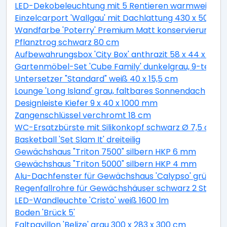
LED-Dekobeleuchtung mit 5 Rentieren warmweiß 4
Einzelcarport 'Wallgau' mit Dachlattung 430 x 500 
Wandfarbe 'Poterry' Premium Matt konservierungsmitt
Pflanztrog schwarz 80 cm
Aufbewahrungsbox 'City Box' anthrazit 58 x 44 x 55 
Gartenmöbel-Set 'Cube Family' dunkelgrau, 9-teilig
Untersetzer "Standard" weiß 40 x 15,5 cm
Lounge 'Long Island' grau, faltbares Sonnendach
Designleiste Kiefer 9 x 40 x 1000 mm
Zangenschlüssel verchromt 18 cm
WC-Ersatzbürste mit Silikonkopf schwarz Ø 7,5 cm
Basketball 'Set Slam It' dreiteilig
Gewächshaus "Triton 7500" silbern HKP 6 mm
Gewächshaus "Triton 5000" silbern HKP 4 mm
Alu-Dachfenster für Gewächshaus 'Calypso' grün 60,
Regenfallrohre für Gewächshäuser schwarz 2 Stück
LED-Wandleuchte 'Cristo' weiß 1600 lm
Boden 'Brück 5'
Faltpavillon 'Belize' grau 300 x 283 x 300 cm