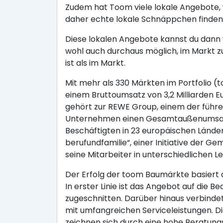
Zudem hat Toom viele lokale Angebote, 
daher echte lokale Schnäppchen finden
Diese lokalen Angebote kannst du dann w
wohl auch durchaus möglich, im Markt z
ist als im Markt.
Mit mehr als 330 Märkten im Portfolio 
einem Bruttoumsatz von 3,2 Milliarden
gehört zur REWE Group, einem der führe
Unternehmen einen Gesamtaußenumsatz v
Beschäftigten in 23 europäischen Ländern
berufundfamilie“, einer Initiative der G
seine Mitarbeiter in unterschiedliche
Der Erfolg der toom Baumärkte basiert
In erster Linie ist das Angebot auf die
zugeschnitten. Darüber hinaus verbind
mit umfangreichen Serviceleistungen. D
zeichnen sich durch eine hohe Beratun