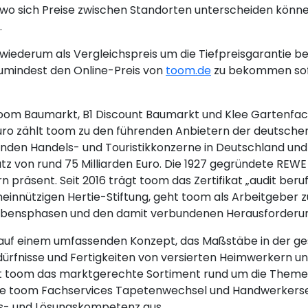
wo sich Preise zwischen Standorten unterscheiden könne
.
iederum als Vergleichspreis um die Tiefpreisgarantie be
umindest den Online-Preis von
toom.de
zu bekommen sofe
(toom Baumarkt, B1 Discount Baumarkt und Klee Gartenfac
 Euro zählt toom zu den führenden Anbietern der deuts
nden Handels- und Touristikkonzerne in Deutschland und 
on rund 75 Milliarden Euro. Die 1927 gegründete REWE G
 präsent. Seit 2016 trägt toom das Zertifikat „audit beruf
emeinnützigen Hertie-Stiftung, geht toom als Arbeitgeber
n Lebensphasen und den damit verbundenen Herausforderu
 auf einem umfassenden Konzept, das Maßstäbe in der ge
 Bedürfnisse und Fertigkeiten von versierten Heimwerkern
et toom das marktgerechte Sortiment rund um die Them
ie toom Fachservices Tapetenwechsel und Handwerkerserv
gs- und Lösungskompetenz aus.