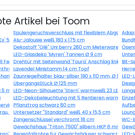
te Artikel bei Toom
Spülengeruchsverschluss mit flexiblem Abgang
Adapt
Ex' 500 ml
Alu-Jalousie weiß 180 x 175 cm
Bundh
Dekostoff "Olé" Uni berry 280 cm Meterware
Ösens
LED-Glasdeko 'Myren' Tannen Ø 9 cm
Unter
ll Feingewinde
Drehtür mit Seitenwand 'Toura' Anschlag links 100 x
Bit-S
nthrazit
Lavendel Ministamm 14 cm Topf
Herre
handelt 6 Stück
Zaunriegelhalter blau-silber 190 x 110 mm, Ø 10,7 m
LED-L
ÜbergangsStück Ø 125 mm
Desig
2,5 m
LED-Neon-Silhouette 'Stern' warmweiß 23 LEDs
Langs
g
LED-Dekobeleuchtung mit 5 Rentieren warmweiß 
Einze
vierungsmittelfrei 2,5 l
Pflanztrog schwarz 80 cm
Aufbe
u, 9-teilig
Untersetzer "Standard" weiß 40 x 15,5 cm
Loung
Zangenschlüssel verchromt 18 cm
WC-Er
Gewächshaus "Triton 7500" silbern HKP 6 mm
Gewäc
so' grün 60,2 x 73,6 cm
Regenfallrohre für Gewächshäuser schwarz 2 Stüc
LED-W