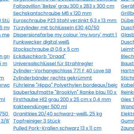
Faltpavillon 'Belize' grau 300 x 283 x 300 cm
Gerät
Sechskantschraube M6 x 120 mm
Grill
0 Stück
Euroschraube PZ3 Stahl verzinkt 6,3 x 13 mm 1 Stück
Dübel
 16 mm 40 Stück
Türzylinder mit Schlüsseln E30 40/50
Dusch
 metallic 10,05 x 0,53 m
Dispersionsfarbe my colour 'my ivory' matt 10 l
Glasb
Funkwecker digital weiß
Dusch
Stockschraube Ø 0,6 x 5 cm
Leimh
n grau 10,05 x 0,53 m
Eckduschkorb "Draad"
Blech
5 m
Universalschlüssel für Strahlregler
Baust
Zylinder-Vorhangschloss 771 F 40 Love SB
Hartm
 m
Zylinderbänder rechts gekrümmt
Stich
erware grau, Breite 400 cm
Führleine "Hippo" Polyethylen bordeaux/beige 200
Kabel
Sauberlaufmatte "Brooklyn" Ranke blau 110 x 66 cm
Reink
ml
Firsthaube H12 grau 200 x 25 cm x 0,4 mm
Gies 
Kakteendünger 500 ml
Wandl
750 g
Granitkies 20/40 schwarz-weiß, 25 kg
Elek
3/8", 1,3 mm, 56 Glieder
Topfreiniger 3 Stück
Gummi
Pulled Pork-Krallen schwarz 13 x 11 cm
Zaunp