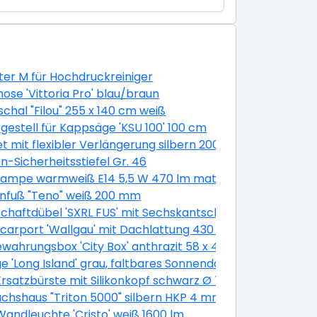
er M für Hochdruckreiniger
ose 'Vittoria Pro' blau/braun
chal "Filou" 255 x 140 cm weiß
gestell für Kappsäge 'KSU 100' 100 cm
 100 cm
et mit flexibler Verlängerung silbern 200 mm 11-teilig
n-Sicherheitsstiefel Gr. 46
m 30 Stück
ampe warmweiß E14 5,5 W 470 lm matt, 3 Stück
nfuß "Teno" weiß 200 mm
chaftdübel 'SXRL FUS' mit Sechskantschraube, Ø 10 x 60 
400 cm
lcarport 'Wallgau' mit Dachlattung 430 x 500 cm nussba
wahrungsbox 'City Box' anthrazit 58 x 44 x 55 cm
e 'Long Island' grau, faltbares Sonnendach
satzbürste mit Silikonkopf schwarz Ø 7,5 cm
hshaus "Triton 5000" silbern HKP 4 mm
k
andleuchte 'Cristo' weiß 1600 lm