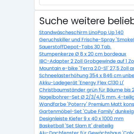
Suche weitere belieb
Standwäscheschirm LinoPop Up 140
Geruchskiller und Frische-Spray 'Smoke
SauerstoffDepot-Tabs 30 Tab.
Stumpenkerze Ø 8 x 20 cm bordeaux
IBC-Adapter 2 Zoll Grobgewinde auf 1 Zo
Mountain e-bike 'Terra 2.0-S1' 27,5 Zoll a
Schneelasterhöhung 354 x 846 cm unbe
Akku-Ladegerät 'Energy Flex C130 LI'
Christbaumständer grün für Bäume bis 
Nagelbohrer-Set Ø 2/3/4/5 mm, 4-teili
Wandfarbe 'Poterry' Premium Matt konser
Gartenmöbel-Set 'Cube Family' dunkelgra
Designleiste Kiefer 9 x 40 x 1000 mm
Basketball 'Set Slam It' dreiteilig
Alu-Dachfenster für Gewächshaus 'Calyp