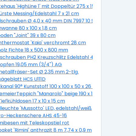
ehaus 'HighLine 1' mit Doppeltür 275 x 155 cm Quarzgrau 
bürste Messing/Edelstahl 7 x 21 cm
schrauben Ø 4,0 x 40 mm DIN 7997 10 Stück
wanne 80 x 100 x 1,8 cm
oden "Joint" 39 x 80 cm
thermostat 'Kaia' verchromt 28 cm
olz Fichte 18 x 500 x 800 mm
schrauben PH2 Kreuzschlitz Edelstahl 4,8 x 19 mm 50 Stü
opfen 19,05 mm (3/4") AG
etallfräser-Set Ø 2,35 mm 2-tlg.
sägeblatt HCS U111D
 cm
kanal 90° Kunststoff 100 x 100 x 50 x 26 mm
emeierTeppich "Manarolo" beige 190 x 130 cm
Tiefkühldosen 17 x 10 x 15 cm
euchte 'Mussotto' LED, edelstahl/weiß
tro-Heckenschere AHS 45-16
besen mit Teleskopstiel rot
aket 'Rimini' anthrazit 8 m 7,74 x 0,9 m