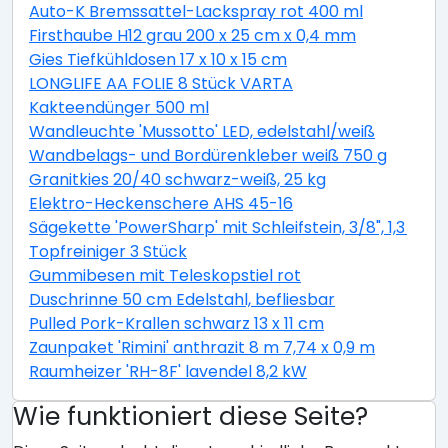
Auto-K Bremssattel-Lackspray rot 400 ml
Firsthaube H12 grau 200 x 25 cm x 0,4 mm
Gies Tiefkühldosen 17 x 10 x 15 cm
LONGLIFE AA FOLIE 8 Stück VARTA
Kakteendünger 500 ml
Wandleuchte 'Mussotto' LED, edelstahl/weiß
Wandbelags- und Bordürenkleber weiß 750 g
Granitkies 20/40 schwarz-weiß, 25 kg
Elektro-Heckenschere AHS 45-16
Sägekette 'PowerSharp' mit Schleifstein, 3/8", 1,3 mm,
Topfreiniger 3 Stück
Gummibesen mit Teleskopstiel rot
Duschrinne 50 cm Edelstahl, befliesbar
Pulled Pork-Krallen schwarz 13 x 11 cm
Zaunpaket 'Rimini' anthrazit 8 m 7,74 x 0,9 m
Raumheizer 'RH-8F' lavendel 8,2 kW
Wie funktioniert diese Seite?