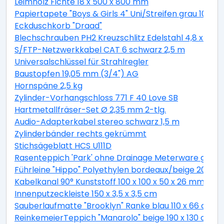
Leimholz Fichte 18 x 500 x 800 mm
Papiertapete "Boys & Girls 4" Uni/Streifen grau 10,05 
Eckduschkorb "Draad"
Blechschrauben PH2 Kreuzschlitz Edelstahl 4,8 x 19 
S/FTP-Netzwerkkabel CAT 6 schwarz 2,5 m
Universalschlüssel für Strahlregler
Baustopfen 19,05 mm (3/4") AG
Hornspäne 2,5 kg
Zylinder-Vorhangschloss 771 F 40 Love SB
Hartmetallfräser-Set Ø 2,35 mm 2-tlg.
Audio-Adapterkabel stereo schwarz 1,5 m
Zylinderbänder rechts gekrümmt
Stichsägeblatt HCS U111D
Rasenteppich 'Park' ohne Drainage Meterware grau, 
Führleine "Hippo" Polyethylen bordeaux/beige 200 c
Kabelkanal 90° Kunststoff 100 x 100 x 50 x 26 mm
Innenputzeckleiste 150 x 3,5 x 3,5 cm
Sauberlaufmatte "Brooklyn" Ranke blau 110 x 66 cm
ReinkemeierTeppich "Manarolo" beige 190 x 130 cm