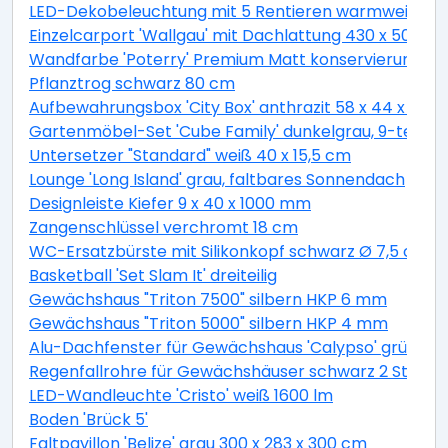
LED-Dekobeleuchtung mit 5 Rentieren warmweiß 4
Einzelcarport 'Wallgau' mit Dachlattung 430 x 500 
Wandfarbe 'Poterry' Premium Matt konservierungsmitt
Pflanztrog schwarz 80 cm
Aufbewahrungsbox 'City Box' anthrazit 58 x 44 x 55 
Gartenmöbel-Set 'Cube Family' dunkelgrau, 9-teilig
Untersetzer "Standard" weiß 40 x 15,5 cm
Lounge 'Long Island' grau, faltbares Sonnendach
Designleiste Kiefer 9 x 40 x 1000 mm
Zangenschlüssel verchromt 18 cm
WC-Ersatzbürste mit Silikonkopf schwarz Ø 7,5 cm
Basketball 'Set Slam It' dreiteilig
Gewächshaus "Triton 7500" silbern HKP 6 mm
Gewächshaus "Triton 5000" silbern HKP 4 mm
Alu-Dachfenster für Gewächshaus 'Calypso' grün 60,
Regenfallrohre für Gewächshäuser schwarz 2 Stück
LED-Wandleuchte 'Cristo' weiß 1600 lm
Boden 'Brück 5'
Faltpavillon 'Belize' grau 300 x 283 x 300 cm