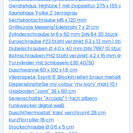
Gerätehaus 'HighLine 1' mit Doppeltür 275 x 155 cm Q
Saunahaus 'Folke 2' terragrau
Sechskantschraube M6 x 120 mm
Grillbürste Messing/Edelstahl 7 x 21 cm
Zylinderschraube M 6 x 60 mm DIN 84 30 Stück
Euroschraube PZ3 Stahl verzinkt 6,3 x 13 mm 1 Stück
Dübelschrauben Ø 4,0 x 40 mm DIN 7997 10 Stück
Bohrschrauben PH2 Stahl verzinkt 4,2 x 16 mm 40 Stü
Türzylinder mit Schlüsseln E30 40/50
Duschwanne 80 x 100 x 1,8 cm
Vliestapete 'Esprit 8' Blockstreifen braun metallic 10,
Dispersionsfarbe my colour 'my ivory' matt 10 l
Glasboden "Joint" 39 x 80 cm
Serienschalter "Arcada" 1-fach silbern
Funkwecker digital weiß
Duschthermostat 'Kaia' verchromt 28 cm
Kurzflorroller 18 cm
Stockschraube Ø 0,6 x 5 cm