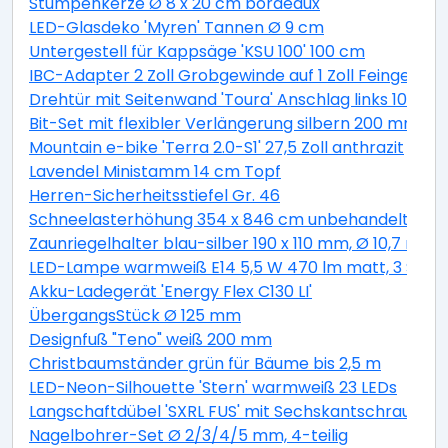
Stumpenkerze Ø 8 x 20 cm bordeaux
LED-Glasdeko 'Myren' Tannen Ø 9 cm
Untergestell für Kappsäge 'KSU 100' 100 cm
IBC-Adapter 2 Zoll Grobgewinde auf 1 Zoll Feingewind
Drehtür mit Seitenwand 'Toura' Anschlag links 100 x 
Bit-Set mit flexibler Verlängerung silbern 200 mm 11-t
Mountain e-bike 'Terra 2.0-S1' 27,5 Zoll anthrazit
Lavendel Ministamm 14 cm Topf
Herren-Sicherheitsstiefel Gr. 46
Schneelasterhöhung 354 x 846 cm unbehandelt 6 St
Zaunriegelhalter blau-silber 190 x 110 mm, Ø 10,7 mm 
LED-Lampe warmweiß E14 5,5 W 470 lm matt, 3 Stüc
Akku-Ladegerät 'Energy Flex C130 LI'
ÜbergangsStück Ø 125 mm
Designfuß "Teno" weiß 200 mm
Christbaumständer grün für Bäume bis 2,5 m
LED-Neon-Silhouette 'Stern' warmweiß 23 LEDs
Langschaftdübel 'SXRL FUS' mit Sechskantschraube, Ø
Nagelbohrer-Set Ø 2/3/4/5 mm, 4-teilig