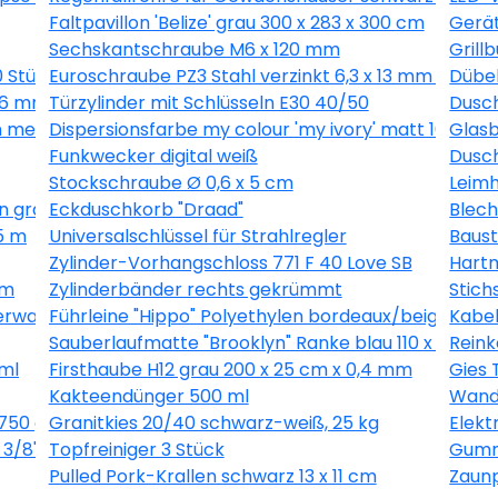
Faltpavillon 'Belize' grau 300 x 283 x 300 cm
Gerät
Sechskantschraube M6 x 120 mm
Grill
0 Stück
Euroschraube PZ3 Stahl verzinkt 6,3 x 13 mm 1 Stück
Dübel
 16 mm 40 Stück
Türzylinder mit Schlüsseln E30 40/50
Dusch
 metallic 10,05 x 0,53 m
Dispersionsfarbe my colour 'my ivory' matt 10 l
Glasb
Funkwecker digital weiß
Dusch
Stockschraube Ø 0,6 x 5 cm
Leimh
n grau 10,05 x 0,53 m
Eckduschkorb "Draad"
Blech
5 m
Universalschlüssel für Strahlregler
Baust
Zylinder-Vorhangschloss 771 F 40 Love SB
Hartm
 m
Zylinderbänder rechts gekrümmt
Stich
erware grau, Breite 400 cm
Führleine "Hippo" Polyethylen bordeaux/beige 200
Kabel
Sauberlaufmatte "Brooklyn" Ranke blau 110 x 66 cm
Reink
ml
Firsthaube H12 grau 200 x 25 cm x 0,4 mm
Gies 
Kakteendünger 500 ml
Wandl
750 g
Granitkies 20/40 schwarz-weiß, 25 kg
Elek
3/8", 1,3 mm, 56 Glieder
Topfreiniger 3 Stück
Gummi
Pulled Pork-Krallen schwarz 13 x 11 cm
Zaunp