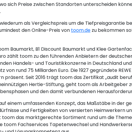
wo sich Preise zwischen Standorten unterscheiden könne
.
iederum als Vergleichspreis um die Tiefpreisgarantie be
umindest den Online-Preis von
toom.de
zu bekommen sofe
(toom Baumarkt, B1 Discount Baumarkt und Klee Gartenfac
 Euro zählt toom zu den führenden Anbietern der deuts
nden Handels- und Touristikkonzerne in Deutschland und 
on rund 75 Milliarden Euro. Die 1927 gegründete REWE G
 präsent. Seit 2016 trägt toom das Zertifikat „audit beruf
emeinnützigen Hertie-Stiftung, geht toom als Arbeitgeber
n Lebensphasen und den damit verbundenen Herausforderu
 auf einem umfassenden Konzept, das Maßstäbe in der ge
 Bedürfnisse und Fertigkeiten von versierten Heimwerkern
et toom das marktgerechte Sortiment rund um die Them
ie toom Fachservices Tapetenwechsel und Handwerkerserv
gs- und Lösungskompetenz aus.