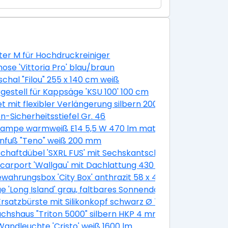
er M für Hochdruckreiniger
ose 'Vittoria Pro' blau/braun
chal "Filou" 255 x 140 cm weiß
gestell für Kappsäge 'KSU 100' 100 cm
 100 cm
et mit flexibler Verlängerung silbern 200 mm 11-teilig
n-Sicherheitsstiefel Gr. 46
m 30 Stück
ampe warmweiß E14 5,5 W 470 lm matt, 3 Stück
nfuß "Teno" weiß 200 mm
chaftdübel 'SXRL FUS' mit Sechskantschraube, Ø 10 x 60 
400 cm
lcarport 'Wallgau' mit Dachlattung 430 x 500 cm nussba
wahrungsbox 'City Box' anthrazit 58 x 44 x 55 cm
e 'Long Island' grau, faltbares Sonnendach
satzbürste mit Silikonkopf schwarz Ø 7,5 cm
hshaus "Triton 5000" silbern HKP 4 mm
k
andleuchte 'Cristo' weiß 1600 lm