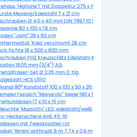
ehaus 'HighLine 1' mit Doppeltür 275 x 155 cm Quarzgrau 
bürste Messing/Edelstahl 7 x 21 cm
schrauben Ø 4,0 x 40 mm DIN 7997 10 Stück
wanne 80 x 100 x 1,8 cm
oden "Joint" 39 x 80 cm
thermostat 'Kaia' verchromt 28 cm
olz Fichte 18 x 500 x 800 mm
schrauben PH2 Kreuzschlitz Edelstahl 4,8 x 19 mm 50 Stü
opfen 19,05 mm (3/4") AG
etallfräser-Set Ø 2,35 mm 2-tlg.
sägeblatt HCS U111D
 cm
kanal 90° Kunststoff 100 x 100 x 50 x 26 mm
emeierTeppich "Manarolo" beige 190 x 130 cm
Tiefkühldosen 17 x 10 x 15 cm
euchte 'Mussotto' LED, edelstahl/weiß
tro-Heckenschere AHS 45-16
besen mit Teleskopstiel rot
aket 'Rimini' anthrazit 8 m 7,74 x 0,9 m