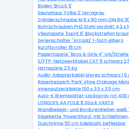
Boden 'Brück 5'
Saunahaus 'Folke 2' terragrau
Zylinderschraube M 6 x 60 mm DIN 84 3
Bohrschrauben PH2 Stahl verzinkt 4,2 x
Vliestapete 'Esprit 8' Blockstreifen braun
Serienschalter "Arcada" 1-fach silbern
Kurzflorroller 18 cm
Papiertapete "Boys & Girls 4" Uni/Streife
S/FTP-Netzwerkkabel CAT 6 schwarz 2,
Hornspäne 2,5 kg
Audio-Adapterkabel stereo schwarz 1,5
Rasenteppich 'Park' ohne Drainage Met
Innenputzeckleiste 150 x 3,5 x 3,5 cm
Auto-K Bremssattel-Lackspray rot 400 
LONGLIFE AA FOLIE 8 Stück VARTA
Wandbelags- und Bordürenkleber weiß 
Sägekette 'PowerSharp' mit Schleifstein, 
Duschrinne 50 cm Edelstahl, befliesbar