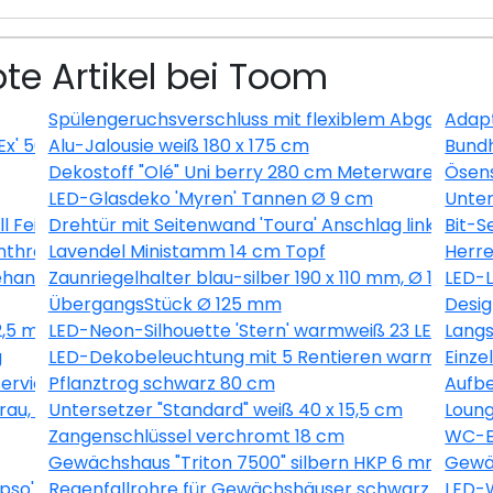
te Artikel bei Toom
Spülengeruchsverschluss mit flexiblem Abgang
Adapt
Ex' 500 ml
Alu-Jalousie weiß 180 x 175 cm
Bundh
Dekostoff "Olé" Uni berry 280 cm Meterware
Ösens
LED-Glasdeko 'Myren' Tannen Ø 9 cm
Unter
ll Feingewinde
Drehtür mit Seitenwand 'Toura' Anschlag links 100 x
Bit-S
nthrazit
Lavendel Ministamm 14 cm Topf
Herre
handelt 6 Stück
Zaunriegelhalter blau-silber 190 x 110 mm, Ø 10,7 m
LED-L
ÜbergangsStück Ø 125 mm
Desig
2,5 m
LED-Neon-Silhouette 'Stern' warmweiß 23 LEDs
Langs
g
LED-Dekobeleuchtung mit 5 Rentieren warmweiß 
Einze
vierungsmittelfrei 2,5 l
Pflanztrog schwarz 80 cm
Aufbe
u, 9-teilig
Untersetzer "Standard" weiß 40 x 15,5 cm
Loung
Zangenschlüssel verchromt 18 cm
WC-Er
Gewächshaus "Triton 7500" silbern HKP 6 mm
Gewäc
so' grün 60,2 x 73,6 cm
Regenfallrohre für Gewächshäuser schwarz 2 Stüc
LED-W