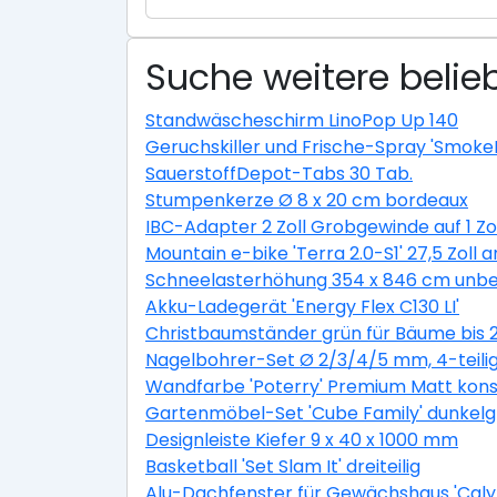
Suche weitere belieb
Standwäscheschirm LinoPop Up 140
Geruchskiller und Frische-Spray 'Smoke
SauerstoffDepot-Tabs 30 Tab.
Stumpenkerze Ø 8 x 20 cm bordeaux
IBC-Adapter 2 Zoll Grobgewinde auf 1 Zo
Mountain e-bike 'Terra 2.0-S1' 27,5 Zoll a
Schneelasterhöhung 354 x 846 cm unbe
Akku-Ladegerät 'Energy Flex C130 LI'
Christbaumständer grün für Bäume bis 
Nagelbohrer-Set Ø 2/3/4/5 mm, 4-teili
Wandfarbe 'Poterry' Premium Matt konser
Gartenmöbel-Set 'Cube Family' dunkelgra
Designleiste Kiefer 9 x 40 x 1000 mm
Basketball 'Set Slam It' dreiteilig
Alu-Dachfenster für Gewächshaus 'Calyp