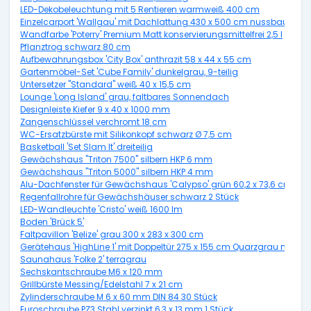
LED-Dekobeleuchtung mit 5 Rentieren warmweiß 400 cm
Einzelcarport 'Wallgau' mit Dachlattung 430 x 500 cm nussbaum
Wandfarbe 'Poterry' Premium Matt konservierungsmittelfrei 2,5 l
Pflanztrog schwarz 80 cm
Aufbewahrungsbox 'City Box' anthrazit 58 x 44 x 55 cm
Gartenmöbel-Set 'Cube Family' dunkelgrau, 9-teilig
Untersetzer "Standard" weiß 40 x 15,5 cm
Lounge 'Long Island' grau, faltbares Sonnendach
Designleiste Kiefer 9 x 40 x 1000 mm
Zangenschlüssel verchromt 18 cm
WC-Ersatzbürste mit Silikonkopf schwarz Ø 7,5 cm
Basketball 'Set Slam It' dreiteilig
Gewächshaus "Triton 7500" silbern HKP 6 mm
Gewächshaus "Triton 5000" silbern HKP 4 mm
Alu-Dachfenster für Gewächshaus 'Calypso' grün 60,2 x 73,6 cm
Regenfallrohre für Gewächshäuser schwarz 2 Stück
LED-Wandleuchte 'Cristo' weiß 1600 lm
Boden 'Brück 5'
Faltpavillon 'Belize' grau 300 x 283 x 300 cm
Gerätehaus 'HighLine 1' mit Doppeltür 275 x 155 cm Quarzgrau metalli
Saunahaus 'Folke 2' terragrau
Sechskantschraube M6 x 120 mm
Grillbürste Messing/Edelstahl 7 x 21 cm
Zylinderschraube M 6 x 60 mm DIN 84 30 Stück
Euroschraube PZ3 Stahl verzinkt 6,3 x 13 mm 1 Stück