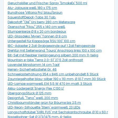
Geruchskiller und Frische-Spray 'SmokeEx' 500 ml
Alu-Jalousie weiß 180 x 175 cm
Bundhose 'Vittoria Pro' blau/braun
SauerstoffDepot-Tabs 30 Tab.
Dekostoff "Olé" Uni berry 280 cm Meterware
Ösenschal "Filou" 255 x 140 cm weiß
Stumpenkerze Ø 8 x 20 cm bordeaux
LED-Glasdeko 'Myren' Tannen Ø 9 cm
Untergestell für Kappsäge 'KSU 100' 100 cm
IBC-Adapter 2 Zoll Grobgewinde auf 1 Zoll Feingewinde
Drehtür mit Seitenwand 'Toura' Anschlag links 100 x 100 cm
Bit-Set mit flexibler Verlängerung silbern 200 mm 11-teilig
Mountain e-bike 'Terra 2.0-S1' 27,5 Zoll anthrazit
Lavendel Ministamm 14 cm Topf
Herren-Sicherheitsstiefel Gr. 46
Schneelasterhöhung 354 x 846 cm unbehandelt 6 Stück
Zaunriegelhalter blau-silber 190 x 110 mm, Ø 10,7 mm 30 Stück
LED-Lampe warmweiß E14 5,5 W 470 lm matt, 3 Stück
Akku-Ladegerät 'Energy Flex C130 LI'
ÜbergangsStück Ø 125 mm
Designfuß "Teno" weiß 200 mm
Christbaumständer grün für Bäume bis 2,5 m
LED-Neon-Silhouette 'Stern' warmweiß 23 LEDs
Langschaftdübel 'SXRL FUS' mit Sechskantschraube, Ø 10 x 60 mm, 5
Nagelbohrer-Set Ø 2/3/4/5 mm, 4-teilig