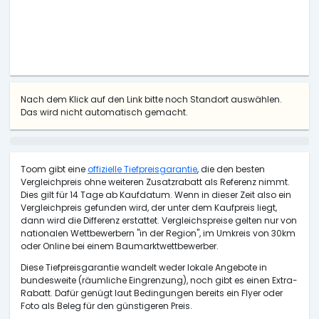
Nach dem Klick auf den Link bitte noch Standort auswählen.
Das wird nicht automatisch gemacht.
Toom gibt eine
offizielle Tiefpreisgarantie
, die den besten
Vergleichpreis ohne weiteren Zusatzrabatt als Referenz nimmt.
Dies gilt für 14 Tage ab Kaufdatum. Wenn in dieser Zeit also ein
Vergleichpreis gefunden wird, der unter dem Kaufpreis liegt,
dann wird die Differenz erstattet. Vergleichspreise gelten nur von
nationalen Wettbewerbern "in der Region", im Umkreis von 30km
oder Online bei einem Baumarktwettbewerber.
Diese Tiefpreisgarantie wandelt weder lokale Angebote in
bundesweite (räumliche Eingrenzung), noch gibt es einen Extra-
Rabatt. Dafür genügt laut Bedingungen bereits ein Flyer oder
Foto als Beleg für den günstigeren Preis.