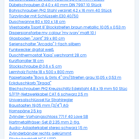
Dübelschrauben Ø 4,0 x 40 mm DIN 7997 10 Stück
Bohrschrauben PH2 Stahl verzinkt 4,2 x 16 mm 40 Stück
Türzylinder mit Schlüsseln E30 40/50
Duschwanne 80 x 100 x 1,8 cm
Vliestapete 'Esprit 8' Blockstreifen braun metallic 10,05 x 0,53 m
Dispersionsfarbe my colour 'my ivory' matt 10 l
Glasboden "Joint" 39 x 80 cm
Serienschalter "Arcada" 1-fach silbern
Funkwecker digital weiß
Duschthermostat 'Kaia' verchromt 28 cm
Kurzflorroller 18 cm
Stockschraube Ø 0,6 x 5 cm
Leimholz Fichte 18 x 500 x 800 mm
Papiertapete "Boys & Girls 4" Uni/Streifen grau 10,05 x 0,53 m
Eckduschkorb "Draad"
Blechschrauben PH2 Kreuzschlitz Edelstahl 4,8 x 19 mm 50 Stück
S/FTP-Netzwerkkabel CAT 6 schwarz 2,5 m
Universalschlüssel für Strahlregler
Baustopfen 19,05 mm (3/4") AG
Hornspäne 2,5 kg
Zylinder-Vorhangschloss 771 F 40 Love SB
Hartmetallfräser-Set Ø 2,35 mm 2-tlg.
Audio-Adapterkabel stereo schwarz 1,5 m
Zylinderbänder rechts gekrümmt
Stichsägeblatt HCS U111D