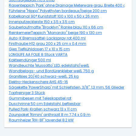
Rasenteppich 'Park' ohne Drainage Meterware grau, Breite 400 cm
Führleine "Hippo" Polyethylen bordeaux/beige 200 cm
Kabelkanal 90° Kunststoff 100 x 100 x 50 x 26 mm
Innenputzeckleiste 150 x 3,5 x 3,5 cm
Sauberlaufmatte "Brooklyn" Ranke blau 110 x 66 cm
ReinkemeierTeppich "Manarolo" beige 190 x 130 cm
Auto-K Bremssattel-Lackspray rot 400 ml
Firsthaube H12 grau 200 x 25 cm x 0,4 mm
Gies Tiefkühldosen 17 x 10 x 15 cm
LONGLIFE AA FOLIE 8 Stück VARTA
Kakteendünger 500 ml
Wandleuchte 'Mussotto' LED, edelstahl/weiß
Wandbelags- und Bordürenkleber weiß 750 g
Granitkies 20/40 schwarz-weiß, 25 kg
Elektro-Heckenschere AHS 45-16
Sägekette 'PowerSharp' mit Schleifstein, 3/8", 1,3 mm, 56 Glieder
Topfreiniger 3 Stück
Gummibesen mit Teleskopstiel rot
Duschrinne 50 cm Edelstahl, befliesbar
Pulled Pork-Krallen schwarz 13 x 11 cm
Zaunpaket 'Rimini' anthrazit 8 m 7,74 x 0,9 m
Raumheizer 'RH-8F' lavendel 8,2 kW