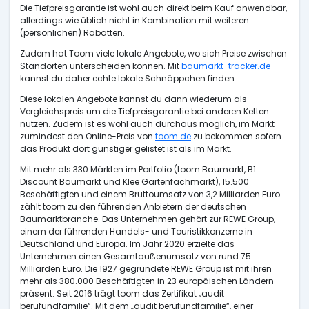
Die Tiefpreisgarantie ist wohl auch direkt beim Kauf anwendbar,
allerdings wie üblich nicht in Kombination mit weiteren
(persönlichen) Rabatten.
Zudem hat Toom viele lokale Angebote, wo sich Preise zwischen
Standorten unterscheiden können. Mit
baumarkt-tracker.de
kannst du daher echte lokale Schnäppchen finden.
Diese lokalen Angebote kannst du dann wiederum als
Vergleichspreis um die Tiefpreisgarantie bei anderen Ketten
nutzen. Zudem ist es wohl auch durchaus möglich, im Markt
zumindest den Online-Preis von
toom.de
zu bekommen sofern
das Produkt dort günstiger gelistet ist als im Markt.
Mit mehr als 330 Märkten im Portfolio (toom Baumarkt, B1
Discount Baumarkt und Klee Gartenfachmarkt), 15.500
Beschäftigten und einem Bruttoumsatz von 3,2 Milliarden Euro
zählt toom zu den führenden Anbietern der deutschen
Baumarktbranche. Das Unternehmen gehört zur REWE Group,
einem der führenden Handels- und Touristikkonzerne in
Deutschland und Europa. Im Jahr 2020 erzielte das
Unternehmen einen Gesamtaußenumsatz von rund 75
Milliarden Euro. Die 1927 gegründete REWE Group ist mit ihren
mehr als 380.000 Beschäftigten in 23 europäischen Ländern
präsent. Seit 2016 trägt toom das Zertifikat „audit
berufundfamilie“. Mit dem „audit berufundfamilie“, einer