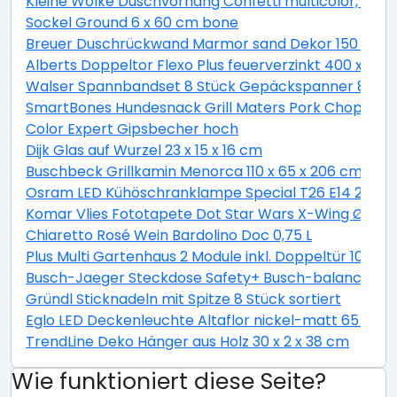
Kleine Wolke Duschvorhang Confetti multicolor, 180 
Sockel Ground 6 x 60 cm bone
Breuer Duschrückwand Marmor sand Dekor 150 x 255
Alberts Doppeltor Flexo Plus feuerverzinkt 400 x 160
Walser Spannbandset 8 Stück Gepäckspanner 8 teili
SmartBones Hundesnack Grill Maters Pork Chop 3 St
Color Expert Gipsbecher hoch
Dijk Glas auf Wurzel 23 x 15 x 16 cm
Buschbeck Grillkamin Menorca 110 x 65 x 206 cm
Osram LED Kühöschranklampe Special T26 E14 2,3W 
Komar Vlies Fototapete Dot Star Wars X-Wing Ø 128
Chiaretto Rosé Wein Bardolino Doc 0,75 L
Plus Multi Gartenhaus 2 Module inkl. Doppeltür 10,5 
Busch-Jaeger Steckdose Safety+ Busch-balance® SI, 
Gründl Sticknadeln mit Spitze 8 Stück sortiert
Eglo LED Deckenleuchte Altaflor nickel-matt 65 x 
TrendLine Deko Hänger aus Holz 30 x 2 x 38 cm
Wie funktioniert diese Seite?