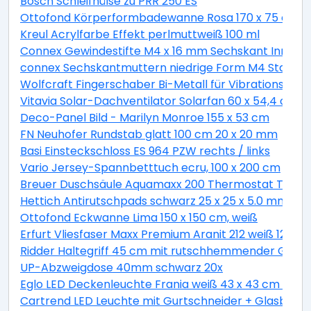
Bosch Schleifhülse zu PRR 250 ES
Ottofond Körperformbadewanne Rosa 170 x 75 cm, 
Kreul Acrylfarbe Effekt perlmuttweiß 100 ml
Connex Gewindestifte M4 x 16 mm Sechskant Innen 2
connex Sechskantmuttern niedrige Form M4 Stahl ver
Wolfcraft Fingerschaber Bi-Metall für Vibrationssäg
Vitavia Solar-Dachventilator Solarfan 60 x 54,4 cm
Deco-Panel Bild - Marilyn Monroe 155 x 53 cm
FN Neuhofer Rundstab glatt 100 cm 20 x 20 mm
Basi Einsteckschloss ES 964 PZW rechts / links
Vario Jersey-Spannbetttuch ecru, 100 x 200 cm
Breuer Duschsäule Aquamaxx 200 Thermostat Thermo
Hettich Antirutschpads schwarz 25 x 25 x 5.0 mm - 18
Ottofond Eckwanne Lima 150 x 150 cm, weiß
Erfurt Vliesfaser Maxx Premium Aranit 212 weiß 12,5 x 
Ridder Haltegriff 45 cm mit rutschhemmender Grifff
UP-Abzweigdose 40mm schwarz 20x
Eglo LED Deckenleuchte Frania weiß 43 x 43 cm war
Cartrend LED Leuchte mit Gurtschneider + Glasbrec