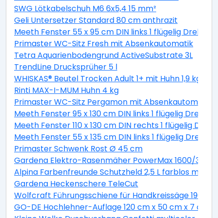
SWG Lötkabelschuh M6 6x5,4 15 mm²
Geli Untersetzer Standard 80 cm anthrazit
Meeth Fenster 55 x 95 cm DIN links 1 flügelig Dreh-Ki
Primaster WC-Sitz Fresh mit Absenkautomatik
Tetra Aquarienbodengrund ActiveSubstrate 3L
TrendLine Drucksprüher 5 l
WHISKAS® Beutel Trocken Adult 1+ mit Huhn 1,9 kg 1,9 
Rinti MAX-I-MUM Huhn 4 kg
Primaster WC-Sitz Pergamon mit Absenkautomatik
Meeth Fenster 95 x 130 cm DIN links 1 flügelig Dreh-K
Meeth Fenster 110 x 130 cm DIN rechts 1 flügelig Dreh-
Meeth Fenster 55 x 135 cm DIN links 1 flügelig Dreh-K
Primaster Schwenk Rost Ø 45 cm
Gardena Elektro-Rasenmäher PowerMax 1600/37 inkl
Alpina Farbenfreunde Schutzheld 2,5 L farblos matt
Gardena Heckenschere TeleCut
Wolfcraft Führungsschiene für Handkreissäge 190 x 1
GO-DE Hochlehner-Auflage 120 cm x 50 cm x 7 cm, gr