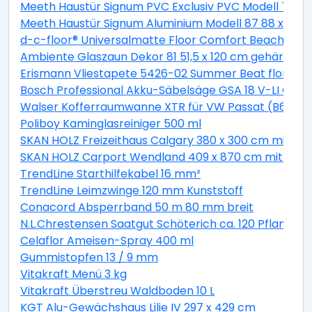
Meeth Haustür Signum PVC Exclusiv PVC Modell 70 88 
Meeth Haustür Signum Aluminium Modell 87 88 x 200 cm
d-c-floor® Universalmatte Floor Comfort Beachwood
Ambiente Glaszaun Dekor 81 51,5 x 120 cm gehärtete
Erismann Vliestapete 5426-02 Summer Beat floral bei
Bosch Professional Akku-Säbelsäge GSA 18 V-LI C Solo
Walser Kofferraumwanne XTR für VW Passat (B6) Var
Poliboy Kaminglasreiniger 500 ml
SKAN HOLZ Freizeithaus Calgary 380 x 300 cm mit 2. S
SKAN HOLZ Carport Wendland 409 x 870 cm mit EP
TrendLine Starthilfekabel 16 mm²
TrendLine Leimzwinge 120 mm Kunststoff
Conacord Absperrband 50 m 80 mm breit
N.L.Chrestensen Saatgut Schöterich ca. 120 Pflanzen
Celaflor Ameisen-Spray 400 ml
Gummistopfen 13 / 9 mm
Vitakraft Menü 3 kg
Vitakraft Überstreu Waldboden 10 L
KGT Alu-Gewächshaus Lilie IV 297 x 429 cm