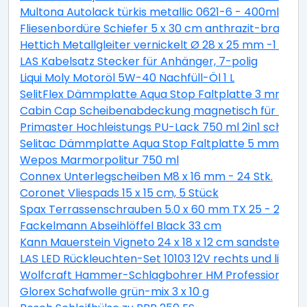
Multona Autolack türkis metallic 0621-6 - 400ml
Fliesenbordüre Schiefer 5 x 30 cm anthrazit-braun
Hettich Metallgleiter vernickelt Ø 28 x 25 mm -1 Stüc
LAS Kabelsatz Stecker für Anhänger, 7-polig
Liqui Moly Motoröl 5W-40 Nachfüll-Öl 1 L
SelitFlex Dämmplatte Aqua Stop Faltplatte 3 mm sta
Cabin Cap Scheibenabdeckung magnetisch für PKW
Primaster Hochleistungs PU-Lack 750 ml 2in1 schok
Selitac Dämmplatte Aqua Stop Faltplatte 5 mm star
Wepos Marmorpolitur 750 ml
Connex Unterlegscheiben M8 x 16 mm - 24 Stk.
Coronet Vliespads 15 x 15 cm, 5 Stück
Spax Terrassenschrauben 5.0 x 60 mm TX 25 - 200 St
Fackelmann Abseihlöffel Black 33 cm
Kann Mauerstein Vigneto 24 x 18 x 12 cm sandsteingel
LAS LED Rückleuchten-Set 10103 12V rechts und links
Wolfcraft Hammer-Schlagbohrer HM Professional S
Glorex Schafwolle grün-mix 3 x 10 g