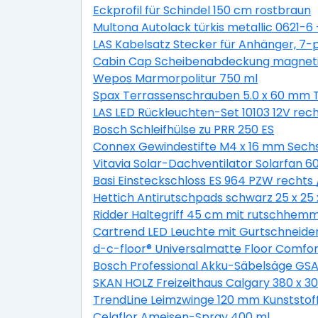
Eckprofil für Schindel 150 cm rostbraun
Multona Autolack türkis metallic 0621-6
LAS Kabelsatz Stecker für Anhänger, 7-p
Cabin Cap Scheibenabdeckung magnet
Wepos Marmorpolitur 750 ml
Spax Terrassenschrauben 5.0 x 60 mm TX
LAS LED Rückleuchten-Set 10103 12V rech
Bosch Schleifhülse zu PRR 250 ES
Connex Gewindestifte M4 x 16 mm Sechs
Vitavia Solar-Dachventilator Solarfan 6
Basi Einsteckschloss ES 964 PZW rechts /
Hettich Antirutschpads schwarz 25 x 25 
Ridder Haltegriff 45 cm mit rutschhemm
Cartrend LED Leuchte mit Gurtschneide
d-c-floor® Universalmatte Floor Comfo
Bosch Professional Akku-Säbelsäge GSA 1
SKAN HOLZ Freizeithaus Calgary 380 x 30
TrendLine Leimzwinge 120 mm Kunststof
Celaflor Ameisen-Spray 400 ml