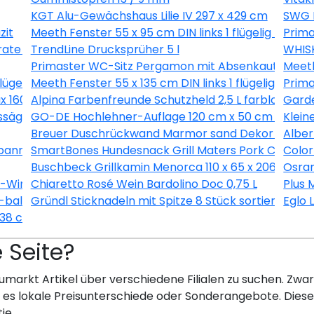
KGT Alu-Gewächshaus Lilie IV 297 x 429 cm
SWG 
zit
Meeth Fenster 55 x 95 cm DIN links 1 flügelig Dreh-
Prima
ate 3L
TrendLine Drucksprüher 5 l
WHISK
Primaster WC-Sitz Pergamon mit Absenkautomati
Meeth
flügelig Dreh-Kipp weiß/ titan
Meeth Fenster 55 x 135 cm DIN links 1 flügelig Dreh
Prim
1600/37 inkl. Ersatzmesser
Alpina Farbenfreunde Schutzheld 2,5 L farblos matt
Gard
ssäge 190 x 1450 x 12 mm
GO-DE Hochlehner-Auflage 120 cm x 50 cm x 7 cm, 
Klein
Breuer Duschrückwand Marmor sand Dekor 150 x 25
Alber
nner 8 teilig
SmartBones Hundesnack Grill Maters Pork Chop 3 
Color
Buschbeck Grillkamin Menorca 110 x 65 x 206 cm
Osram
X-Wing Ø 128 cm selbstklebend
Chiaretto Rosé Wein Bardolino Doc 0,75 L
Plus 
balance® SI, alpinweiß, 20 EUCB-914
Gründl Sticknadeln mit Spitze 8 Stück sortiert
Eglo 
 38 cm
e Seite?
umarkt Artikel über verschiedene Filialen zu suchen. Zwar 
bt es lokale Preisunterschiede oder Sonderangebote. Dies
ie.