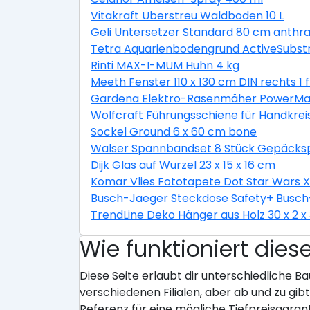
Vitakraft Überstreu Waldboden 10 L
Geli Untersetzer Standard 80 cm anthra
Tetra Aquarienbodengrund ActiveSubstr
Rinti MAX-I-MUM Huhn 4 kg
Meeth Fenster 110 x 130 cm DIN rechts 1 
Gardena Elektro-Rasenmäher PowerMax 
Wolfcraft Führungsschiene für Handkrei
Sockel Ground 6 x 60 cm bone
Walser Spannbandset 8 Stück Gepäckspa
Dijk Glas auf Wurzel 23 x 15 x 16 cm
Komar Vlies Fototapete Dot Star Wars 
Busch-Jaeger Steckdose Safety+ Busch-
TrendLine Deko Hänger aus Holz 30 x 2 x
Wie funktioniert dies
Diese Seite erlaubt dir unterschiedliche Ba
verschiedenen Filialen, aber ab und zu gi
Referenz für eine mögliche Tiefpreisgarant