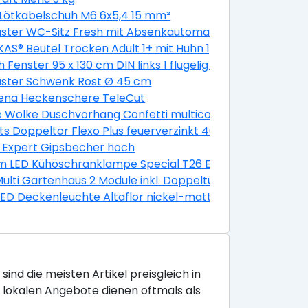
Lötkabelschuh M6 6x5,4 15 mm²
Kipp weiß
ster WC-Sitz Fresh mit Absenkautomatik
AS® Beutel Trocken Adult 1+ mit Huhn 1,9 kg 1,9 kg
k
 Fenster 95 x 130 cm DIN links 1 flügelig Dreh-Kipp golde
-Kipp golden Oak
aster Schwenk Rost Ø 45 cm
ena Heckenschere TeleCut
grau, anthrazit
e Wolke Duschvorhang Confetti multicolor, 180 x 200 cm
5 x 0,3 cm
ts Doppeltor Flexo Plus feuerverzinkt 400 x 160 cm
Stück
 Expert Gipsbecher hoch
 LED Kühöschranklampe Special T26 E14 2,3W warmweiß
Multi Gartenhaus 2 Module inkl. Doppeltür 10,5 m² unbeha
LED Deckenleuchte Altaflor nickel-matt 65 x 30 cm war
sind die meisten Artikel preisgleich in
e lokalen Angebote dienen oftmals als