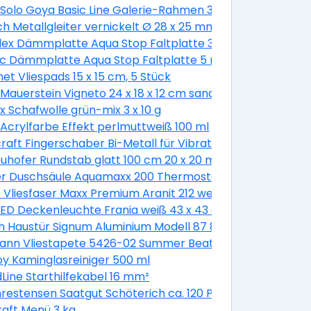
hl-optik, 160 cm
 Solo Goya Basic Line Galerie-Rahmen 30 x 30 cm
ch Metallgleiter vernickelt Ø 28 x 25 mm -1 Stück
Flex Dämmplatte Aqua Stop Faltplatte 3 mm stark
koladenbraun glänzend
ac Dämmplatte Aqua Stop Faltplatte 5 mm stark
et Vliespads 15 x 15 cm, 5 Stück
Mauerstein Vigneto 24 x 18 x 12 cm sandsteingelb
SDS-plus Schaft Ø 6 mm
x Schafwolle grün-mix 3 x 10 g
 weiß
 Acrylfarbe Effekt perlmuttweiß 100 ml
erzinkt - 40 Stück
raft Fingerschaber Bi-Metall für Vibrationssägen
uhofer Rundstab glatt 100 cm 20 x 20 mm
r Duschsäule Aquamaxx 200 Thermostat Thermostat, ve
t Vliesfaser Maxx Premium Aranit 212 weiß 12,5 x 0,53 m
LED Deckenleuchte Frania weiß 43 x 43 cm warmweiß
8 x 200 cm, DIN rechts, weiß/titan
 Haustür Signum Aluminium Modell 87 88 x 200 cm, DIN lin
tes 8 mm Glas
ann Vliestapete 5426-02 Summer Beat floral beige 10,05 
ariant
oy Kaminglasreiniger 500 ml
EPDM-Dach
Line Starthilfekabel 16 mm²
hrestensen Saatgut Schöterich ca. 120 Pflanzen
raft Menü 3 kg