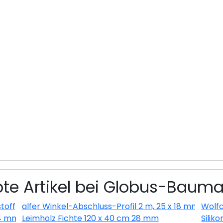
bte Artikel bei Globus-Bauma
toff) glatt weiss
alfer Winkel-Abschluss-Profil 2 m, 25 x 18 mm Alumin
Wolfc
14 mm
Leimholz Fichte 120 x 40 cm 28 mm
Siliko