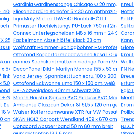
Gardinia Gardinenstange Chicago Ø 20 mm, edelsta
Kreul
 - 400ml
Fliesenbordüre Schiefer 5 x 30 cm anthrazit-braun
Hetti
olig
Liqui Moly Motoröl 5W-40 Nachfüll-Öl 1 L
Selit
isch für PKW 94x270cm
Primaster Hochleistungs PU-Lack 750 ml 2in1 scho
Selit
Connex Unterlegscheiben M8 x 16 mm - 24 Stk.
Coron
 25 - 200 Stk.
Fackelmann Abseihlöffel Black 33 cm
Kann 
ts und links
Wolfcraft Hammer-Schlagbohrer HM Professional 
Glore
Ottofond Körperformbadewanne Rosa 170 x 75 cm,
Kreul
kant Innen 2 mm - 20 Stk.
connex Sechskantmuttern niedrige Form M4 Stahl v
Wolfc
0 x 54,4 cm
Deco-Panel Bild - Marilyn Monroe 155 x 53 cm
FN Ne
 links
Vario Jersey-Spannbetttuch ecru, 100 x 200 cm
Breue
x 5.0 mm - 18 Stück
Ottofond Eckwanne Lima 150 x 150 cm, weiß
Erfur
ender Grifffläche
UP-Abzweigdose 40mm schwarz 20x
Eglo 
r + Glasbrecher
Meeth Haustür Signum PVC Exclusiv PVC Modell 70 8
Meeth
rt Beachwood 50 x 80 cm
Ambiente Glaszaun Dekor 81 51,5 x 120 cm gehärte
Erism
8 V-LI C Solo in L-Boxx
Walser Kofferraumwanne XTR für VW Passat (B6) V
Polib
0 cm mit 2. Schalung, natur
SKAN HOLZ Carport Wendland 409 x 870 cm mit 
Trend
f
Conacord Absperrband 50 m 80 mm breit
N.L.C
Gummistopfen 13 / 9 mm
Vitak