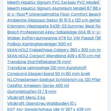
Meeth Haustür Signum PVC Exclusiv PVC Modell 70 88 
Meeth Haustür Signum Aluminium Modell 87 88 x 200 cm
d-c-floor® Universalmatte Floor Comfort Beachwood
Ambiente Glaszaun Dekor 81 51,5 x 120 cm gehärtete
Erismann Vliestapete 5426-02 Summer Beat floral bei
Bosch Professional Akku-Säbelsäge GSA 18 V-LI C Solo
Walser Kofferraumwanne XTR für VW Passat (B6) Var
Poliboy Kaminglasreiniger 500 ml
SKAN HOLZ Freizeithaus Calgary 380 x 300 cm mit 2. S
SKAN HOLZ Carport Wendland 409 x 870 cm mit EP
TrendLine Starthilfekabel 16 mm²
TrendLine Leimzwinge 120 mm Kunststoff
Conacord Absperrband 50 m 80 mm breit
N.L.Chrestensen Saatgut Schöterich ca. 120 Pflanzen
Celaflor Ameisen-Spray 400 ml
Gummistopfen 13 / 9 mm
Vitakraft Menü 3 kg
Vitakraft Überstreu Waldboden 10 L
KGT Alu-Gewächshaus Lilie IV 297 x 429 cm