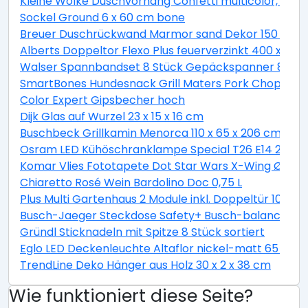
Kleine Wolke Duschvorhang Confetti multicolor, 180 
Sockel Ground 6 x 60 cm bone
Breuer Duschrückwand Marmor sand Dekor 150 x 255
Alberts Doppeltor Flexo Plus feuerverzinkt 400 x 160
Walser Spannbandset 8 Stück Gepäckspanner 8 teili
SmartBones Hundesnack Grill Maters Pork Chop 3 St
Color Expert Gipsbecher hoch
Dijk Glas auf Wurzel 23 x 15 x 16 cm
Buschbeck Grillkamin Menorca 110 x 65 x 206 cm
Osram LED Kühöschranklampe Special T26 E14 2,3W 
Komar Vlies Fototapete Dot Star Wars X-Wing Ø 128
Chiaretto Rosé Wein Bardolino Doc 0,75 L
Plus Multi Gartenhaus 2 Module inkl. Doppeltür 10,5 
Busch-Jaeger Steckdose Safety+ Busch-balance® SI, 
Gründl Sticknadeln mit Spitze 8 Stück sortiert
Eglo LED Deckenleuchte Altaflor nickel-matt 65 x 
TrendLine Deko Hänger aus Holz 30 x 2 x 38 cm
Wie funktioniert diese Seite?