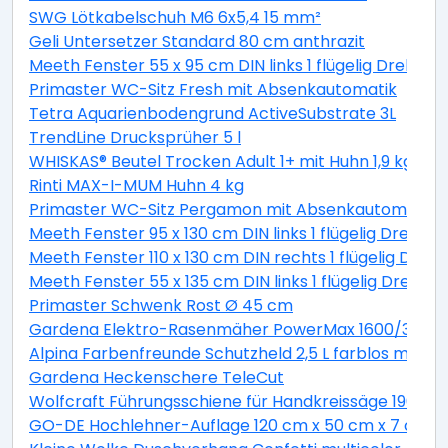
SWG Lötkabelschuh M6 6x5,4 15 mm²
Geli Untersetzer Standard 80 cm anthrazit
Meeth Fenster 55 x 95 cm DIN links 1 flügelig Dreh-Ki
Primaster WC-Sitz Fresh mit Absenkautomatik
Tetra Aquarienbodengrund ActiveSubstrate 3L
TrendLine Drucksprüher 5 l
WHISKAS® Beutel Trocken Adult 1+ mit Huhn 1,9 kg 1,9 
Rinti MAX-I-MUM Huhn 4 kg
Primaster WC-Sitz Pergamon mit Absenkautomatik
Meeth Fenster 95 x 130 cm DIN links 1 flügelig Dreh-K
Meeth Fenster 110 x 130 cm DIN rechts 1 flügelig Dreh-
Meeth Fenster 55 x 135 cm DIN links 1 flügelig Dreh-K
Primaster Schwenk Rost Ø 45 cm
Gardena Elektro-Rasenmäher PowerMax 1600/37 inkl
Alpina Farbenfreunde Schutzheld 2,5 L farblos matt
Gardena Heckenschere TeleCut
Wolfcraft Führungsschiene für Handkreissäge 190 x 1
GO-DE Hochlehner-Auflage 120 cm x 50 cm x 7 cm, gr