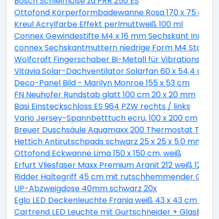
Bosch Schleifhülse zu PRR 250 ES
Ottofond Körperformbadewanne Rosa 170 x 75 cm, 
Kreul Acrylfarbe Effekt perlmuttweiß 100 ml
Connex Gewindestifte M4 x 16 mm Sechskant Innen 2
connex Sechskantmuttern niedrige Form M4 Stahl ver
Wolfcraft Fingerschaber Bi-Metall für Vibrationssäg
Vitavia Solar-Dachventilator Solarfan 60 x 54,4 cm
Deco-Panel Bild - Marilyn Monroe 155 x 53 cm
FN Neuhofer Rundstab glatt 100 cm 20 x 20 mm
Basi Einsteckschloss ES 964 PZW rechts / links
Vario Jersey-Spannbetttuch ecru, 100 x 200 cm
Breuer Duschsäule Aquamaxx 200 Thermostat Thermo
Hettich Antirutschpads schwarz 25 x 25 x 5.0 mm - 18
Ottofond Eckwanne Lima 150 x 150 cm, weiß
Erfurt Vliesfaser Maxx Premium Aranit 212 weiß 12,5 x 
Ridder Haltegriff 45 cm mit rutschhemmender Grifff
UP-Abzweigdose 40mm schwarz 20x
Eglo LED Deckenleuchte Frania weiß 43 x 43 cm war
Cartrend LED Leuchte mit Gurtschneider + Glasbrec