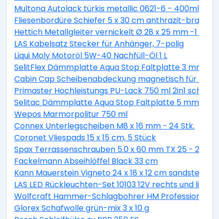
Multona Autolack türkis metallic 0621-6 - 400ml
Fliesenbordüre Schiefer 5 x 30 cm anthrazit-braun
Hettich Metallgleiter vernickelt Ø 28 x 25 mm -1 Stüc
LAS Kabelsatz Stecker für Anhänger, 7-polig
Liqui Moly Motoröl 5W-40 Nachfüll-Öl 1 L
SelitFlex Dämmplatte Aqua Stop Faltplatte 3 mm sta
Cabin Cap Scheibenabdeckung magnetisch für PKW
Primaster Hochleistungs PU-Lack 750 ml 2in1 schok
Selitac Dämmplatte Aqua Stop Faltplatte 5 mm star
Wepos Marmorpolitur 750 ml
Connex Unterlegscheiben M8 x 16 mm - 24 Stk.
Coronet Vliespads 15 x 15 cm, 5 Stück
Spax Terrassenschrauben 5.0 x 60 mm TX 25 - 200 St
Fackelmann Abseihlöffel Black 33 cm
Kann Mauerstein Vigneto 24 x 18 x 12 cm sandsteingel
LAS LED Rückleuchten-Set 10103 12V rechts und links
Wolfcraft Hammer-Schlagbohrer HM Professional S
Glorex Schafwolle grün-mix 3 x 10 g