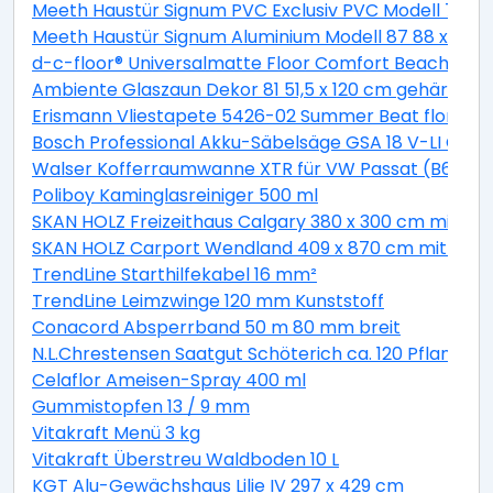
Meeth Haustür Signum PVC Exclusiv PVC Modell 70 88 
Meeth Haustür Signum Aluminium Modell 87 88 x 200 cm
d-c-floor® Universalmatte Floor Comfort Beachwood
Ambiente Glaszaun Dekor 81 51,5 x 120 cm gehärtete
Erismann Vliestapete 5426-02 Summer Beat floral bei
Bosch Professional Akku-Säbelsäge GSA 18 V-LI C Solo
Walser Kofferraumwanne XTR für VW Passat (B6) Var
Poliboy Kaminglasreiniger 500 ml
SKAN HOLZ Freizeithaus Calgary 380 x 300 cm mit 2. S
SKAN HOLZ Carport Wendland 409 x 870 cm mit EP
TrendLine Starthilfekabel 16 mm²
TrendLine Leimzwinge 120 mm Kunststoff
Conacord Absperrband 50 m 80 mm breit
N.L.Chrestensen Saatgut Schöterich ca. 120 Pflanzen
Celaflor Ameisen-Spray 400 ml
Gummistopfen 13 / 9 mm
Vitakraft Menü 3 kg
Vitakraft Überstreu Waldboden 10 L
KGT Alu-Gewächshaus Lilie IV 297 x 429 cm