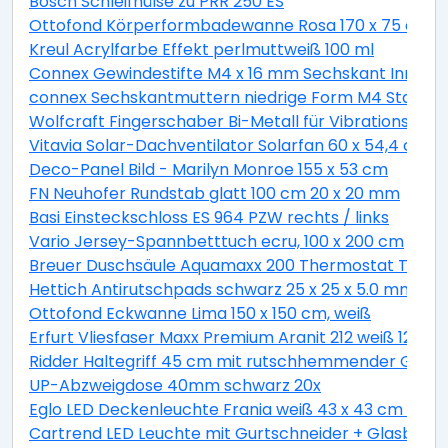
Bosch Schleifhülse zu PRR 250 ES
Ottofond Körperformbadewanne Rosa 170 x 75 cm, 
Kreul Acrylfarbe Effekt perlmuttweiß 100 ml
Connex Gewindestifte M4 x 16 mm Sechskant Innen 2
connex Sechskantmuttern niedrige Form M4 Stahl ver
Wolfcraft Fingerschaber Bi-Metall für Vibrationssäg
Vitavia Solar-Dachventilator Solarfan 60 x 54,4 cm
Deco-Panel Bild - Marilyn Monroe 155 x 53 cm
FN Neuhofer Rundstab glatt 100 cm 20 x 20 mm
Basi Einsteckschloss ES 964 PZW rechts / links
Vario Jersey-Spannbetttuch ecru, 100 x 200 cm
Breuer Duschsäule Aquamaxx 200 Thermostat Thermo
Hettich Antirutschpads schwarz 25 x 25 x 5.0 mm - 18
Ottofond Eckwanne Lima 150 x 150 cm, weiß
Erfurt Vliesfaser Maxx Premium Aranit 212 weiß 12,5 x 
Ridder Haltegriff 45 cm mit rutschhemmender Grifff
UP-Abzweigdose 40mm schwarz 20x
Eglo LED Deckenleuchte Frania weiß 43 x 43 cm war
Cartrend LED Leuchte mit Gurtschneider + Glasbrec