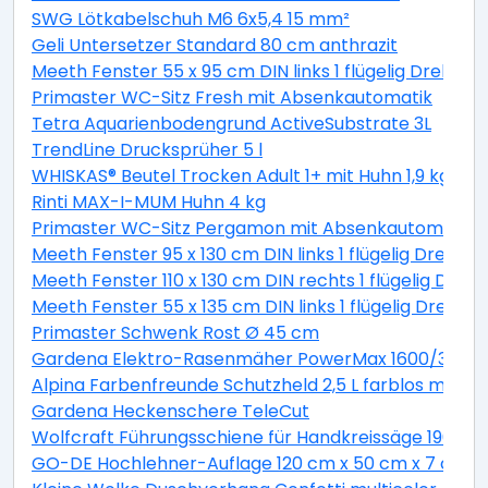
SWG Lötkabelschuh M6 6x5,4 15 mm²
Geli Untersetzer Standard 80 cm anthrazit
Meeth Fenster 55 x 95 cm DIN links 1 flügelig Dreh-Ki
Primaster WC-Sitz Fresh mit Absenkautomatik
Tetra Aquarienbodengrund ActiveSubstrate 3L
TrendLine Drucksprüher 5 l
WHISKAS® Beutel Trocken Adult 1+ mit Huhn 1,9 kg 1,9 
Rinti MAX-I-MUM Huhn 4 kg
Primaster WC-Sitz Pergamon mit Absenkautomatik
Meeth Fenster 95 x 130 cm DIN links 1 flügelig Dreh-K
Meeth Fenster 110 x 130 cm DIN rechts 1 flügelig Dreh-
Meeth Fenster 55 x 135 cm DIN links 1 flügelig Dreh-K
Primaster Schwenk Rost Ø 45 cm
Gardena Elektro-Rasenmäher PowerMax 1600/37 inkl
Alpina Farbenfreunde Schutzheld 2,5 L farblos matt
Gardena Heckenschere TeleCut
Wolfcraft Führungsschiene für Handkreissäge 190 x 1
GO-DE Hochlehner-Auflage 120 cm x 50 cm x 7 cm, gr