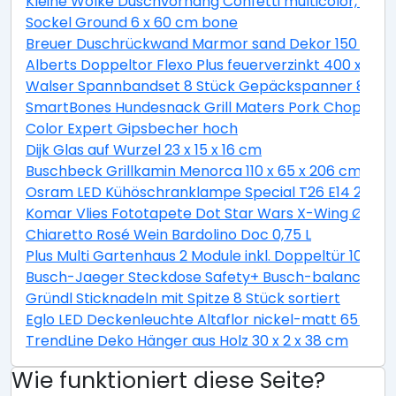
Kleine Wolke Duschvorhang Confetti multicolor, 180 
Sockel Ground 6 x 60 cm bone
Breuer Duschrückwand Marmor sand Dekor 150 x 255
Alberts Doppeltor Flexo Plus feuerverzinkt 400 x 160
Walser Spannbandset 8 Stück Gepäckspanner 8 teili
SmartBones Hundesnack Grill Maters Pork Chop 3 St
Color Expert Gipsbecher hoch
Dijk Glas auf Wurzel 23 x 15 x 16 cm
Buschbeck Grillkamin Menorca 110 x 65 x 206 cm
Osram LED Kühöschranklampe Special T26 E14 2,3W 
Komar Vlies Fototapete Dot Star Wars X-Wing Ø 128
Chiaretto Rosé Wein Bardolino Doc 0,75 L
Plus Multi Gartenhaus 2 Module inkl. Doppeltür 10,5 
Busch-Jaeger Steckdose Safety+ Busch-balance® SI, 
Gründl Sticknadeln mit Spitze 8 Stück sortiert
Eglo LED Deckenleuchte Altaflor nickel-matt 65 x 
TrendLine Deko Hänger aus Holz 30 x 2 x 38 cm
Wie funktioniert diese Seite?