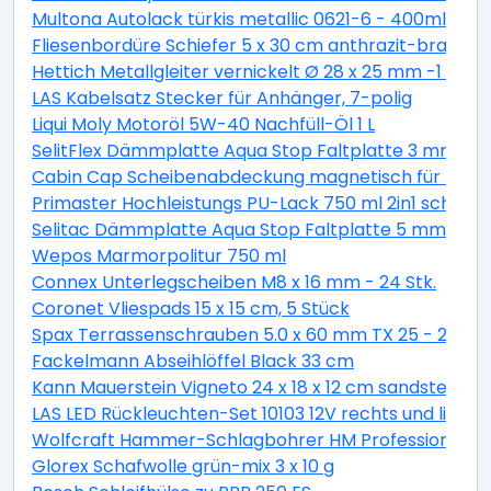
Multona Autolack türkis metallic 0621-6 - 400ml
Fliesenbordüre Schiefer 5 x 30 cm anthrazit-braun
Hettich Metallgleiter vernickelt Ø 28 x 25 mm -1 Stüc
LAS Kabelsatz Stecker für Anhänger, 7-polig
Liqui Moly Motoröl 5W-40 Nachfüll-Öl 1 L
SelitFlex Dämmplatte Aqua Stop Faltplatte 3 mm sta
Cabin Cap Scheibenabdeckung magnetisch für PKW
Primaster Hochleistungs PU-Lack 750 ml 2in1 schok
Selitac Dämmplatte Aqua Stop Faltplatte 5 mm star
Wepos Marmorpolitur 750 ml
Connex Unterlegscheiben M8 x 16 mm - 24 Stk.
Coronet Vliespads 15 x 15 cm, 5 Stück
Spax Terrassenschrauben 5.0 x 60 mm TX 25 - 200 St
Fackelmann Abseihlöffel Black 33 cm
Kann Mauerstein Vigneto 24 x 18 x 12 cm sandsteingel
LAS LED Rückleuchten-Set 10103 12V rechts und links
Wolfcraft Hammer-Schlagbohrer HM Professional S
Glorex Schafwolle grün-mix 3 x 10 g