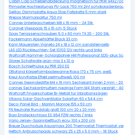
Cabin Cap Scheibenabdeckung magnetisch für PKW 94x270cm
Primaster Hochleistungs PU-Lack 750 ml 2in1 schokoladenbraun gl
Selitac Dämmplatte Aqua Stop Faltplatte 5 mm stark
Wepos Marmorpolitur 750 ml
Connex Unterlegscheiben M8 x 16 mm - 24 Stk.
Coronet Vliespads 15 x 15 cm, 5 Stück
Spax Terrassenschrauben 5.0 x 60 mm TX 25 - 200 Stk.
Fackelmann Abseihlöffel Black 33 cm
Kann Mauerstein Vigneto 24 x 18 x 12 cm sandsteingelb
LAS LED Rückleuchten-Set 10103 12V rechts und links
Wolfcraft Hammer-Schlagbohrer HM Professional SDS-plus Schaft 
Glorex Schafwolle grün-mix 3 x 10 g
Bosch Schleifhülse zu PRR 250 ES
Ottofond Körperformbadewanne Rosa 170 x 75 cm, weiß
Kreul Acrylfarbe Effekt perlmuttweiß 100 ml
Connex Gewindestifte M4 x 16 mm Sechskant Innen 2 mm - 20 Stk.
connex Sechskantmuttern niedrige Form M4 Stahl verzinkt - 40 Stück
Wolfcraft Fingerschaber Bi-Metall für Vibrationssägen
Vitavia Solar-Dachventilator Solarfan 60 x 54,4 cm
Deco-Panel Bild - Marilyn Monroe 155 x 53 cm
FN Neuhofer Rundstab glatt 100 cm 20 x 20 mm
Basi Einsteckschloss ES 964 PZW rechts / links
Vario Jersey-Spannbetttuch ecru, 100 x 200 cm
Breuer Duschsäule Aquamaxx 200 Thermostat Thermostat, verchromt
Hettich Antirutschpads schwarz 25 x 25 x 5.0 mm - 18 Stück