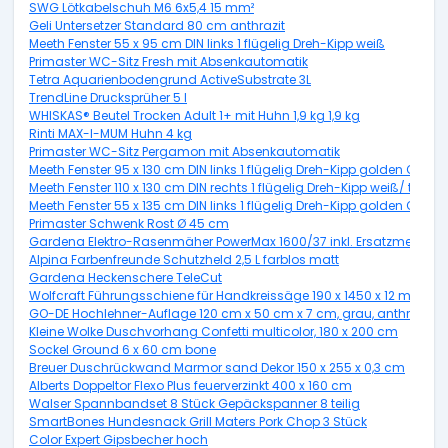
SWG Lötkabelschuh M6 6x5,4 15 mm²
Geli Untersetzer Standard 80 cm anthrazit
Meeth Fenster 55 x 95 cm DIN links 1 flügelig Dreh-Kipp weiß
Primaster WC-Sitz Fresh mit Absenkautomatik
Tetra Aquarienbodengrund ActiveSubstrate 3L
TrendLine Drucksprüher 5 l
WHISKAS® Beutel Trocken Adult 1+ mit Huhn 1,9 kg 1,9 kg
Rinti MAX-I-MUM Huhn 4 kg
Primaster WC-Sitz Pergamon mit Absenkautomatik
Meeth Fenster 95 x 130 cm DIN links 1 flügelig Dreh-Kipp golden Oak
Meeth Fenster 110 x 130 cm DIN rechts 1 flügelig Dreh-Kipp weiß/ titan
Meeth Fenster 55 x 135 cm DIN links 1 flügelig Dreh-Kipp golden Oak
Primaster Schwenk Rost Ø 45 cm
Gardena Elektro-Rasenmäher PowerMax 1600/37 inkl. Ersatzmesser
Alpina Farbenfreunde Schutzheld 2,5 L farblos matt
Gardena Heckenschere TeleCut
Wolfcraft Führungsschiene für Handkreissäge 190 x 1450 x 12 mm
GO-DE Hochlehner-Auflage 120 cm x 50 cm x 7 cm, grau, anthrazit
Kleine Wolke Duschvorhang Confetti multicolor, 180 x 200 cm
Sockel Ground 6 x 60 cm bone
Breuer Duschrückwand Marmor sand Dekor 150 x 255 x 0,3 cm
Alberts Doppeltor Flexo Plus feuerverzinkt 400 x 160 cm
Walser Spannbandset 8 Stück Gepäckspanner 8 teilig
SmartBones Hundesnack Grill Maters Pork Chop 3 Stück
Color Expert Gipsbecher hoch