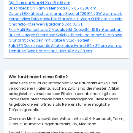
Dijk Glas auf Wurzel 23 x 15 x 16 cm
Buschbeck Grillkamin Menorca 110 x 65 x 206 cm
Osram LED Kühöschranklampe Special T26 E14 2,3W warmweiß, weiß
Komar Vlies Fototapete Dot Star Wars X-Wing Ø 128 cm selbstkleben
Chiaretto Rosé Wein Bardolino Doc 0,75 L
Plus Multi Gartenhaus 2 Module inkl. Doppeltür 10,5 m² unbehandelt
Busch-Jaeger Steckdose Safety+ Busch-balance® SI, alpinweiß, 20
Gründl Sticknadeln mit Spitze 8 Stück sortiert
Eglo LED Deckenleuchte Altaflor nickel-matt 65 x 30 cm warmweiß
TrendLine Deko Hänger aus Holz 30 x 2 x 38 cm
Wie funktioniert diese Seite?
Diese Seite erlaubt dir unterschiedliche Baumarkt Artikel über
verschiedene Filialen zu suchen. Zwar sind die meisten Artikel
preisgleich in verschiedenen Filialen, aber ab und zu gibt es
lokale Preisunterschiede oder Sonderangebote. Diese lokalen
Angebote dienen oftmals als Referenz für eine mögliche
Tiefpreisgarantie.
Oben den Markt auswählen. Aktuell unterstützt: Hornbach, Toom,
Globus Baumarkt, Hagebaumarkt, Obi, Medimax
Schritt 1: Artikelnummer des Marktes heraussuchen