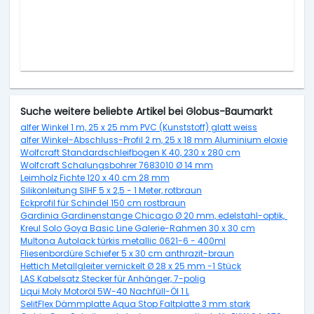
Suche weitere beliebte Artikel bei Globus-Baumarkt
alfer Winkel 1 m, 25 x 25 mm PVC (Kunststoff) glatt weiss
alfer Winkel-Abschluss-Profil 2 m, 25 x 18 mm Aluminium eloxiert silbe
Wolfcraft Standardschleifbogen K 40, 230 x 280 cm
Wolfcraft Schalungsbohrer 7683010 Ø 14 mm
Leimholz Fichte 120 x 40 cm 28 mm
Silikonleitung SIHF 5 x 2,5 - 1 Meter, rotbraun
Eckprofil für Schindel 150 cm rostbraun
Gardinia Gardinenstange Chicago Ø 20 mm, edelstahl-optik, 160 c
Kreul Solo Goya Basic Line Galerie-Rahmen 30 x 30 cm
Multona Autolack türkis metallic 0621-6 - 400ml
Fliesenbordüre Schiefer 5 x 30 cm anthrazit-braun
Hettich Metallgleiter vernickelt Ø 28 x 25 mm -1 Stück
LAS Kabelsatz Stecker für Anhänger, 7-polig
Liqui Moly Motoröl 5W-40 Nachfüll-Öl 1 L
SelitFlex Dämmplatte Aqua Stop Faltplatte 3 mm stark