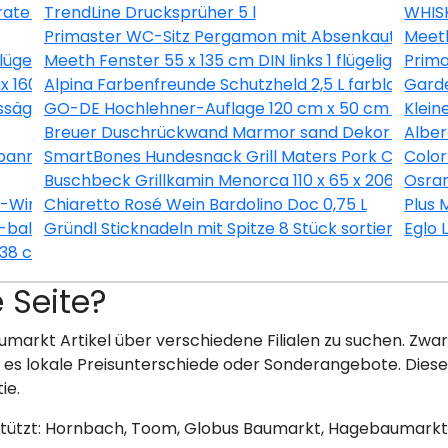
ate 3L
TrendLine Drucksprüher 5 l
WHISK
Primaster WC-Sitz Pergamon mit Absenkautomati
Meeth
flügelig Dreh-Kipp weiß/ titan
Meeth Fenster 55 x 135 cm DIN links 1 flügelig Dreh
Prim
1600/37 inkl. Ersatzmesser
Alpina Farbenfreunde Schutzheld 2,5 L farblos matt
Gard
ssäge 190 x 1450 x 12 mm
GO-DE Hochlehner-Auflage 120 cm x 50 cm x 7 cm, 
Klein
Breuer Duschrückwand Marmor sand Dekor 150 x 25
Alber
nner 8 teilig
SmartBones Hundesnack Grill Maters Pork Chop 3 
Color
Buschbeck Grillkamin Menorca 110 x 65 x 206 cm
Osram
X-Wing Ø 128 cm selbstklebend
Chiaretto Rosé Wein Bardolino Doc 0,75 L
Plus 
balance® SI, alpinweiß, 20 EUCB-914
Gründl Sticknadeln mit Spitze 8 Stück sortiert
Eglo 
 38 cm
e Seite?
umarkt Artikel über verschiedene Filialen zu suchen. Zwar 
bt es lokale Preisunterschiede oder Sonderangebote. Dies
ie.
stützt: Hornbach, Toom, Globus Baumarkt, Hagebaumarkt