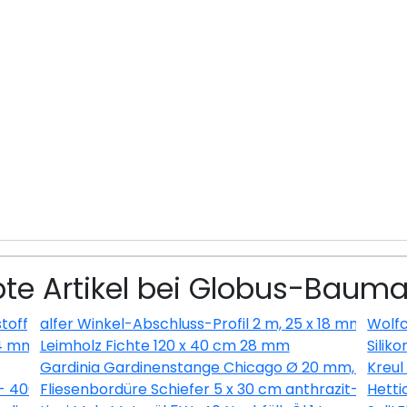
bte Artikel bei Globus-Bauma
toff) glatt weiss
alfer Winkel-Abschluss-Profil 2 m, 25 x 18 mm Alumin
Wolfc
14 mm
Leimholz Fichte 120 x 40 cm 28 mm
Siliko
Gardinia Gardinenstange Chicago Ø 20 mm, edelsta
Kreul
 - 400ml
Fliesenbordüre Schiefer 5 x 30 cm anthrazit-braun
Hetti