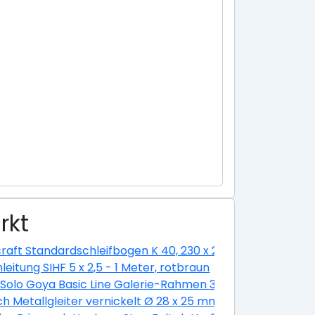
rkt
ium eloxiert silber
raft Standardschleifbogen K 40, 230 x 280 cm
nleitung SIHF 5 x 2,5 - 1 Meter, rotbraun
hl-optik, 160 cm
 Solo Goya Basic Line Galerie-Rahmen 30 x 30 cm
ch Metallgleiter vernickelt Ø 28 x 25 mm -1 Stück