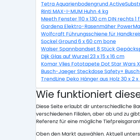
Tetra Aquarienbodengrund ActiveSubstr
Rinti MAX-I-MUM Huhn 4 kg
Meeth Fenster 110 x 130 cm DIN rechts 1 
Gardena Elektro-Rasenmäher PowerMax 
Wolfcraft Führungsschiene für Handkrei
Sockel Ground 6 x 60 cm bone
Walser Spannbandset 8 Stück Gepäckspa
Dijk Glas auf Wurzel 23 x 15 x 16 cm
Komar Vlies Fototapete Dot Star Wars 
Busch-Jaeger Steckdose Safety+ Busch-
TrendLine Deko Hänger aus Holz 30 x 2 x
Wie funktioniert dies
Diese Seite erlaubt dir unterschiedliche Ba
verschiedenen Filialen, aber ab und zu gi
Referenz für eine mögliche Tiefpreisgarant
Oben den Markt auswählen. Aktuell unter