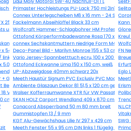
olig
Liqui Moly Motoröl 5W-40 Nachfüll-Öl 1 L
Selit
isch für PKW 94x270cm
Primaster Hochleistungs PU-Lack 750 ml 2in1 scho
Selit
Connex Unterlegscheiben M8 x 16 mm - 24 Stk.
Coron
 25 - 200 Stk.
Fackelmann Abseihlöffel Black 33 cm
Kann 
ts und links
Wolfcraft Hammer-Schlagbohrer HM Professional 
Glore
Ottofond Körperformbadewanne Rosa 170 x 75 cm,
Kreul
kant Innen 2 mm - 20 Stk.
connex Sechskantmuttern niedrige Form M4 Stahl v
Wolfc
0 x 54,4 cm
Deco-Panel Bild - Marilyn Monroe 155 x 53 cm
FN Ne
 links
Vario Jersey-Spannbetttuch ecru, 100 x 200 cm
Breue
x 5.0 mm - 18 Stück
Ottofond Eckwanne Lima 150 x 150 cm, weiß
Erfur
ender Grifffläche
UP-Abzweigdose 40mm schwarz 20x
Eglo 
r + Glasbrecher
Meeth Haustür Signum PVC Exclusiv PVC Modell 70 8
Meeth
rt Beachwood 50 x 80 cm
Ambiente Glaszaun Dekor 81 51,5 x 120 cm gehärte
Erism
8 V-LI C Solo in L-Boxx
Walser Kofferraumwanne XTR für VW Passat (B6) V
Polib
0 cm mit 2. Schalung, natur
SKAN HOLZ Carport Wendland 409 x 870 cm mit 
Trend
f
Conacord Absperrband 50 m 80 mm breit
N.L.C
Gummistopfen 13 / 9 mm
Vitak
KGT Alu-Gewächshaus Lilie IV 297 x 429 cm
SWG 
zit
Meeth Fenster 55 x 95 cm DIN links 1 flügelig Dreh-
Prima