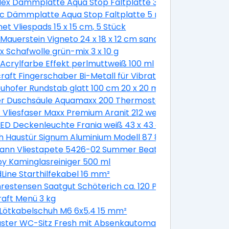
Flex Dämmplatte Aqua Stop Faltplatte 3 mm stark
koladenbraun glänzend
ac Dämmplatte Aqua Stop Faltplatte 5 mm stark
et Vliespads 15 x 15 cm, 5 Stück
Mauerstein Vigneto 24 x 18 x 12 cm sandsteingelb
SDS-plus Schaft Ø 6 mm
x Schafwolle grün-mix 3 x 10 g
 weiß
 Acrylfarbe Effekt perlmuttweiß 100 ml
erzinkt - 40 Stück
raft Fingerschaber Bi-Metall für Vibrationssägen
uhofer Rundstab glatt 100 cm 20 x 20 mm
r Duschsäule Aquamaxx 200 Thermostat Thermostat, ve
t Vliesfaser Maxx Premium Aranit 212 weiß 12,5 x 0,53 m
LED Deckenleuchte Frania weiß 43 x 43 cm warmweiß
8 x 200 cm, DIN rechts, weiß/titan
 Haustür Signum Aluminium Modell 87 88 x 200 cm, DIN lin
tes 8 mm Glas
ann Vliestapete 5426-02 Summer Beat floral beige 10,05 
ariant
oy Kaminglasreiniger 500 ml
EPDM-Dach
Line Starthilfekabel 16 mm²
hrestensen Saatgut Schöterich ca. 120 Pflanzen
raft Menü 3 kg
Lötkabelschuh M6 6x5,4 15 mm²
Kipp weiß
ster WC-Sitz Fresh mit Absenkautomatik