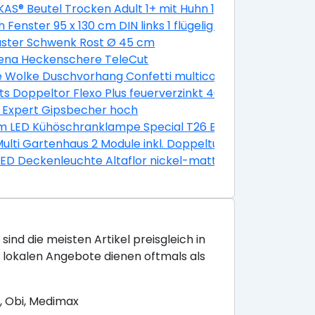
AS® Beutel Trocken Adult 1+ mit Huhn 1,9 kg 1,9 kg
k
 Fenster 95 x 130 cm DIN links 1 flügelig Dreh-Kipp golde
-Kipp golden Oak
aster Schwenk Rost Ø 45 cm
ena Heckenschere TeleCut
grau, anthrazit
e Wolke Duschvorhang Confetti multicolor, 180 x 200 cm
5 x 0,3 cm
ts Doppeltor Flexo Plus feuerverzinkt 400 x 160 cm
Stück
 Expert Gipsbecher hoch
 LED Kühöschranklampe Special T26 E14 2,3W warmweiß
Multi Gartenhaus 2 Module inkl. Doppeltür 10,5 m² unbeha
LED Deckenleuchte Altaflor nickel-matt 65 x 30 cm war
sind die meisten Artikel preisgleich in
e lokalen Angebote dienen oftmals als
, Obi, Medimax