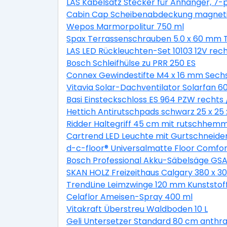
LAS Kabelsatz Stecker für Anhänger, 7-p
Cabin Cap Scheibenabdeckung magnet
Wepos Marmorpolitur 750 ml
Spax Terrassenschrauben 5.0 x 60 mm TX
LAS LED Rückleuchten-Set 10103 12V rech
Bosch Schleifhülse zu PRR 250 ES
Connex Gewindestifte M4 x 16 mm Sechs
Vitavia Solar-Dachventilator Solarfan 6
Basi Einsteckschloss ES 964 PZW rechts /
Hettich Antirutschpads schwarz 25 x 25 
Ridder Haltegriff 45 cm mit rutschhemm
Cartrend LED Leuchte mit Gurtschneide
d-c-floor® Universalmatte Floor Comfo
Bosch Professional Akku-Säbelsäge GSA 1
SKAN HOLZ Freizeithaus Calgary 380 x 30
TrendLine Leimzwinge 120 mm Kunststof
Celaflor Ameisen-Spray 400 ml
Vitakraft Überstreu Waldboden 10 L
Geli Untersetzer Standard 80 cm anthra