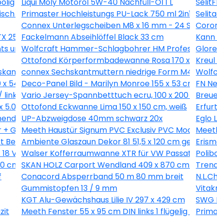
olig
Liqui Moly Motoröl 5W-40 Nachfüll-Öl 1 L
Selit
isch für PKW 94x270cm
Primaster Hochleistungs PU-Lack 750 ml 2in1 scho
Selit
Connex Unterlegscheiben M8 x 16 mm - 24 Stk.
Coron
 25 - 200 Stk.
Fackelmann Abseihlöffel Black 33 cm
Kann 
ts und links
Wolfcraft Hammer-Schlagbohrer HM Professional 
Glore
Ottofond Körperformbadewanne Rosa 170 x 75 cm,
Kreul
kant Innen 2 mm - 20 Stk.
connex Sechskantmuttern niedrige Form M4 Stahl v
Wolfc
0 x 54,4 cm
Deco-Panel Bild - Marilyn Monroe 155 x 53 cm
FN Ne
 links
Vario Jersey-Spannbetttuch ecru, 100 x 200 cm
Breue
x 5.0 mm - 18 Stück
Ottofond Eckwanne Lima 150 x 150 cm, weiß
Erfur
ender Grifffläche
UP-Abzweigdose 40mm schwarz 20x
Eglo 
r + Glasbrecher
Meeth Haustür Signum PVC Exclusiv PVC Modell 70 8
Meeth
rt Beachwood 50 x 80 cm
Ambiente Glaszaun Dekor 81 51,5 x 120 cm gehärte
Erism
8 V-LI C Solo in L-Boxx
Walser Kofferraumwanne XTR für VW Passat (B6) V
Polib
0 cm mit 2. Schalung, natur
SKAN HOLZ Carport Wendland 409 x 870 cm mit 
Trend
f
Conacord Absperrband 50 m 80 mm breit
N.L.C
Gummistopfen 13 / 9 mm
Vitak
KGT Alu-Gewächshaus Lilie IV 297 x 429 cm
SWG 
zit
Meeth Fenster 55 x 95 cm DIN links 1 flügelig Dreh-
Prima