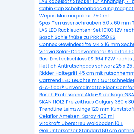
LAS Kabelsatz Stecker für Anhänger, 7-p
Cabin Cap Scheibenabdeckung magnet
Wepos Marmorpolitur 750 ml
Spax Terrassenschrauben 5.0 x 60 mm TX
LAS LED Rückleuchten-Set 10103 12V rech
Bosch Schleifhülse zu PRR 250 ES
Connex Gewindestifte M4 x 16 mm Sechs
Vitavia Solar-Dachventilator Solarfan 6
Basi Einsteckschloss ES 964 PZW rechts /
Hettich Antirutschpads schwarz 25 x 25 
Ridder Haltegriff 45 cm mit rutschhemm
Cartrend LED Leuchte mit Gurtschneide
d-c-floor® Universalmatte Floor Comfo
Bosch Professional Akku-Säbelsäge GSA 1
SKAN HOLZ Freizeithaus Calgary 380 x 30
TrendLine Leimzwinge 120 mm Kunststof
Celaflor Ameisen-Spray 400 ml
Vitakraft Überstreu Waldboden 10 L
Geli Untersetzer Standard 80 cm anthra