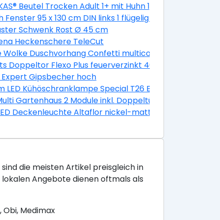
AS® Beutel Trocken Adult 1+ mit Huhn 1,9 kg 1,9 kg
k
 Fenster 95 x 130 cm DIN links 1 flügelig Dreh-Kipp golde
-Kipp golden Oak
aster Schwenk Rost Ø 45 cm
ena Heckenschere TeleCut
grau, anthrazit
e Wolke Duschvorhang Confetti multicolor, 180 x 200 cm
5 x 0,3 cm
ts Doppeltor Flexo Plus feuerverzinkt 400 x 160 cm
Stück
 Expert Gipsbecher hoch
 LED Kühöschranklampe Special T26 E14 2,3W warmweiß
Multi Gartenhaus 2 Module inkl. Doppeltür 10,5 m² unbeha
LED Deckenleuchte Altaflor nickel-matt 65 x 30 cm war
sind die meisten Artikel preisgleich in
e lokalen Angebote dienen oftmals als
, Obi, Medimax