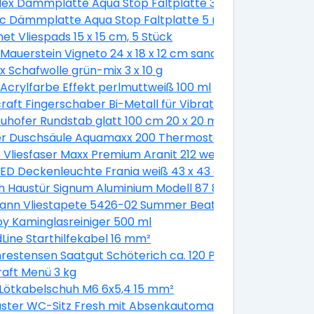
Flex Dämmplatte Aqua Stop Faltplatte 3 mm stark
koladenbraun glänzend
ac Dämmplatte Aqua Stop Faltplatte 5 mm stark
et Vliespads 15 x 15 cm, 5 Stück
Mauerstein Vigneto 24 x 18 x 12 cm sandsteingelb
SDS-plus Schaft Ø 6 mm
x Schafwolle grün-mix 3 x 10 g
 weiß
 Acrylfarbe Effekt perlmuttweiß 100 ml
erzinkt - 40 Stück
raft Fingerschaber Bi-Metall für Vibrationssägen
uhofer Rundstab glatt 100 cm 20 x 20 mm
r Duschsäule Aquamaxx 200 Thermostat Thermostat, ve
t Vliesfaser Maxx Premium Aranit 212 weiß 12,5 x 0,53 m
LED Deckenleuchte Frania weiß 43 x 43 cm warmweiß
8 x 200 cm, DIN rechts, weiß/titan
 Haustür Signum Aluminium Modell 87 88 x 200 cm, DIN lin
tes 8 mm Glas
ann Vliestapete 5426-02 Summer Beat floral beige 10,05 
ariant
oy Kaminglasreiniger 500 ml
EPDM-Dach
Line Starthilfekabel 16 mm²
hrestensen Saatgut Schöterich ca. 120 Pflanzen
raft Menü 3 kg
Lötkabelschuh M6 6x5,4 15 mm²
Kipp weiß
ster WC-Sitz Fresh mit Absenkautomatik