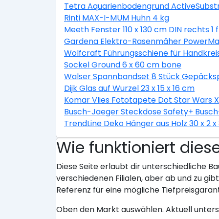
Tetra Aquarienbodengrund ActiveSubstr
Rinti MAX-I-MUM Huhn 4 kg
Meeth Fenster 110 x 130 cm DIN rechts 1 
Gardena Elektro-Rasenmäher PowerMax 
Wolfcraft Führungsschiene für Handkrei
Sockel Ground 6 x 60 cm bone
Walser Spannbandset 8 Stück Gepäckspa
Dijk Glas auf Wurzel 23 x 15 x 16 cm
Komar Vlies Fototapete Dot Star Wars 
Busch-Jaeger Steckdose Safety+ Busch-
TrendLine Deko Hänger aus Holz 30 x 2 x
Wie funktioniert dies
Diese Seite erlaubt dir unterschiedliche Ba
verschiedenen Filialen, aber ab und zu gi
Referenz für eine mögliche Tiefpreisgarant
Oben den Markt auswählen. Aktuell unter