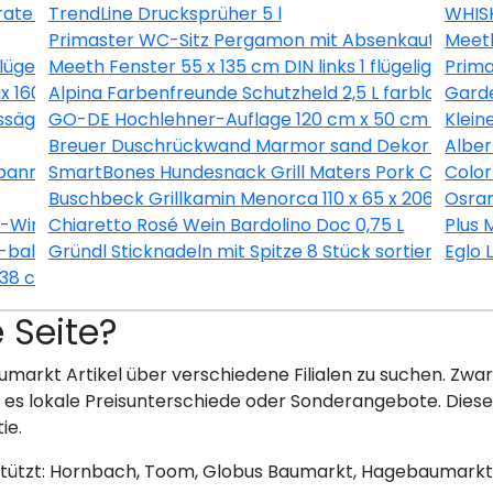
ate 3L
TrendLine Drucksprüher 5 l
WHISK
Primaster WC-Sitz Pergamon mit Absenkautomati
Meeth
flügelig Dreh-Kipp weiß/ titan
Meeth Fenster 55 x 135 cm DIN links 1 flügelig Dreh
Prim
1600/37 inkl. Ersatzmesser
Alpina Farbenfreunde Schutzheld 2,5 L farblos matt
Gard
ssäge 190 x 1450 x 12 mm
GO-DE Hochlehner-Auflage 120 cm x 50 cm x 7 cm, 
Klein
Breuer Duschrückwand Marmor sand Dekor 150 x 25
Alber
nner 8 teilig
SmartBones Hundesnack Grill Maters Pork Chop 3 
Color
Buschbeck Grillkamin Menorca 110 x 65 x 206 cm
Osram
X-Wing Ø 128 cm selbstklebend
Chiaretto Rosé Wein Bardolino Doc 0,75 L
Plus 
balance® SI, alpinweiß, 20 EUCB-914
Gründl Sticknadeln mit Spitze 8 Stück sortiert
Eglo 
 38 cm
e Seite?
umarkt Artikel über verschiedene Filialen zu suchen. Zwar 
bt es lokale Preisunterschiede oder Sonderangebote. Dies
ie.
stützt: Hornbach, Toom, Globus Baumarkt, Hagebaumarkt