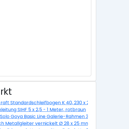
rkt
ium eloxiert silber
raft Standardschleifbogen K 40, 230 x 280 cm
nleitung SIHF 5 x 2,5 - 1 Meter, rotbraun
hl-optik, 160 cm
 Solo Goya Basic Line Galerie-Rahmen 30 x 30 cm
ch Metallgleiter vernickelt Ø 28 x 25 mm -1 Stück