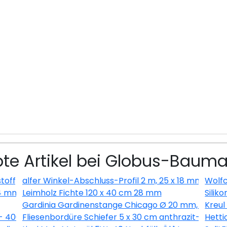
bte Artikel bei Globus-Bauma
toff) glatt weiss
alfer Winkel-Abschluss-Profil 2 m, 25 x 18 mm Alumin
Wolfc
14 mm
Leimholz Fichte 120 x 40 cm 28 mm
Siliko
Gardinia Gardinenstange Chicago Ø 20 mm, edelsta
Kreul
 - 400ml
Fliesenbordüre Schiefer 5 x 30 cm anthrazit-braun
Hetti