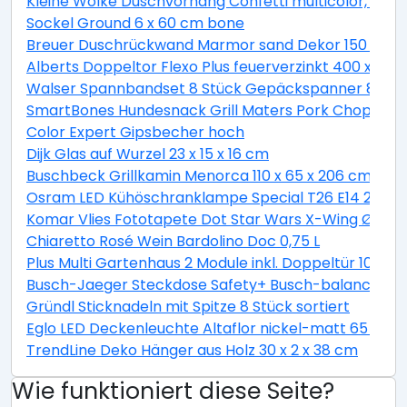
Kleine Wolke Duschvorhang Confetti multicolor, 180 
Sockel Ground 6 x 60 cm bone
Breuer Duschrückwand Marmor sand Dekor 150 x 255
Alberts Doppeltor Flexo Plus feuerverzinkt 400 x 160
Walser Spannbandset 8 Stück Gepäckspanner 8 teili
SmartBones Hundesnack Grill Maters Pork Chop 3 St
Color Expert Gipsbecher hoch
Dijk Glas auf Wurzel 23 x 15 x 16 cm
Buschbeck Grillkamin Menorca 110 x 65 x 206 cm
Osram LED Kühöschranklampe Special T26 E14 2,3W 
Komar Vlies Fototapete Dot Star Wars X-Wing Ø 128
Chiaretto Rosé Wein Bardolino Doc 0,75 L
Plus Multi Gartenhaus 2 Module inkl. Doppeltür 10,5 
Busch-Jaeger Steckdose Safety+ Busch-balance® SI, 
Gründl Sticknadeln mit Spitze 8 Stück sortiert
Eglo LED Deckenleuchte Altaflor nickel-matt 65 x 
TrendLine Deko Hänger aus Holz 30 x 2 x 38 cm
Wie funktioniert diese Seite?