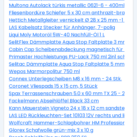
Multona Autolack türkis metallic 0621-6 - 400ml
Fliesenbordüre Schiefer 5 x 30 cm anthrazit-braun
Hettich Metallgleiter vernickelt Ø 28 x 25 mm -1 Stüc
LAS Kabelsatz Stecker für Anhänger, 7-polig
Liqui Moly Motoröl 5W-40 Nachfüll-Öl 1 L
SelitFlex Dämmplatte Aqua Stop Faltplatte 3 mm sta
Cabin Cap Scheibenabdeckung magnetisch für PKW
Primaster Hochleistungs PU-Lack 750 ml 2in1 schok
Selitac Dämmplatte Aqua Stop Faltplatte 5 mm star
Wepos Marmorpolitur 750 ml
Connex Unterlegscheiben M8 x 16 mm - 24 Stk.
Coronet Vliespads 15 x 15 cm, 5 Stück
Spax Terrassenschrauben 5.0 x 60 mm TX 25 - 200 St
Fackelmann Abseihlöffel Black 33 cm
Kann Mauerstein Vigneto 24 x 18 x 12 cm sandsteingel
LAS LED Rückleuchten-Set 10103 12V rechts und links
Wolfcraft Hammer-Schlagbohrer HM Professional S
Glorex Schafwolle grün-mix 3 x 10 g