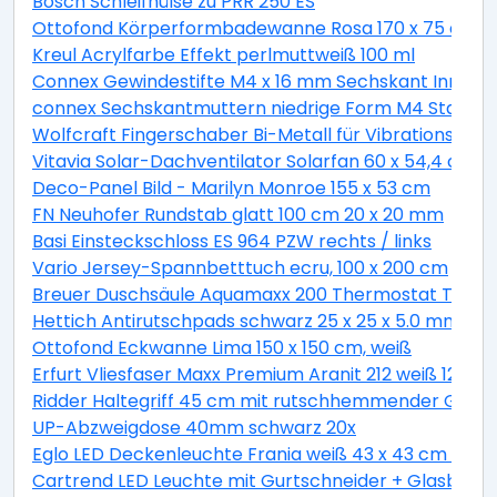
Bosch Schleifhülse zu PRR 250 ES
Ottofond Körperformbadewanne Rosa 170 x 75 cm, 
Kreul Acrylfarbe Effekt perlmuttweiß 100 ml
Connex Gewindestifte M4 x 16 mm Sechskant Innen 2
connex Sechskantmuttern niedrige Form M4 Stahl ver
Wolfcraft Fingerschaber Bi-Metall für Vibrationssäg
Vitavia Solar-Dachventilator Solarfan 60 x 54,4 cm
Deco-Panel Bild - Marilyn Monroe 155 x 53 cm
FN Neuhofer Rundstab glatt 100 cm 20 x 20 mm
Basi Einsteckschloss ES 964 PZW rechts / links
Vario Jersey-Spannbetttuch ecru, 100 x 200 cm
Breuer Duschsäule Aquamaxx 200 Thermostat Thermo
Hettich Antirutschpads schwarz 25 x 25 x 5.0 mm - 18
Ottofond Eckwanne Lima 150 x 150 cm, weiß
Erfurt Vliesfaser Maxx Premium Aranit 212 weiß 12,5 x 
Ridder Haltegriff 45 cm mit rutschhemmender Grifff
UP-Abzweigdose 40mm schwarz 20x
Eglo LED Deckenleuchte Frania weiß 43 x 43 cm war
Cartrend LED Leuchte mit Gurtschneider + Glasbrec