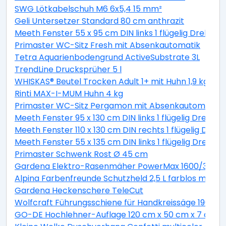
SWG Lötkabelschuh M6 6x5,4 15 mm²
Geli Untersetzer Standard 80 cm anthrazit
Meeth Fenster 55 x 95 cm DIN links 1 flügelig Dreh-Ki
Primaster WC-Sitz Fresh mit Absenkautomatik
Tetra Aquarienbodengrund ActiveSubstrate 3L
TrendLine Drucksprüher 5 l
WHISKAS® Beutel Trocken Adult 1+ mit Huhn 1,9 kg 1,9 
Rinti MAX-I-MUM Huhn 4 kg
Primaster WC-Sitz Pergamon mit Absenkautomatik
Meeth Fenster 95 x 130 cm DIN links 1 flügelig Dreh-K
Meeth Fenster 110 x 130 cm DIN rechts 1 flügelig Dreh-
Meeth Fenster 55 x 135 cm DIN links 1 flügelig Dreh-K
Primaster Schwenk Rost Ø 45 cm
Gardena Elektro-Rasenmäher PowerMax 1600/37 inkl
Alpina Farbenfreunde Schutzheld 2,5 L farblos matt
Gardena Heckenschere TeleCut
Wolfcraft Führungsschiene für Handkreissäge 190 x 1
GO-DE Hochlehner-Auflage 120 cm x 50 cm x 7 cm, gr