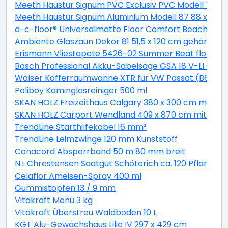
Meeth Haustür Signum PVC Exclusiv PVC Modell 70 88 
Meeth Haustür Signum Aluminium Modell 87 88 x 200 cm
d-c-floor® Universalmatte Floor Comfort Beachwood
Ambiente Glaszaun Dekor 81 51,5 x 120 cm gehärtete
Erismann Vliestapete 5426-02 Summer Beat floral bei
Bosch Professional Akku-Säbelsäge GSA 18 V-LI C Solo
Walser Kofferraumwanne XTR für VW Passat (B6) Var
Poliboy Kaminglasreiniger 500 ml
SKAN HOLZ Freizeithaus Calgary 380 x 300 cm mit 2. S
SKAN HOLZ Carport Wendland 409 x 870 cm mit EP
TrendLine Starthilfekabel 16 mm²
TrendLine Leimzwinge 120 mm Kunststoff
Conacord Absperrband 50 m 80 mm breit
N.L.Chrestensen Saatgut Schöterich ca. 120 Pflanzen
Celaflor Ameisen-Spray 400 ml
Gummistopfen 13 / 9 mm
Vitakraft Menü 3 kg
Vitakraft Überstreu Waldboden 10 L
KGT Alu-Gewächshaus Lilie IV 297 x 429 cm