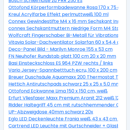
Bosch Schleifhülse zu PRR 250 ES
Ottofond Körperformbadewanne Rosa 170 x 75 cm, 
Kreul Acrylfarbe Effekt perlmuttweiß 100 ml
Connex Gewindestifte M4 x 16 mm Sechskant Innen 2
connex Sechskantmuttern niedrige Form M4 Stahl ver
Wolfcraft Fingerschaber Bi-Metall für Vibrationssäg
Vitavia Solar-Dachventilator Solarfan 60 x 54,4 cm
Deco-Panel Bild - Marilyn Monroe 155 x 53 cm
FN Neuhofer Rundstab glatt 100 cm 20 x 20 mm
Basi Einsteckschloss ES 964 PZW rechts / links
Vario Jersey-Spannbetttuch ecru, 100 x 200 cm
Breuer Duschsäule Aquamaxx 200 Thermostat Thermo
Hettich Antirutschpads schwarz 25 x 25 x 5.0 mm - 18
Ottofond Eckwanne Lima 150 x 150 cm, weiß
Erfurt Vliesfaser Maxx Premium Aranit 212 weiß 12,5 x 
Ridder Haltegriff 45 cm mit rutschhemmender Grifff
UP-Abzweigdose 40mm schwarz 20x
Eglo LED Deckenleuchte Frania weiß 43 x 43 cm war
Cartrend LED Leuchte mit Gurtschneider + Glasbrec