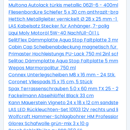
Multona Autolack türkis metallic 0621-6 - 400ml
Fliesenbordüre Schiefer 5 x 30 cm anthrazit-braun
Hettich Metallgleiter vernickelt Ø 28 x 25 mm -1 Stüc
LAS Kabelsatz Stecker für Anhänger, 7-polig
Liqui Moly Motoröl 5W-40 Nachfüll-Öl 1 L
SelitFlex Dämmplatte Aqua Stop Faltplatte 3 mm sta
Cabin Cap Scheibenabdeckung magnetisch für PKW
Primaster Hochleistungs PU-Lack 750 ml 2in1 schok
Selitac Dämmplatte Aqua Stop Faltplatte 5 mm star
Wepos Marmorpolitur 750 ml
Connex Unterlegscheiben M8 x 16 mm - 24 Stk.
Coronet Vliespads 15 x 15 cm, 5 Stück
Spax Terrassenschrauben 5.0 x 60 mm TX 25 - 200 St
Fackelmann Abseihlöffel Black 33 cm
Kann Mauerstein Vigneto 24 x 18 x 12 cm sandsteingel
LAS LED Rückleuchten-Set 10103 12V rechts und links
Wolfcraft Hammer-Schlagbohrer HM Professional S
Glorex Schafwolle grün-mix 3 x 10 g