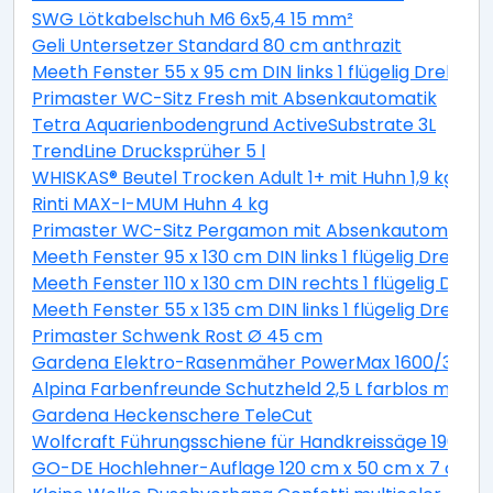
SWG Lötkabelschuh M6 6x5,4 15 mm²
Geli Untersetzer Standard 80 cm anthrazit
Meeth Fenster 55 x 95 cm DIN links 1 flügelig Dreh-Ki
Primaster WC-Sitz Fresh mit Absenkautomatik
Tetra Aquarienbodengrund ActiveSubstrate 3L
TrendLine Drucksprüher 5 l
WHISKAS® Beutel Trocken Adult 1+ mit Huhn 1,9 kg 1,9 
Rinti MAX-I-MUM Huhn 4 kg
Primaster WC-Sitz Pergamon mit Absenkautomatik
Meeth Fenster 95 x 130 cm DIN links 1 flügelig Dreh-K
Meeth Fenster 110 x 130 cm DIN rechts 1 flügelig Dreh-
Meeth Fenster 55 x 135 cm DIN links 1 flügelig Dreh-K
Primaster Schwenk Rost Ø 45 cm
Gardena Elektro-Rasenmäher PowerMax 1600/37 inkl
Alpina Farbenfreunde Schutzheld 2,5 L farblos matt
Gardena Heckenschere TeleCut
Wolfcraft Führungsschiene für Handkreissäge 190 x 1
GO-DE Hochlehner-Auflage 120 cm x 50 cm x 7 cm, gr