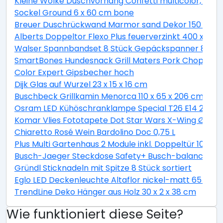
Kleine Wolke Duschvorhang Confetti multicolor, 180 
Sockel Ground 6 x 60 cm bone
Breuer Duschrückwand Marmor sand Dekor 150 x 255
Alberts Doppeltor Flexo Plus feuerverzinkt 400 x 160
Walser Spannbandset 8 Stück Gepäckspanner 8 teili
SmartBones Hundesnack Grill Maters Pork Chop 3 St
Color Expert Gipsbecher hoch
Dijk Glas auf Wurzel 23 x 15 x 16 cm
Buschbeck Grillkamin Menorca 110 x 65 x 206 cm
Osram LED Kühöschranklampe Special T26 E14 2,3W 
Komar Vlies Fototapete Dot Star Wars X-Wing Ø 128
Chiaretto Rosé Wein Bardolino Doc 0,75 L
Plus Multi Gartenhaus 2 Module inkl. Doppeltür 10,5 
Busch-Jaeger Steckdose Safety+ Busch-balance® SI, 
Gründl Sticknadeln mit Spitze 8 Stück sortiert
Eglo LED Deckenleuchte Altaflor nickel-matt 65 x 
TrendLine Deko Hänger aus Holz 30 x 2 x 38 cm
Wie funktioniert diese Seite?