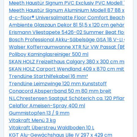
Meeth Haustür Signum PVC Exclusiv PVC Modell 70 88 
Meeth Haustür Signum Aluminium Modell 87 88 x 200 cm
d-c-floor® Universalmatte Floor Comfort Beachwood
Ambiente Glaszaun Dekor 81 51,5 x 120 cm gehärtete
Erismann Vliestapete 5426-02 Summer Beat floral bei
Bosch Professional Akku-Säbelsäge GSA 18 V-LI C Solo
Walser Kofferraumwanne XTR für VW Passat (B6) Var
Poliboy Kaminglasreiniger 500 ml
SKAN HOLZ Freizeithaus Calgary 380 x 300 cm mit 2. S
SKAN HOLZ Carport Wendland 409 x 870 cm mit EP
TrendLine Starthilfekabel 16 mm²
TrendLine Leimzwinge 120 mm Kunststoff
Conacord Absperrband 50 m 80 mm breit
N.L.Chrestensen Saatgut Schöterich ca. 120 Pflanzen
Celaflor Ameisen-Spray 400 ml
Gummistopfen 13 / 9 mm
Vitakraft Menü 3 kg
Vitakraft Überstreu Waldboden 10 L
KGT Alu-Gewächshaus Lilie IV 297 x 429 cm