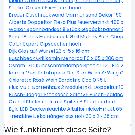
Kleine Wolke Duschvorhang Confetti multicolor, 180 
Sockel Ground 6 x 60 cm bone
Breuer Duschrückwand Marmor sand Dekor 150 x 255
Alberts Doppeltor Flexo Plus feuerverzinkt 400 x 160
Walser Spannbandset 8 Stück Gepäckspanner 8 teili
SmartBones Hundesnack Grill Maters Pork Chop 3 St
Color Expert Gipsbecher hoch
Dijk Glas auf Wurzel 23 x 15 x 16 cm
Buschbeck Grillkamin Menorca 110 x 65 x 206 cm
Osram LED Kühöschranklampe Special T26 E14 2,3W 
Komar Vlies Fototapete Dot Star Wars X-Wing Ø 128
Chiaretto Rosé Wein Bardolino Doc 0,75 L
Plus Multi Gartenhaus 2 Module inkl. Doppeltür 10,5 
Busch-Jaeger Steckdose Safety+ Busch-balance® SI, 
Gründl Sticknadeln mit Spitze 8 Stück sortiert
Eglo LED Deckenleuchte Altaflor nickel-matt 65 x 
TrendLine Deko Hänger aus Holz 30 x 2 x 38 cm
Wie funktioniert diese Seite?