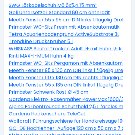
SWG Lötkabelschuh M6 6x5,4 15 mm²
Geli Untersetzer Standard 80 cm anthrazit
Meeth Fenster 55 x 95 cm DIN links 1 flügelig Dreh-Ki
Primaster WC-Sitz Fresh mit Absenkautomatik
Tetra Aquarienbodengrund ActiveSubstrate 3L
TrendLine Drucksprüher 5 l
WHISKAS® Beutel Trocken Adult 1+ mit Huhn 1,9 kg 1,9 
Rinti MAX-I-MUM Huhn 4 kg
Primaster WC-Sitz Pergamon mit Absenkautomatik
Meeth Fenster 95 x 130 cm DIN links 1 flügelig Dreh-K
Meeth Fenster 110 x 130 cm DIN rechts 1 flügelig Dreh-
Meeth Fenster 55 x 135 cm DIN links 1 flügelig Dreh-K
Primaster Schwenk Rost Ø 45 cm
Gardena Elektro-Rasenmäher PowerMax 1600/37 inkl
Alpina Farbenfreunde Schutzheld 2,5 L farblos matt
Gardena Heckenschere TeleCut
Wolfcraft Führungsschiene für Handkreissäge 190 x 1
GO-DE Hochlehner-Auflage 120 cm x 50 cm x 7 cm, gr