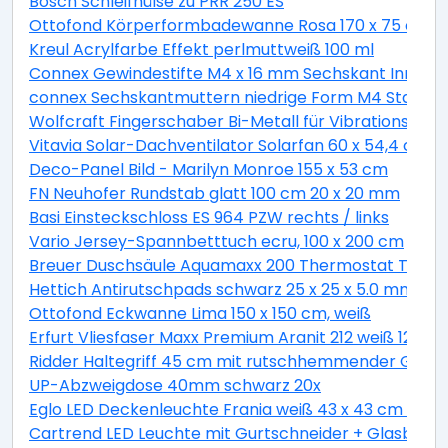
Bosch Schleifhülse zu PRR 250 ES
Ottofond Körperformbadewanne Rosa 170 x 75 cm, 
Kreul Acrylfarbe Effekt perlmuttweiß 100 ml
Connex Gewindestifte M4 x 16 mm Sechskant Innen 2
connex Sechskantmuttern niedrige Form M4 Stahl ver
Wolfcraft Fingerschaber Bi-Metall für Vibrationssäg
Vitavia Solar-Dachventilator Solarfan 60 x 54,4 cm
Deco-Panel Bild - Marilyn Monroe 155 x 53 cm
FN Neuhofer Rundstab glatt 100 cm 20 x 20 mm
Basi Einsteckschloss ES 964 PZW rechts / links
Vario Jersey-Spannbetttuch ecru, 100 x 200 cm
Breuer Duschsäule Aquamaxx 200 Thermostat Thermo
Hettich Antirutschpads schwarz 25 x 25 x 5.0 mm - 18
Ottofond Eckwanne Lima 150 x 150 cm, weiß
Erfurt Vliesfaser Maxx Premium Aranit 212 weiß 12,5 x 
Ridder Haltegriff 45 cm mit rutschhemmender Grifff
UP-Abzweigdose 40mm schwarz 20x
Eglo LED Deckenleuchte Frania weiß 43 x 43 cm war
Cartrend LED Leuchte mit Gurtschneider + Glasbrec