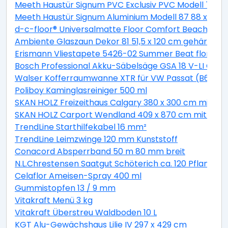
Meeth Haustür Signum PVC Exclusiv PVC Modell 70 88 
Meeth Haustür Signum Aluminium Modell 87 88 x 200 cm
d-c-floor® Universalmatte Floor Comfort Beachwood
Ambiente Glaszaun Dekor 81 51,5 x 120 cm gehärtete
Erismann Vliestapete 5426-02 Summer Beat floral bei
Bosch Professional Akku-Säbelsäge GSA 18 V-LI C Solo
Walser Kofferraumwanne XTR für VW Passat (B6) Var
Poliboy Kaminglasreiniger 500 ml
SKAN HOLZ Freizeithaus Calgary 380 x 300 cm mit 2. S
SKAN HOLZ Carport Wendland 409 x 870 cm mit EP
TrendLine Starthilfekabel 16 mm²
TrendLine Leimzwinge 120 mm Kunststoff
Conacord Absperrband 50 m 80 mm breit
N.L.Chrestensen Saatgut Schöterich ca. 120 Pflanzen
Celaflor Ameisen-Spray 400 ml
Gummistopfen 13 / 9 mm
Vitakraft Menü 3 kg
Vitakraft Überstreu Waldboden 10 L
KGT Alu-Gewächshaus Lilie IV 297 x 429 cm