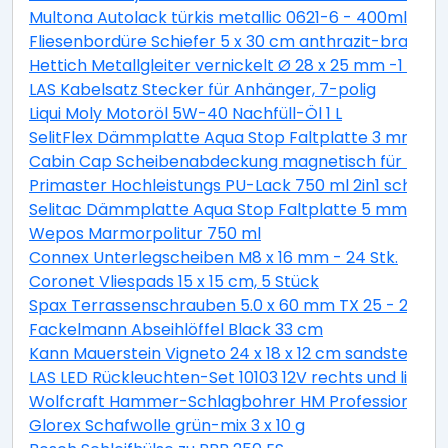
Multona Autolack türkis metallic 0621-6 - 400ml
Fliesenbordüre Schiefer 5 x 30 cm anthrazit-braun
Hettich Metallgleiter vernickelt Ø 28 x 25 mm -1 Stüc
LAS Kabelsatz Stecker für Anhänger, 7-polig
Liqui Moly Motoröl 5W-40 Nachfüll-Öl 1 L
SelitFlex Dämmplatte Aqua Stop Faltplatte 3 mm sta
Cabin Cap Scheibenabdeckung magnetisch für PKW
Primaster Hochleistungs PU-Lack 750 ml 2in1 schok
Selitac Dämmplatte Aqua Stop Faltplatte 5 mm star
Wepos Marmorpolitur 750 ml
Connex Unterlegscheiben M8 x 16 mm - 24 Stk.
Coronet Vliespads 15 x 15 cm, 5 Stück
Spax Terrassenschrauben 5.0 x 60 mm TX 25 - 200 St
Fackelmann Abseihlöffel Black 33 cm
Kann Mauerstein Vigneto 24 x 18 x 12 cm sandsteingel
LAS LED Rückleuchten-Set 10103 12V rechts und links
Wolfcraft Hammer-Schlagbohrer HM Professional S
Glorex Schafwolle grün-mix 3 x 10 g