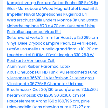
Komplettzarge Pertura Dekor Buche 198,5x98,5x16,0 
Glas-Memoboard Wood Magnettafel beschriftbar we
Impeller Fluval Magnetisches Flügelrad U4
Wetterschutzhülle Enders Monroe 3K und Boston 3K
Sicherheitsplane 870 x 470 cm Kunststoff blau
Entkalkungspumpe Virax 15 L
Seitenwand weka 21 mm für Haustyp 126 295 cm natu
Vinyl-Diele Dryback Empire Pearl, zu verkleben, 23x1
Große Braunelle Prunella grandiflora H 10-20 cm Co 0,
Leuchtmittel EHEIM LED-Kit incpiria 330 25,9 W
Postkarte Vor langer Zeit
Aluminium Reiber Haromac, Latex
Abus OneLook Full HD Funk-Außenkamera Funk Nach
Vliestapete 36620-1 Vliesfashion 2 Steine grau
Vliestapete 36776-6 Character Uni rose
Bruchmosaik Ciot 30/130 braun/creme 30,5x30,5 cm
Keramikmosaik CD B205 30,6x30,6 cm rot
Hauptelement Arona 180 x 180/195 cm, pinie
Leinwandbild Dogs chewing gum II 27x27 cm