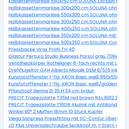
Kassettenmarkise 550x150 cm SOLUNA Exclusiv mit Mo
Halbkassettenmarkise 300x200 cm SOLUNA ohne Mot
Halbkassettenmarkise 550x300 cm SOLUNA ohne Moto
Halbkassettenmarkise 300x250 cm SOLUNA ohne Mot
Halbkassettenmarkise 400x250 cm SOLUNA ohne Mot
Halbkassettenmarkise 350x200 cm SOLUNA mit Moto
Halbkassettenmarkise 500x350 cm SOLUNA Comfort m
Pressbacke Virax Profil TH 40
Glastür Pertura Studio Business Parsol grau 709x209
Ventilheizkörper Rotheigner 8-fach rechts mit Lasc
Drehflügeltor GAH Alberts Mosaik DSM 6/5/6 inkl. H
Kunststofffenster 1-flg. ARON Basic weiß 950x550 mm
Kunststofffenster 1-flg. ARON Basic weiß/golden oa
Pflanztopf Sienna Ø 35 H 34 cm braun
PRECIT Trapezplatte T35M red brown RAL 8012 2300 x
PRECIT Trapezplatte T18DR Aluzink mit Antikondensat
Winkel 90° 2 Muffen 18mm 10 Stück Kupfer
Viega Sanpress Pressfitting mit SC-Contur Übergan
JD Plus Universalschraube Senkkopf m. I-Stern 4x70 