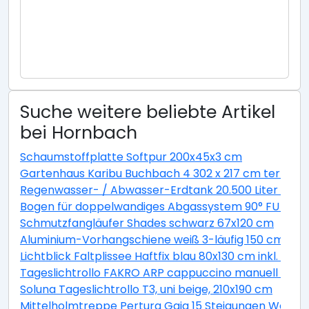
Suche weitere beliebte Artikel
bei Hornbach
Schaumstoffplatte Softpur 200x45x3 cm
Gartenhaus Karibu Buchbach 4 302 x 217 cm terragr
Regenwasser- / Abwasser-Erdtank 20.500 Liter GVT 
Bogen für doppelwandiges Abgassystem 90° FU DN13
Schmutzfangläufer Shades schwarz 67x120 cm
Aluminium-Vorhangschiene weiß 3-läufig 150 cm
Lichtblick Faltplissee Haftfix blau 80x130 cm inkl. Sau
Tageslichtrollo FAKRO ARP cappuccino manuell 94x1
Soluna Tageslichtrollo T3, uni beige, 210x190 cm
Mittelholmtreppe Pertura Gaja 15 Steigungen Weiß