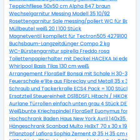
Teppichfliese 50x50 cm Alpha 847 braun
Wechselgarnitur Messing Modell 35 10/92
Rosettengarnitur Sale messing/poliert WC für Bad +
Müllbeutel weiß 20 l 100 Stück
Magnetventil kompllett für Tectron505 42791000
Buchsbaum-Langzeitdünger Compo 2 kg
WC-Bürstengarnitur spirella Freddo rosa
Toilettenpapierhalter mit Deckel HACEKA Ixi edelstah
Whirlpool Basis Tilas 130 cm weiß
Arrangement FloraSelf Bonsai mit Schale H 30-38 c
Feuerschale e’lite aus Fibreclay und Metall 35 x 35 x 
Schraub und Tackerkralle ECS4 Pack = 100 Stück
Ersatzteil Steuereinheit DS18DSFL Hitachi / HiKOKI 33
Aurlane Türrollen einfach unten grau 4 Stück DE142
Weißbunte Kriechspindel FloraSelf Euonymus fortunei 
Hochschrank Baden Haus New York Avril 140x35 cm ge
Hängeschrank Scanbad Multo HxBxT 70 x 30 x 19cm Pi
Pflanztopf Lafiora Sophia Zement Ø 35 H 35 cm grau