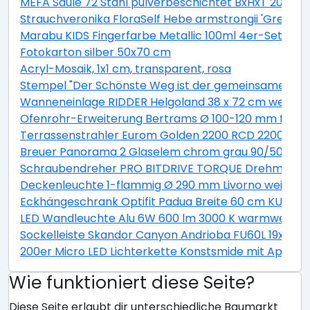
MEFA Säule 72 Stahl pulverbeschichtet BxHxT 205/1
Strauchveronika FloraSelf Hebe armstrongii 'Green B
Marabu KIDS Fingerfarbe Metallic 100ml 4er-Set
Fotokarton silber 50x70 cm
Acryl-Mosaik, 1x1 cm, transparent, rosa
Stempel "Der Schönste Weg ist der gemeinsame"
Wanneneinlage RIDDER Helgoland 38 x 72 cm weiß bl
Ofenrohr-Erweiterung Bertrams Ø 100-120 mm feueral
Terrassenstrahler Eurom Golden 2200 RCD 2200W
Breuer Panorama 2 Glaselem chrom grau 90/50 cm
Schraubendreher PRO BITDRIVE TORQUE Drehmoment
Deckenleuchte 1-flammig Ø 290 mm Livorno weiß/ti
Eckhängeschrank Optifit Padua Breite 60 cm KUPD O
LED Wandleuchte Alu 6W 600 lm 3000 K warmweiß Hx
Sockelleiste Skandor Canyon Andrioba FU60L 19x58
200er Micro LED Lichterkette Konstsmide mit App be
Wie funktioniert diese Seite?
Diese Seite erlaubt dir unterschiedliche Baumarkt