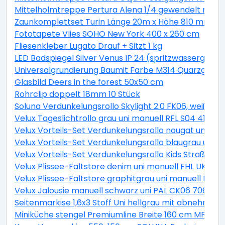
Mittelholmtreppe Pertura Alena 1/4 gewendelt mit Ei
Zaunkomplettset Turin Länge 20m x Höhe 810 mm inkl.
Fototapete Vlies SOHO New York 400 x 260 cm
Fliesenkleber Lugato Drauf + Sitzt 1 kg
LED Badspiegel Silver Venus IP 24 (spritzwassergesch
Universalgrundierung Baumit Farbe M314 Quarzgrund 
Glasbild Deers in the forest 50x50 cm
Rohrclip doppelt 18mm 10 Stück
Soluna Verdunkelungsrollo Skylight 2.0 FK06, weiß, 4
Velux Tageslichtrollo grau uni manuell RFL S04 4161S
Velux Vorteils-Set Verdunkelungsrollo nougat uni un
Velux Vorteils-Set Verdunkelungsrollo blaugrau uni 
Velux Vorteils-Set Verdunkelungsrollo Kids Straßen p
Velux Plissee-Faltstore denim uni manuell FHL UK04 
Velux Plissee-Faltstore graphitgrau uni manuell FHL
Velux Jalousie manuell schwarz uni PAL CK06 7062S
Seitenmarkise 1,6x3 Stoff Uni hellgrau mit abnehmba
Miniküche stengel Premiumline Breite 160 cm MPGS16