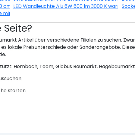
60 cm KUPD OED606-9+ Nachbildung Eiche-hell sägerau
LED Wandleuchte Alu 6W 600 lm 3000 K warmweiß 
Socke
e mit App bernstein
e Seite?
umarkt Artikel über verschiedene Filialen zu suchen. Zwar 
bt es lokale Preisunterschiede oder Sonderangebote. Dies
ie.
stützt: Hornbach, Toom, Globus Baumarkt, Hagebaumarkt
aussuchen
che starten