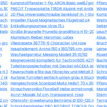
ß 950x550 mm DIN Links
Kunststofffenster 1-flg. ARON Basic weiß/golden 
Pflan
L 8012 2300 x 1095 x 0,63 mm
PRECIT Trapezplatte T18DR Aluzink mit Antikondens
Winke
ntur Übergangsstück 22mmx1/2" AG inox 436483
JD Plus Universalschraube Senkkopf m. I-Stern 4x7
Kompl
chriftbar weiss 30x30 cm
Impeller Fluval Magnetisches Flügelrad U4
Wette
ff blau
Entkalkungspumpe Virax 15 L
Seite
rkleben, 23x150 cm
Große Braunelle Prunella grandiflora H 10-20 cm Co 0
Leuch
Aluminium Reiber Haromac, Latex
Abus
e grau
Vliestapete 36776-6 Character Uni rose
Bruch
ot
Hauptelement Arona 180 x 180/195 cm, pinie
Leinw
n
Wechselgarnitur Messing Modell 35 10/92
Roset
Magnetventil kompllett für Tectron505 42791000
Buch
a
Toilettenpapierhalter mit Deckel HACEKA Ixi edelst
Whirl
le H 30-38 cm Ø 25 cm Topf
Feuerschale e’lite aus Fibreclay und Metall 35 x 35 
Schra
i / HiKOKI 332823
Aurlane Türrollen einfach unten grau 4 Stück DE142
Weißb
140x35 cm gebleichte Eiche mit Spiegel
Hängeschrank Scanbad Multo HxBxT 70 x 30 x 19cm 
Pflan
 BxHxT 205/1100/47 mm Verkehrsweiß RAL 9016
Strauchveronika FloraSelf Hebe armstrongii 'Green
Marab
Acryl-Mosaik, 1x1 cm, transparent, rosa
Stemp
2 cm weiß blau
Ofenrohr-Erweiterung Bertrams Ø 100-120 mm feuer
Terr
au 90/50 cm 3457005003262
Schraubendreher PRO BITDRIVE TORQUE Drehmomen
Decke