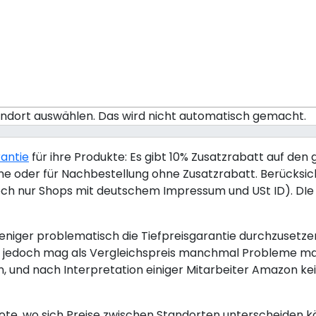
tandort auswählen. Das wird nicht automatisch gemacht.
rantie
für ihre Produkte: Es gibt 10% Zusatzrabatt auf den 
nline oder für Nachbestellung ohne Zusatzrabatt. Berücksi
ch nur Shops mit deutschem Impressum und USt ID). DIe T
iger problematisch die Tiefpreisgarantie durchzusetzen. 
zon jedoch mag als Vergleichspreis manchmal Probleme m
, und nach Interpretation einiger Mitarbeiter Amazon ke
te, wo sich Preise zwischen Standorten unterscheiden k