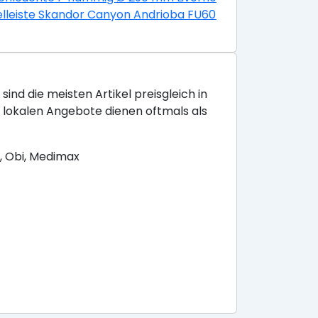
HxL 80x130 mm Sania nickel-matt
lleiste Skandor Canyon Andrioba FU60L 19x58x2400 mm
sind die meisten Artikel preisgleich in
e lokalen Angebote dienen oftmals als
, Obi, Medimax