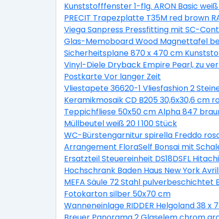
Kunststofffenster 1-flg. ARON Basic wei
PRECIT Trapezplatte T35M red brown RA
Viega Sanpress Pressfitting mit SC-Co
Glas-Memoboard Wood Magnettafel bes
Sicherheitsplane 870 x 470 cm Kunststo
Vinyl-Diele Dryback Empire Pearl, zu ve
Postkarte Vor langer Zeit
Vliestapete 36620-1 Vliesfashion 2 Stein
Keramikmosaik CD B205 30,6x30,6 cm r
Teppichfliese 50x50 cm Alpha 847 brau
Müllbeutel weiß 20 l 100 Stück
WC-Bürstengarnitur spirella Freddo ros
Arrangement FloraSelf Bonsai mit Scha
Ersatzteil Steuereinheit DS18DSFL Hitach
Hochschrank Baden Haus New York Avril 
MEFA Säule 72 Stahl pulverbeschichtet
Fotokarton silber 50x70 cm
Wanneneinlage RIDDER Helgoland 38 x 7
Breuer Panorama 2 Glaselem chrom gr