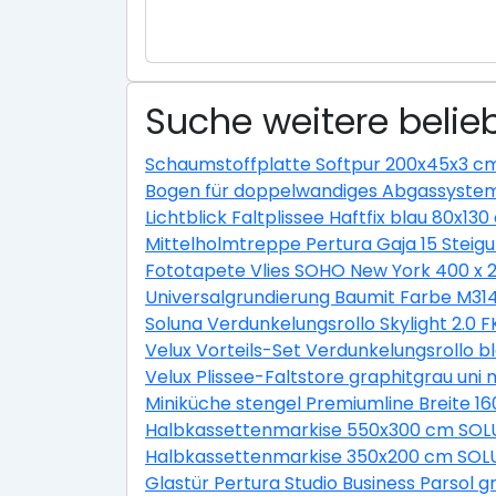
Suche weitere belieb
Schaumstoffplatte Softpur 200x45x3 c
Bogen für doppelwandiges Abgassystem
Lichtblick Faltplissee Haftfix blau 80x13
Mittelholmtreppe Pertura Gaja 15 Ste
Fototapete Vlies SOHO New York 400 x 
Universalgrundierung Baumit Farbe M31
Soluna Verdunkelungsrollo Skylight 2.0 
Velux Vorteils-Set Verdunkelungsrollo b
Velux Plissee-Faltstore graphitgrau un
Miniküche stengel Premiumline Breite 1
Halbkassettenmarkise 550x300 cm SOLU
Halbkassettenmarkise 350x200 cm SOLU
Glastür Pertura Studio Business Parsol