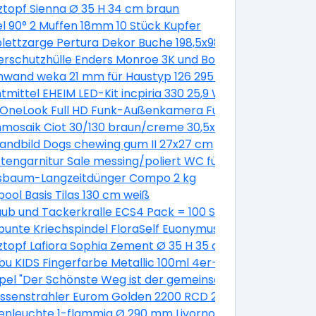
oak 1050x650 mm DIN Rechts
ztopf Sienna Ø 35 H 34 cm braun
ationsbeschichtung 6100 x 1138 x 0,5 mm
l 90° 2 Muffen 18mm 10 Stück Kupfer
0 mm galv.verzinkt, 200 Stück
ettzarge Pertura Dekor Buche 198,5x98,5x16,0 cm Links
rschutzhülle Enders Monroe 3K und Boston 3K
nwand weka 21 mm für Haustyp 126 295 cm natur
,5 L (6 Stk.)
tmittel EHEIM LED-Kit incpiria 330 25,9 W
 OneLook Full HD Funk-Außenkamera Funk Nachtsicht P
mosaik Ciot 30/130 braun/creme 30,5x30,5 cm
andbild Dogs chewing gum II 27x27 cm
tengarnitur Sale messing/poliert WC für Bad + WC Türen
sbaum-Langzeitdünger Compo 2 kg
ahl
pool Basis Tilas 130 cm weiß
x 72 cm grau
ub und Tackerkralle ECS4 Pack = 100 Stück
unte Kriechspindel FloraSelf Euonymus fortunei 'Emerald 
Pinie grey
ztopf Lafiora Sophia Zement Ø 35 H 35 cm grau
 Boys' Ø 12 cm Topf
u KIDS Fingerfarbe Metallic 100ml 4er-Set
el "Der Schönste Weg ist der gemeinsame"
aluminiert silber
assenstrahler Eurom Golden 2200 RCD 2200W
t 1,0 - 5,0 Nm
nleuchte 1-flammig Ø 290 mm Livorno weiß/titanium