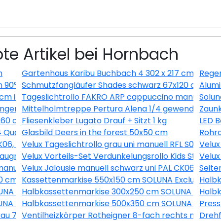
te Artikel bei Hornbach
m
Gartenhaus Karibu Buchbach 4 302 x 217 cm terra
Regen
 90° FU DN130
Schmutzfangläufer Shades schwarz 67x120 cm
Alumi
0 cm inkl. Saugnäpfe
Tageslichtrollo FAKRO ARP cappuccino manuell 94x
Solun
igungen Weiß/Buche-Taubengrau
Mittelholmtreppe Pertura Alena 1/4 gewendelt mit 
Zaunk
260 cm
Fliesenkleber Lugato Drauf + Sitzt 1 kg
LED B
4 Quarzgrund 15 kg
Glasbild Deers in the forest 50x50 cm
Rohrc
FK06, weiß, 49x99 cm
Velux Tageslichtrollo grau uni manuell RFL S04 4161S
Velux
laugrau uni und Faltstore Plissee weiß manuell DFD M04 
Velux Vorteils-Set Verdunkelungsrollo Kids Straßen
Velux
i manuell FHL MK08 1274SWL
Velux Jalousie manuell schwarz uni PAL CK06 7062S
Seite
60 cm MPGS160 KS Induktion Becken rechts
Kassettenmarkise 550x150 cm SOLUNA Exclusiv mit M
Halb
NA ohne Motor Dessin A131
Halbkassettenmarkise 300x250 cm SOLUNA ohne M
Halb
NA mit Motor Dessin 7838
Halbkassettenmarkise 500x350 cm SOLUNA Comfort 
Press
 grau 709x2097x8 mm DIN Links/Rechts
Ventilheizkörper Rotheigner 8-fach rechts mit La
Drehf