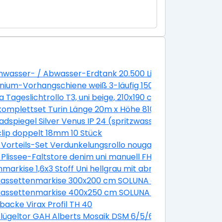
grau
wasser- / Abwasser-Erdtank 20.500 Liter GVT 20.5
nium-Vorhangschiene weiß 3-läufig 150 cm
118 cm (08)
a Tageslichtrollo T3, uni beige, 210x190 cm
Einzelstabgeländer 14 Steigungen/ 13 Stufen 85 cm Buch
omplettset Turin Länge 20m x Höhe 810 mm inkl. Pfosten
adspiegel Silver Venus IP 24 (spritzwassergeschützt)
lip doppelt 18mm 10 Stück
 Vorteils-Set Verdunkelungsrollo nougat uni und Faltsto
4581SWL
 plus Faltstore Plissee weiß DFD M10 4655S
 Plissee-Faltstore denim uni manuell FHL UK04 1286SWL
nmarkise 1,6x3 Stoff Uni hellgrau mit abnehmbarem Pfos
otor Dessin 8430 Gestell silber
kassettenmarkise 300x200 cm SOLUNA ohne Motor Dessi
otor Dessin 320477
kassettenmarkise 400x250 cm SOLUNA ohne Motor Dessi
mit Motor Dessin Trend U190 inkl. Sonnen und Windwäc
backe Virax Profil TH 40
schen Typ E 500x1100 mm RAL geprüft
lügeltor GAH Alberts Mosaik DSM 6/5/6 inkl. Handsender