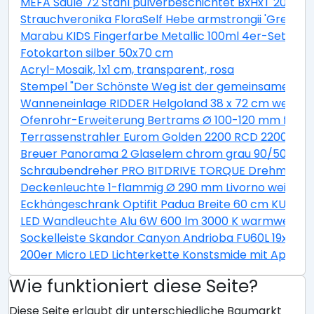
MEFA Säule 72 Stahl pulverbeschichtet BxHxT 205/1
Strauchveronika FloraSelf Hebe armstrongii 'Green B
Marabu KIDS Fingerfarbe Metallic 100ml 4er-Set
Fotokarton silber 50x70 cm
Acryl-Mosaik, 1x1 cm, transparent, rosa
Stempel "Der Schönste Weg ist der gemeinsame"
Wanneneinlage RIDDER Helgoland 38 x 72 cm weiß bl
Ofenrohr-Erweiterung Bertrams Ø 100-120 mm feueral
Terrassenstrahler Eurom Golden 2200 RCD 2200W
Breuer Panorama 2 Glaselem chrom grau 90/50 cm
Schraubendreher PRO BITDRIVE TORQUE Drehmoment
Deckenleuchte 1-flammig Ø 290 mm Livorno weiß/ti
Eckhängeschrank Optifit Padua Breite 60 cm KUPD O
LED Wandleuchte Alu 6W 600 lm 3000 K warmweiß Hx
Sockelleiste Skandor Canyon Andrioba FU60L 19x58
200er Micro LED Lichterkette Konstsmide mit App be
Wie funktioniert diese Seite?
Diese Seite erlaubt dir unterschiedliche Baumarkt