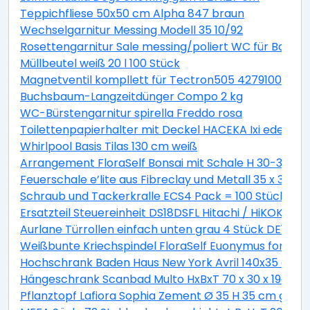
Teppichfliese 50x50 cm Alpha 847 braun
Wechselgarnitur Messing Modell 35 10/92
Rosettengarnitur Sale messing/poliert WC für Bad +
Müllbeutel weiß 20 l 100 Stück
Magnetventil kompllett für Tectron505 42791000
Buchsbaum-Langzeitdünger Compo 2 kg
WC-Bürstengarnitur spirella Freddo rosa
Toilettenpapierhalter mit Deckel HACEKA Ixi edelstah
Whirlpool Basis Tilas 130 cm weiß
Arrangement FloraSelf Bonsai mit Schale H 30-38 c
Feuerschale e’lite aus Fibreclay und Metall 35 x 35 x 
Schraub und Tackerkralle ECS4 Pack = 100 Stück
Ersatzteil Steuereinheit DS18DSFL Hitachi / HiKOKI 33
Aurlane Türrollen einfach unten grau 4 Stück DE142
Weißbunte Kriechspindel FloraSelf Euonymus fortunei 
Hochschrank Baden Haus New York Avril 140x35 cm ge
Hängeschrank Scanbad Multo HxBxT 70 x 30 x 19cm Pi
Pflanztopf Lafiora Sophia Zement Ø 35 H 35 cm grau