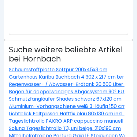
Suche weitere beliebte Artikel
bei Hornbach
Schaumstoffplatte Softpur 200x45x3 cm
Gartenhaus Karibu Buchbach 4 302 x 217 cm terragr
Regenwasser- / Abwasser-Erdtank 20.500 Liter GVT 
Bogen für doppelwandiges Abgassystem 90° FU DN13
Schmutzfangläufer Shades schwarz 67x120 cm
Aluminium-Vorhangschiene weiß 3-läufig 150 cm
Lichtblick Faltplissee Haftfix blau 80x130 cm inkl. Sau
Tageslichtrollo FAKRO ARP cappuccino manuell 94x1
Soluna Tageslichtrollo T3, uni beige, 210x190 cm
Mittelholmtreppe Pertura Gaja 15 Steigungen Weiß