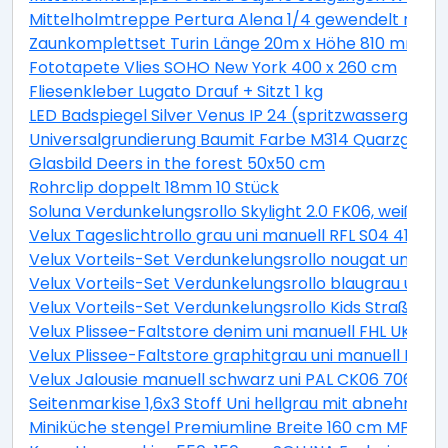
Mittelholmtreppe Pertura Alena 1/4 gewendelt mit Ei
Zaunkomplettset Turin Länge 20m x Höhe 810 mm inkl.
Fototapete Vlies SOHO New York 400 x 260 cm
Fliesenkleber Lugato Drauf + Sitzt 1 kg
LED Badspiegel Silver Venus IP 24 (spritzwassergesch
Universalgrundierung Baumit Farbe M314 Quarzgrund 
Glasbild Deers in the forest 50x50 cm
Rohrclip doppelt 18mm 10 Stück
Soluna Verdunkelungsrollo Skylight 2.0 FK06, weiß, 4
Velux Tageslichtrollo grau uni manuell RFL S04 4161S
Velux Vorteils-Set Verdunkelungsrollo nougat uni un
Velux Vorteils-Set Verdunkelungsrollo blaugrau uni 
Velux Vorteils-Set Verdunkelungsrollo Kids Straßen p
Velux Plissee-Faltstore denim uni manuell FHL UK04 
Velux Plissee-Faltstore graphitgrau uni manuell FHL
Velux Jalousie manuell schwarz uni PAL CK06 7062S
Seitenmarkise 1,6x3 Stoff Uni hellgrau mit abnehmba
Miniküche stengel Premiumline Breite 160 cm MPGS16