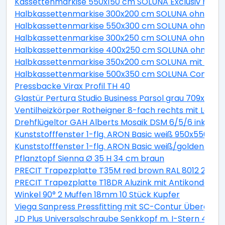
Kassettenmarkise 550x150 cm SOLUNA Exclusiv mit Mo
Halbkassettenmarkise 300x200 cm SOLUNA ohne Mot
Halbkassettenmarkise 550x300 cm SOLUNA ohne Moto
Halbkassettenmarkise 300x250 cm SOLUNA ohne Mot
Halbkassettenmarkise 400x250 cm SOLUNA ohne Mot
Halbkassettenmarkise 350x200 cm SOLUNA mit Moto
Halbkassettenmarkise 500x350 cm SOLUNA Comfort m
Pressbacke Virax Profil TH 40
Glastür Pertura Studio Business Parsol grau 709x209
Ventilheizkörper Rotheigner 8-fach rechts mit Lasc
Drehflügeltor GAH Alberts Mosaik DSM 6/5/6 inkl. H
Kunststofffenster 1-flg. ARON Basic weiß 950x550 mm
Kunststofffenster 1-flg. ARON Basic weiß/golden oa
Pflanztopf Sienna Ø 35 H 34 cm braun
PRECIT Trapezplatte T35M red brown RAL 8012 2300 x
PRECIT Trapezplatte T18DR Aluzink mit Antikondensat
Winkel 90° 2 Muffen 18mm 10 Stück Kupfer
Viega Sanpress Pressfitting mit SC-Contur Übergan
JD Plus Universalschraube Senkkopf m. I-Stern 4x70 