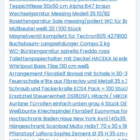
Teppichfliese 50x50 cm Alpha 847 braun
Wechselgarnitur Messing Modell 35 10/92
Rosettengarnitur Sale messing/poliert WC für Bad +
Müllbeutel weiß 20 l 100 Stück
Magnetventil kompllett für Tectron505 42791000
Buchsbaum-Langzeitdünger Compo 2 kg
WC-Bürstengarnitur spirella Freddo rosa
Toilettenpapierhalter mit Deckel HACEKA Ixi edelstah
Whirlpool Basis Tilas 130 cm weiß
Arrangement FloraSelf Bonsai mit Schale H 30-38 c
Feuerschale e’lite aus Fibreclay und Metall 35 x 35 x 
Schraub und Tackerkralle ECS4 Pack = 100 Stück
Ersatzteil Steuereinheit DS18DSFL Hitachi / HiKOKI 33
Aurlane Türrollen einfach unten grau 4 Stück DE142
Weißbunte Kriechspindel FloraSelf Euonymus fortunei 
Hochschrank Baden Haus New York Avril 140x35 cm ge
Hängeschrank Scanbad Multo HxBxT 70 x 30 x 19cm Pi
Pflanztopf Lafiora Sophia Zement Ø 35 H 35 cm grau