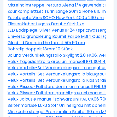
Mittelholmtreppe Pertura Alena 1/4 gewendelt mit Ei
Zaunkomplettset Turin Länge 20m x Höhe 810 mm inkl.
Fototapete Vlies SOHO New York 400 x 260 cm
Fliesenkleber Lugato Drauf + Sitzt 1 kg
LED Badspiegel Silver Venus IP 24 (spritzwassergesch
Universalgrundierung Baumit Farbe M314 Quarzgrund 
Glasbild Deers in the forest 50x50 cm
Rohrclip doppelt 18mm 10 Stück
Soluna Verdunkelungsrollo Skylight 2.0 FK06, weiß, 4
Velux Tageslichtrollo grau uni manuell RFL S04 4161S
Velux Vorteils-Set Verdunkelungsrollo nougat uni un
Velux Vorteils-Set Verdunkelungsrollo blaugrau uni 
Velux Vorteils-Set Verdunkelungsrollo Kids Straßen p
Velux Plissee-Faltstore denim uni manuell FHL UK04 
Velux Plissee-Faltstore graphitgrau uni manuell FHL
Velux Jalousie manuell schwarz uni PAL CK06 7062S
Seitenmarkise 1,6x3 Stoff Uni hellgrau mit abnehmba
Miniküche stengel Premiumline Breite 160 cm MPGS16