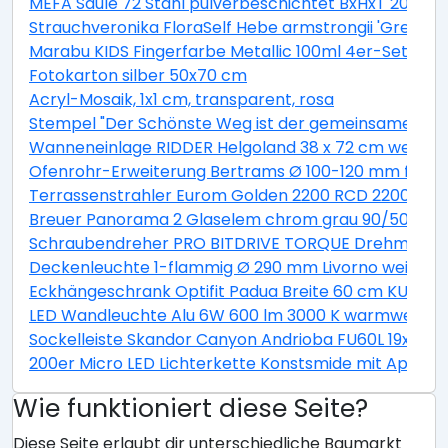
MEFA Säule 72 Stahl pulverbeschichtet BxHxT 205/1
Strauchveronika FloraSelf Hebe armstrongii 'Green B
Marabu KIDS Fingerfarbe Metallic 100ml 4er-Set
Fotokarton silber 50x70 cm
Acryl-Mosaik, 1x1 cm, transparent, rosa
Stempel "Der Schönste Weg ist der gemeinsame"
Wanneneinlage RIDDER Helgoland 38 x 72 cm weiß bl
Ofenrohr-Erweiterung Bertrams Ø 100-120 mm feueral
Terrassenstrahler Eurom Golden 2200 RCD 2200W
Breuer Panorama 2 Glaselem chrom grau 90/50 cm
Schraubendreher PRO BITDRIVE TORQUE Drehmoment
Deckenleuchte 1-flammig Ø 290 mm Livorno weiß/ti
Eckhängeschrank Optifit Padua Breite 60 cm KUPD O
LED Wandleuchte Alu 6W 600 lm 3000 K warmweiß Hx
Sockelleiste Skandor Canyon Andrioba FU60L 19x58
200er Micro LED Lichterkette Konstsmide mit App be
Wie funktioniert diese Seite?
Diese Seite erlaubt dir unterschiedliche Baumarkt