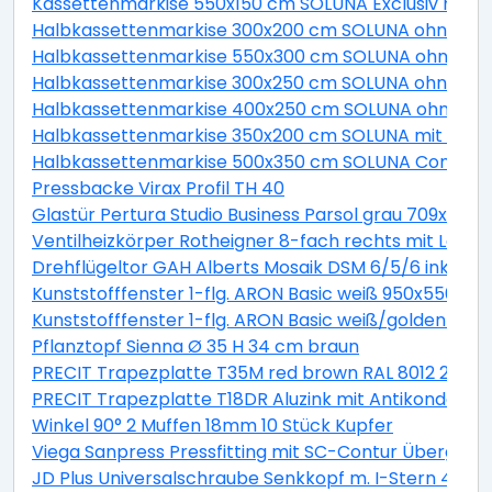
Kassettenmarkise 550x150 cm SOLUNA Exclusiv mit Mo
Halbkassettenmarkise 300x200 cm SOLUNA ohne Mot
Halbkassettenmarkise 550x300 cm SOLUNA ohne Moto
Halbkassettenmarkise 300x250 cm SOLUNA ohne Mot
Halbkassettenmarkise 400x250 cm SOLUNA ohne Mot
Halbkassettenmarkise 350x200 cm SOLUNA mit Moto
Halbkassettenmarkise 500x350 cm SOLUNA Comfort m
Pressbacke Virax Profil TH 40
Glastür Pertura Studio Business Parsol grau 709x209
Ventilheizkörper Rotheigner 8-fach rechts mit Lasc
Drehflügeltor GAH Alberts Mosaik DSM 6/5/6 inkl. H
Kunststofffenster 1-flg. ARON Basic weiß 950x550 mm
Kunststofffenster 1-flg. ARON Basic weiß/golden oa
Pflanztopf Sienna Ø 35 H 34 cm braun
PRECIT Trapezplatte T35M red brown RAL 8012 2300 x
PRECIT Trapezplatte T18DR Aluzink mit Antikondensat
Winkel 90° 2 Muffen 18mm 10 Stück Kupfer
Viega Sanpress Pressfitting mit SC-Contur Übergan
JD Plus Universalschraube Senkkopf m. I-Stern 4x70 