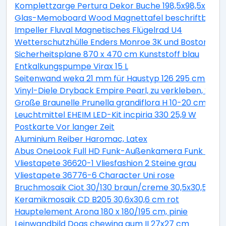
Komplettzarge Pertura Dekor Buche 198,5x98,5x16,0 
Glas-Memoboard Wood Magnettafel beschriftbar we
Impeller Fluval Magnetisches Flügelrad U4
Wetterschutzhülle Enders Monroe 3K und Boston 3K
Sicherheitsplane 870 x 470 cm Kunststoff blau
Entkalkungspumpe Virax 15 L
Seitenwand weka 21 mm für Haustyp 126 295 cm natu
Vinyl-Diele Dryback Empire Pearl, zu verkleben, 23x1
Große Braunelle Prunella grandiflora H 10-20 cm Co 0,
Leuchtmittel EHEIM LED-Kit incpiria 330 25,9 W
Postkarte Vor langer Zeit
Aluminium Reiber Haromac, Latex
Abus OneLook Full HD Funk-Außenkamera Funk Nach
Vliestapete 36620-1 Vliesfashion 2 Steine grau
Vliestapete 36776-6 Character Uni rose
Bruchmosaik Ciot 30/130 braun/creme 30,5x30,5 cm
Keramikmosaik CD B205 30,6x30,6 cm rot
Hauptelement Arona 180 x 180/195 cm, pinie
Leinwandbild Dogs chewing gum II 27x27 cm