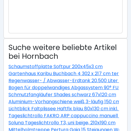
Suche weitere beliebte Artikel
bei Hornbach
Schaumstoffplatte Softpur 200x45x3 cm
Gartenhaus Karibu Buchbach 4 302 x 217 cm terragr
Regenwasser- / Abwasser-Erdtank 20.500 Liter GVT 
Bogen für doppelwandiges Abgassystem 90° FU DN13
Schmutzfangläufer Shades schwarz 67x120 cm
Aluminium-Vorhangschiene weiß 3-läufig 150 cm
Lichtblick Faltplissee Haftfix blau 80x130 cm inkl. Sau
Tageslichtrollo FAKRO ARP cappuccino manuell 94x1
Soluna Tageslichtrollo T3, uni beige, 210x190 cm
Mittelholmtreppe Pertura Gaja 15 Steigungen Weiß