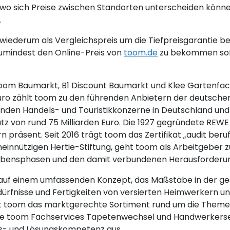
wo sich Preise zwischen Standorten unterscheiden könne
.
iederum als Vergleichspreis um die Tiefpreisgarantie be
umindest den Online-Preis von
toom.de
zu bekommen sofe
(toom Baumarkt, B1 Discount Baumarkt und Klee Gartenfac
 Euro zählt toom zu den führenden Anbietern der deuts
nden Handels- und Touristikkonzerne in Deutschland und 
on rund 75 Milliarden Euro. Die 1927 gegründete REWE G
 präsent. Seit 2016 trägt toom das Zertifikat „audit beruf
emeinnützigen Hertie-Stiftung, geht toom als Arbeitgeber
n Lebensphasen und den damit verbundenen Herausforderu
 auf einem umfassenden Konzept, das Maßstäbe in der ge
 Bedürfnisse und Fertigkeiten von versierten Heimwerkern
et toom das marktgerechte Sortiment rund um die Them
ie toom Fachservices Tapetenwechsel und Handwerkerserv
gs- und Lösungskompetenz aus.