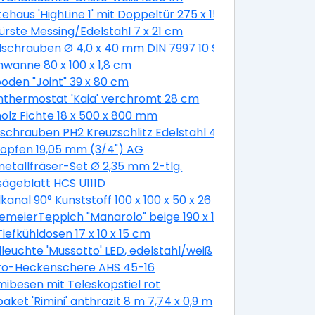
ehaus 'HighLine 1' mit Doppeltür 275 x 155 cm Quarzgrau 
bürste Messing/Edelstahl 7 x 21 cm
schrauben Ø 4,0 x 40 mm DIN 7997 10 Stück
wanne 80 x 100 x 1,8 cm
oden "Joint" 39 x 80 cm
thermostat 'Kaia' verchromt 28 cm
olz Fichte 18 x 500 x 800 mm
schrauben PH2 Kreuzschlitz Edelstahl 4,8 x 19 mm 50 Stü
opfen 19,05 mm (3/4") AG
etallfräser-Set Ø 2,35 mm 2-tlg.
sägeblatt HCS U111D
 cm
kanal 90° Kunststoff 100 x 100 x 50 x 26 mm
emeierTeppich "Manarolo" beige 190 x 130 cm
Tiefkühldosen 17 x 10 x 15 cm
euchte 'Mussotto' LED, edelstahl/weiß
tro-Heckenschere AHS 45-16
besen mit Teleskopstiel rot
aket 'Rimini' anthrazit 8 m 7,74 x 0,9 m