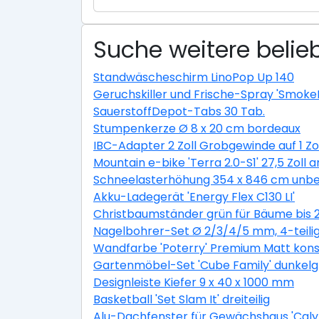
Suche weitere belieb
Standwäscheschirm LinoPop Up 140
Geruchskiller und Frische-Spray 'Smoke
SauerstoffDepot-Tabs 30 Tab.
Stumpenkerze Ø 8 x 20 cm bordeaux
IBC-Adapter 2 Zoll Grobgewinde auf 1 Zo
Mountain e-bike 'Terra 2.0-S1' 27,5 Zoll a
Schneelasterhöhung 354 x 846 cm unbe
Akku-Ladegerät 'Energy Flex C130 LI'
Christbaumständer grün für Bäume bis 
Nagelbohrer-Set Ø 2/3/4/5 mm, 4-teili
Wandfarbe 'Poterry' Premium Matt konser
Gartenmöbel-Set 'Cube Family' dunkelgra
Designleiste Kiefer 9 x 40 x 1000 mm
Basketball 'Set Slam It' dreiteilig
Alu-Dachfenster für Gewächshaus 'Calyp