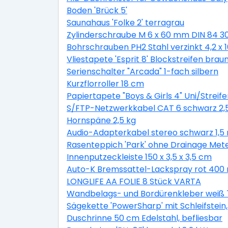
Boden 'Brück 5'
Saunahaus 'Folke 2' terragrau
Zylinderschraube M 6 x 60 mm DIN 84 3
Bohrschrauben PH2 Stahl verzinkt 4,2 x
Vliestapete 'Esprit 8' Blockstreifen braun
Serienschalter "Arcada" 1-fach silbern
Kurzflorroller 18 cm
Papiertapete "Boys & Girls 4" Uni/Streife
S/FTP-Netzwerkkabel CAT 6 schwarz 2,
Hornspäne 2,5 kg
Audio-Adapterkabel stereo schwarz 1,5
Rasenteppich 'Park' ohne Drainage Met
Innenputzeckleiste 150 x 3,5 x 3,5 cm
Auto-K Bremssattel-Lackspray rot 400 
LONGLIFE AA FOLIE 8 Stück VARTA
Wandbelags- und Bordürenkleber weiß 
Sägekette 'PowerSharp' mit Schleifstein, 
Duschrinne 50 cm Edelstahl, befliesbar