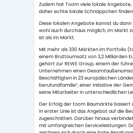
Zudem hat Toom viele lokale Angebote, 
daher echte lokale Schnäppchen finden
Diese lokalen Angebote kannst du dann w
wohl auch durchaus möglich, im Markt z
ist als im Markt.
Mit mehr als 330 Märkten im Portfolio 
einem Bruttoumsatz von 3,2 Milliarden
gehört zur REWE Group, einem der führe
Unternehmen einen Gesamtaußenumsatz v
Beschäftigten in 23 europäischen Ländern
berufundfamilie“, einer Initiative der G
seine Mitarbeiter in unterschiedliche
Der Erfolg der toom Baumärkte basiert
In erster Linie ist das Angebot auf die
zugeschnitten. Darüber hinaus verbind
mit umfangreichen Serviceleistungen. D
zeichnen sich durch eine hohe Beratun