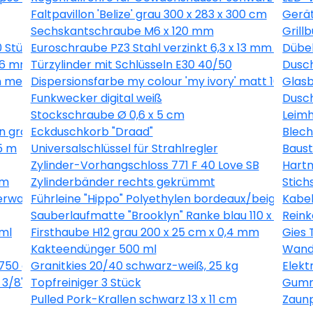
Faltpavillon 'Belize' grau 300 x 283 x 300 cm
Gerät
Sechskantschraube M6 x 120 mm
Grill
0 Stück
Euroschraube PZ3 Stahl verzinkt 6,3 x 13 mm 1 Stück
Dübel
 16 mm 40 Stück
Türzylinder mit Schlüsseln E30 40/50
Dusch
 metallic 10,05 x 0,53 m
Dispersionsfarbe my colour 'my ivory' matt 10 l
Glasb
Funkwecker digital weiß
Dusch
Stockschraube Ø 0,6 x 5 cm
Leimh
n grau 10,05 x 0,53 m
Eckduschkorb "Draad"
Blech
5 m
Universalschlüssel für Strahlregler
Baust
Zylinder-Vorhangschloss 771 F 40 Love SB
Hartm
 m
Zylinderbänder rechts gekrümmt
Stich
erware grau, Breite 400 cm
Führleine "Hippo" Polyethylen bordeaux/beige 200
Kabel
Sauberlaufmatte "Brooklyn" Ranke blau 110 x 66 cm
Reink
ml
Firsthaube H12 grau 200 x 25 cm x 0,4 mm
Gies 
Kakteendünger 500 ml
Wandl
750 g
Granitkies 20/40 schwarz-weiß, 25 kg
Elek
3/8", 1,3 mm, 56 Glieder
Topfreiniger 3 Stück
Gummi
Pulled Pork-Krallen schwarz 13 x 11 cm
Zaunp