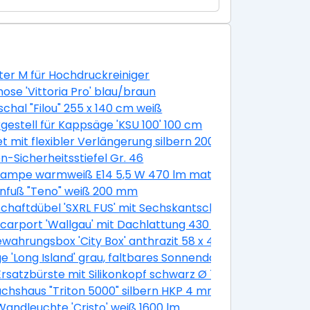
er M für Hochdruckreiniger
ose 'Vittoria Pro' blau/braun
chal "Filou" 255 x 140 cm weiß
gestell für Kappsäge 'KSU 100' 100 cm
 100 cm
et mit flexibler Verlängerung silbern 200 mm 11-teilig
n-Sicherheitsstiefel Gr. 46
m 30 Stück
ampe warmweiß E14 5,5 W 470 lm matt, 3 Stück
nfuß "Teno" weiß 200 mm
chaftdübel 'SXRL FUS' mit Sechskantschraube, Ø 10 x 60 
400 cm
lcarport 'Wallgau' mit Dachlattung 430 x 500 cm nussba
wahrungsbox 'City Box' anthrazit 58 x 44 x 55 cm
e 'Long Island' grau, faltbares Sonnendach
satzbürste mit Silikonkopf schwarz Ø 7,5 cm
hshaus "Triton 5000" silbern HKP 4 mm
k
andleuchte 'Cristo' weiß 1600 lm