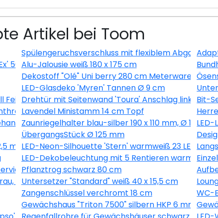
te Artikel bei Toom
Spülengeruchsverschluss mit flexiblem Abgang
Adapt
Ex' 500 ml
Alu-Jalousie weiß 180 x 175 cm
Bundh
Dekostoff "Olé" Uni berry 280 cm Meterware
Ösens
LED-Glasdeko 'Myren' Tannen Ø 9 cm
Unter
ll Feingewinde
Drehtür mit Seitenwand 'Toura' Anschlag links 100 x
Bit-S
nthrazit
Lavendel Ministamm 14 cm Topf
Herre
handelt 6 Stück
Zaunriegelhalter blau-silber 190 x 110 mm, Ø 10,7 m
LED-L
ÜbergangsStück Ø 125 mm
Desig
2,5 m
LED-Neon-Silhouette 'Stern' warmweiß 23 LEDs
Langs
g
LED-Dekobeleuchtung mit 5 Rentieren warmweiß 
Einze
vierungsmittelfrei 2,5 l
Pflanztrog schwarz 80 cm
Aufbe
u, 9-teilig
Untersetzer "Standard" weiß 40 x 15,5 cm
Loung
Zangenschlüssel verchromt 18 cm
WC-Er
Gewächshaus "Triton 7500" silbern HKP 6 mm
Gewäc
so' grün 60,2 x 73,6 cm
Regenfallrohre für Gewächshäuser schwarz 2 Stüc
LED-W