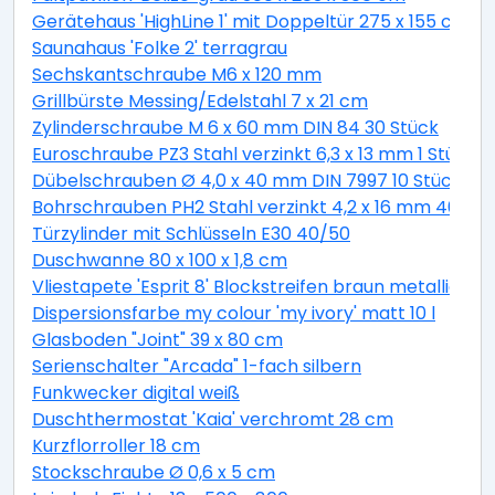
Gerätehaus 'HighLine 1' mit Doppeltür 275 x 155 cm Q
Saunahaus 'Folke 2' terragrau
Sechskantschraube M6 x 120 mm
Grillbürste Messing/Edelstahl 7 x 21 cm
Zylinderschraube M 6 x 60 mm DIN 84 30 Stück
Euroschraube PZ3 Stahl verzinkt 6,3 x 13 mm 1 Stück
Dübelschrauben Ø 4,0 x 40 mm DIN 7997 10 Stück
Bohrschrauben PH2 Stahl verzinkt 4,2 x 16 mm 40 Stü
Türzylinder mit Schlüsseln E30 40/50
Duschwanne 80 x 100 x 1,8 cm
Vliestapete 'Esprit 8' Blockstreifen braun metallic 10,
Dispersionsfarbe my colour 'my ivory' matt 10 l
Glasboden "Joint" 39 x 80 cm
Serienschalter "Arcada" 1-fach silbern
Funkwecker digital weiß
Duschthermostat 'Kaia' verchromt 28 cm
Kurzflorroller 18 cm
Stockschraube Ø 0,6 x 5 cm