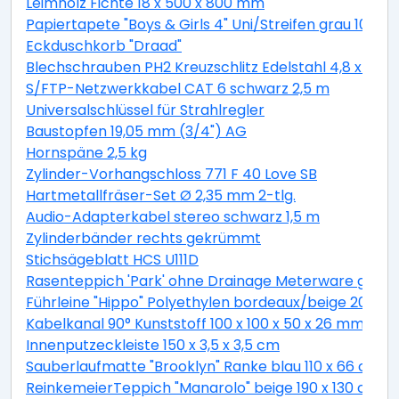
Leimholz Fichte 18 x 500 x 800 mm
Papiertapete "Boys & Girls 4" Uni/Streifen grau 10,05 
Eckduschkorb "Draad"
Blechschrauben PH2 Kreuzschlitz Edelstahl 4,8 x 19 
S/FTP-Netzwerkkabel CAT 6 schwarz 2,5 m
Universalschlüssel für Strahlregler
Baustopfen 19,05 mm (3/4") AG
Hornspäne 2,5 kg
Zylinder-Vorhangschloss 771 F 40 Love SB
Hartmetallfräser-Set Ø 2,35 mm 2-tlg.
Audio-Adapterkabel stereo schwarz 1,5 m
Zylinderbänder rechts gekrümmt
Stichsägeblatt HCS U111D
Rasenteppich 'Park' ohne Drainage Meterware grau, 
Führleine "Hippo" Polyethylen bordeaux/beige 200 c
Kabelkanal 90° Kunststoff 100 x 100 x 50 x 26 mm
Innenputzeckleiste 150 x 3,5 x 3,5 cm
Sauberlaufmatte "Brooklyn" Ranke blau 110 x 66 cm
ReinkemeierTeppich "Manarolo" beige 190 x 130 cm