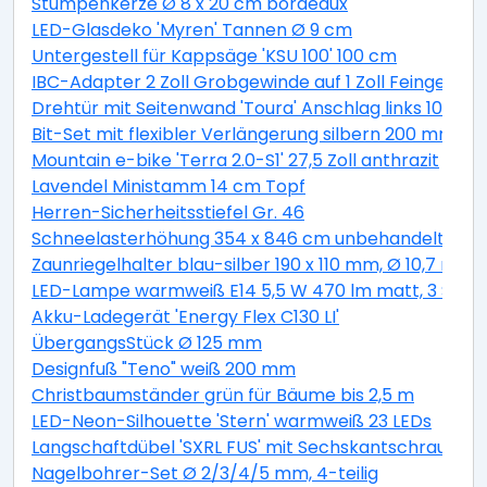
Stumpenkerze Ø 8 x 20 cm bordeaux
LED-Glasdeko 'Myren' Tannen Ø 9 cm
Untergestell für Kappsäge 'KSU 100' 100 cm
IBC-Adapter 2 Zoll Grobgewinde auf 1 Zoll Feingewind
Drehtür mit Seitenwand 'Toura' Anschlag links 100 x 
Bit-Set mit flexibler Verlängerung silbern 200 mm 11-t
Mountain e-bike 'Terra 2.0-S1' 27,5 Zoll anthrazit
Lavendel Ministamm 14 cm Topf
Herren-Sicherheitsstiefel Gr. 46
Schneelasterhöhung 354 x 846 cm unbehandelt 6 St
Zaunriegelhalter blau-silber 190 x 110 mm, Ø 10,7 mm 
LED-Lampe warmweiß E14 5,5 W 470 lm matt, 3 Stüc
Akku-Ladegerät 'Energy Flex C130 LI'
ÜbergangsStück Ø 125 mm
Designfuß "Teno" weiß 200 mm
Christbaumständer grün für Bäume bis 2,5 m
LED-Neon-Silhouette 'Stern' warmweiß 23 LEDs
Langschaftdübel 'SXRL FUS' mit Sechskantschraube, Ø
Nagelbohrer-Set Ø 2/3/4/5 mm, 4-teilig