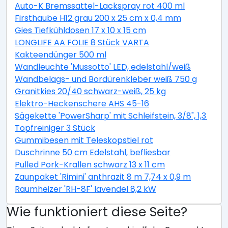
Auto-K Bremssattel-Lackspray rot 400 ml
Firsthaube H12 grau 200 x 25 cm x 0,4 mm
Gies Tiefkühldosen 17 x 10 x 15 cm
LONGLIFE AA FOLIE 8 Stück VARTA
Kakteendünger 500 ml
Wandleuchte 'Mussotto' LED, edelstahl/weiß
Wandbelags- und Bordürenkleber weiß 750 g
Granitkies 20/40 schwarz-weiß, 25 kg
Elektro-Heckenschere AHS 45-16
Sägekette 'PowerSharp' mit Schleifstein, 3/8", 1,3 mm,
Topfreiniger 3 Stück
Gummibesen mit Teleskopstiel rot
Duschrinne 50 cm Edelstahl, befliesbar
Pulled Pork-Krallen schwarz 13 x 11 cm
Zaunpaket 'Rimini' anthrazit 8 m 7,74 x 0,9 m
Raumheizer 'RH-8F' lavendel 8,2 kW
Wie funktioniert diese Seite?