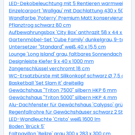
LED-Dekobeleuchtung mit 5 Rentieren warmweiß 4
Einzelcarport 'Wallgau' mit Dachlattung 430 x 500 
Wandfarbe 'Poterry' Premium Matt konservierungsmitt
Pflanztrog schwarz 80 cm
Aufbewahrungsbox 'City Box' anthrazit 58 x 44 x 55 
Gartenmöbel-Set 'Cube Family' dunkelgrau, 9-teilig
Untersetzer "Standard" weiß 40 x 15,5 cm
Lounge 'Long Island' grau, faltbares Sonnendach
Designleiste Kiefer 9 x 40 x 1000 mm
Zangenschlüssel verchromt 18 cm
WC-Ersatzbürste mit Silikonkopf schwarz Ø 7,5 cm
Basketball 'Set Slam It' dreiteilig
Gewächshaus "Triton 7500" silbern HKP 6 mm
Gewächshaus "Triton 5000" silbern HKP 4 mm
Alu-Dachfenster für Gewächshaus 'Calypso' grün 60,
Regenfallrohre für Gewächshäuser schwarz 2 Stück
LED-Wandleuchte 'Cristo' weiß 1600 lm
Boden 'Brück 5'
Faltpavillon 'Belize' grau 300 x 283 x 300 cm