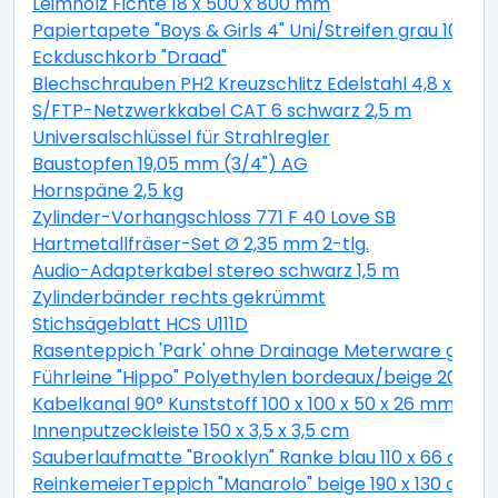
Leimholz Fichte 18 x 500 x 800 mm
Papiertapete "Boys & Girls 4" Uni/Streifen grau 10,05 
Eckduschkorb "Draad"
Blechschrauben PH2 Kreuzschlitz Edelstahl 4,8 x 19 
S/FTP-Netzwerkkabel CAT 6 schwarz 2,5 m
Universalschlüssel für Strahlregler
Baustopfen 19,05 mm (3/4") AG
Hornspäne 2,5 kg
Zylinder-Vorhangschloss 771 F 40 Love SB
Hartmetallfräser-Set Ø 2,35 mm 2-tlg.
Audio-Adapterkabel stereo schwarz 1,5 m
Zylinderbänder rechts gekrümmt
Stichsägeblatt HCS U111D
Rasenteppich 'Park' ohne Drainage Meterware grau, 
Führleine "Hippo" Polyethylen bordeaux/beige 200 c
Kabelkanal 90° Kunststoff 100 x 100 x 50 x 26 mm
Innenputzeckleiste 150 x 3,5 x 3,5 cm
Sauberlaufmatte "Brooklyn" Ranke blau 110 x 66 cm
ReinkemeierTeppich "Manarolo" beige 190 x 130 cm