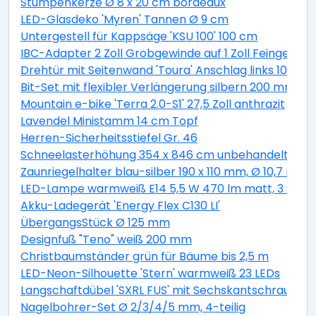
Stumpenkerze Ø 8 x 20 cm bordeaux
LED-Glasdeko 'Myren' Tannen Ø 9 cm
Untergestell für Kappsäge 'KSU 100' 100 cm
IBC-Adapter 2 Zoll Grobgewinde auf 1 Zoll Feingewind
Drehtür mit Seitenwand 'Toura' Anschlag links 100 x 
Bit-Set mit flexibler Verlängerung silbern 200 mm 11-t
Mountain e-bike 'Terra 2.0-S1' 27,5 Zoll anthrazit
Lavendel Ministamm 14 cm Topf
Herren-Sicherheitsstiefel Gr. 46
Schneelasterhöhung 354 x 846 cm unbehandelt 6 St
Zaunriegelhalter blau-silber 190 x 110 mm, Ø 10,7 mm 
LED-Lampe warmweiß E14 5,5 W 470 lm matt, 3 Stüc
Akku-Ladegerät 'Energy Flex C130 LI'
ÜbergangsStück Ø 125 mm
Designfuß "Teno" weiß 200 mm
Christbaumständer grün für Bäume bis 2,5 m
LED-Neon-Silhouette 'Stern' warmweiß 23 LEDs
Langschaftdübel 'SXRL FUS' mit Sechskantschraube, Ø
Nagelbohrer-Set Ø 2/3/4/5 mm, 4-teilig