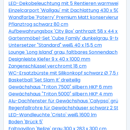
LED-Dekobeleuchtung mit 5 Rentieren warmweiß 4
Einzelcarport 'Wallgau' mit Dachlattung 430 x 500 
Wandfarbe 'Poterry' Premium Matt konservierungsmitt
Pflanztrog schwarz 80 cm
Aufbewahrungsbox 'City Box' anthrazit 58 x 44 x 55 
Gartenmöbel-Set 'Cube Family' dunkelgrau, 9-teilig
Untersetzer "Standard" weiß 40 x 15,5 cm
Lounge 'Long Island' grau, faltbares Sonnendach
Designleiste Kiefer 9 x 40 x 1000 mm
Zangenschlüssel verchromt 18 cm
WC-Ersatzbürste mit Silikonkopf schwarz Ø 7,5 cm
Basketball 'Set Slam It' dreiteilig
Gewächshaus "Triton 7500" silbern HKP 6 mm
Gewächshaus "Triton 5000" silbern HKP 4 mm
Alu-Dachfenster für Gewächshaus 'Calypso' grün 60,
Regenfallrohre für Gewächshäuser schwarz 2 Stück
LED-Wandleuchte 'Cristo' weiß 1600 lm
Boden 'Brück 5'
Faltpavillon 'Belize' grau 300 x 283 x 300 cm