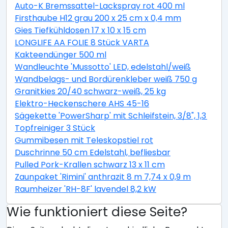
Auto-K Bremssattel-Lackspray rot 400 ml
Firsthaube H12 grau 200 x 25 cm x 0,4 mm
Gies Tiefkühldosen 17 x 10 x 15 cm
LONGLIFE AA FOLIE 8 Stück VARTA
Kakteendünger 500 ml
Wandleuchte 'Mussotto' LED, edelstahl/weiß
Wandbelags- und Bordürenkleber weiß 750 g
Granitkies 20/40 schwarz-weiß, 25 kg
Elektro-Heckenschere AHS 45-16
Sägekette 'PowerSharp' mit Schleifstein, 3/8", 1,3 mm,
Topfreiniger 3 Stück
Gummibesen mit Teleskopstiel rot
Duschrinne 50 cm Edelstahl, befliesbar
Pulled Pork-Krallen schwarz 13 x 11 cm
Zaunpaket 'Rimini' anthrazit 8 m 7,74 x 0,9 m
Raumheizer 'RH-8F' lavendel 8,2 kW
Wie funktioniert diese Seite?