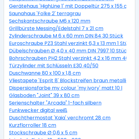
Gerätehaus 'HighLine 1' mit Doppeltür 275 x 155 cm Q
Saunahaus 'Folke 2' terragrau
Sechskantschraube M6 x 120 mm
Grillbürste Messing/Edelstahl 7 x 21 cm
Zylinderschraube M 6 x 60 mm DIN 84 30 Stück
Euroschraube PZ3 Stahl verzinkt 6,3 x 13 mm 1 Stück
Dübelschrauben Ø 4,0 x 40 mm DIN 7997 10 Stück
Bohrschrauben PH2 Stahl verzinkt 4,2 x 16 mm 40 Stü
Türzylinder mit Schlüsseln E30 40/50
Duschwanne 80 x 100 x 1,8 cm
Vliestapete 'Esprit 8' Blockstreifen braun metallic 10,
Dispersionsfarbe my colour 'my ivory' matt 10 l
Glasboden "Joint" 39 x 80 cm
Serienschalter "Arcada" 1-fach silbern
Funkwecker digital weiß
Duschthermostat 'Kaia' verchromt 28 cm
Kurzflorroller 18 cm
Stockschraube Ø 0,6 x 5 cm