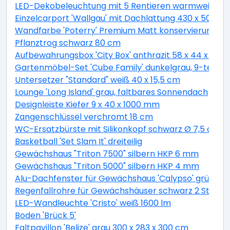
LED-Dekobeleuchtung mit 5 Rentieren warmweiß 4
Einzelcarport 'Wallgau' mit Dachlattung 430 x 500 
Wandfarbe 'Poterry' Premium Matt konservierungsmitt
Pflanztrog schwarz 80 cm
Aufbewahrungsbox 'City Box' anthrazit 58 x 44 x 55 
Gartenmöbel-Set 'Cube Family' dunkelgrau, 9-teilig
Untersetzer "Standard" weiß 40 x 15,5 cm
Lounge 'Long Island' grau, faltbares Sonnendach
Designleiste Kiefer 9 x 40 x 1000 mm
Zangenschlüssel verchromt 18 cm
WC-Ersatzbürste mit Silikonkopf schwarz Ø 7,5 cm
Basketball 'Set Slam It' dreiteilig
Gewächshaus "Triton 7500" silbern HKP 6 mm
Gewächshaus "Triton 5000" silbern HKP 4 mm
Alu-Dachfenster für Gewächshaus 'Calypso' grün 60,
Regenfallrohre für Gewächshäuser schwarz 2 Stück
LED-Wandleuchte 'Cristo' weiß 1600 lm
Boden 'Brück 5'
Faltpavillon 'Belize' grau 300 x 283 x 300 cm