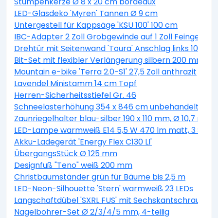
Stumpenkerze Ø 8 x 20 cm bordeaux
LED-Glasdeko 'Myren' Tannen Ø 9 cm
Untergestell für Kappsäge 'KSU 100' 100 cm
IBC-Adapter 2 Zoll Grobgewinde auf 1 Zoll Feingewind
Drehtür mit Seitenwand 'Toura' Anschlag links 100 x 
Bit-Set mit flexibler Verlängerung silbern 200 mm 11-t
Mountain e-bike 'Terra 2.0-S1' 27,5 Zoll anthrazit
Lavendel Ministamm 14 cm Topf
Herren-Sicherheitsstiefel Gr. 46
Schneelasterhöhung 354 x 846 cm unbehandelt 6 St
Zaunriegelhalter blau-silber 190 x 110 mm, Ø 10,7 mm 
LED-Lampe warmweiß E14 5,5 W 470 lm matt, 3 Stüc
Akku-Ladegerät 'Energy Flex C130 LI'
ÜbergangsStück Ø 125 mm
Designfuß "Teno" weiß 200 mm
Christbaumständer grün für Bäume bis 2,5 m
LED-Neon-Silhouette 'Stern' warmweiß 23 LEDs
Langschaftdübel 'SXRL FUS' mit Sechskantschraube, Ø
Nagelbohrer-Set Ø 2/3/4/5 mm, 4-teilig