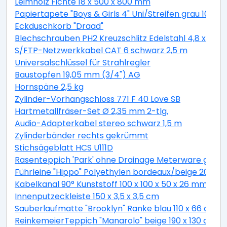
Leimholz Fichte 18 x 500 x 800 mm
Papiertapete "Boys & Girls 4" Uni/Streifen grau 10,05 
Eckduschkorb "Draad"
Blechschrauben PH2 Kreuzschlitz Edelstahl 4,8 x 19 
S/FTP-Netzwerkkabel CAT 6 schwarz 2,5 m
Universalschlüssel für Strahlregler
Baustopfen 19,05 mm (3/4") AG
Hornspäne 2,5 kg
Zylinder-Vorhangschloss 771 F 40 Love SB
Hartmetallfräser-Set Ø 2,35 mm 2-tlg.
Audio-Adapterkabel stereo schwarz 1,5 m
Zylinderbänder rechts gekrümmt
Stichsägeblatt HCS U111D
Rasenteppich 'Park' ohne Drainage Meterware grau, 
Führleine "Hippo" Polyethylen bordeaux/beige 200 c
Kabelkanal 90° Kunststoff 100 x 100 x 50 x 26 mm
Innenputzeckleiste 150 x 3,5 x 3,5 cm
Sauberlaufmatte "Brooklyn" Ranke blau 110 x 66 cm
ReinkemeierTeppich "Manarolo" beige 190 x 130 cm