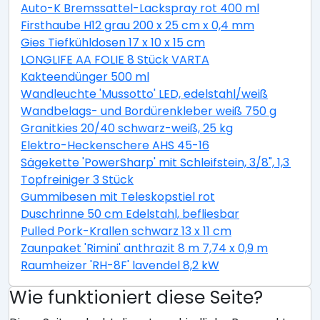
Auto-K Bremssattel-Lackspray rot 400 ml
Firsthaube H12 grau 200 x 25 cm x 0,4 mm
Gies Tiefkühldosen 17 x 10 x 15 cm
LONGLIFE AA FOLIE 8 Stück VARTA
Kakteendünger 500 ml
Wandleuchte 'Mussotto' LED, edelstahl/weiß
Wandbelags- und Bordürenkleber weiß 750 g
Granitkies 20/40 schwarz-weiß, 25 kg
Elektro-Heckenschere AHS 45-16
Sägekette 'PowerSharp' mit Schleifstein, 3/8", 1,3 mm,
Topfreiniger 3 Stück
Gummibesen mit Teleskopstiel rot
Duschrinne 50 cm Edelstahl, befliesbar
Pulled Pork-Krallen schwarz 13 x 11 cm
Zaunpaket 'Rimini' anthrazit 8 m 7,74 x 0,9 m
Raumheizer 'RH-8F' lavendel 8,2 kW
Wie funktioniert diese Seite?