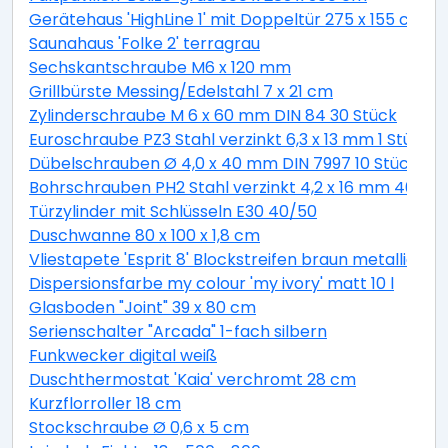
Gerätehaus 'HighLine 1' mit Doppeltür 275 x 155 cm Q
Saunahaus 'Folke 2' terragrau
Sechskantschraube M6 x 120 mm
Grillbürste Messing/Edelstahl 7 x 21 cm
Zylinderschraube M 6 x 60 mm DIN 84 30 Stück
Euroschraube PZ3 Stahl verzinkt 6,3 x 13 mm 1 Stück
Dübelschrauben Ø 4,0 x 40 mm DIN 7997 10 Stück
Bohrschrauben PH2 Stahl verzinkt 4,2 x 16 mm 40 Stü
Türzylinder mit Schlüsseln E30 40/50
Duschwanne 80 x 100 x 1,8 cm
Vliestapete 'Esprit 8' Blockstreifen braun metallic 10,
Dispersionsfarbe my colour 'my ivory' matt 10 l
Glasboden "Joint" 39 x 80 cm
Serienschalter "Arcada" 1-fach silbern
Funkwecker digital weiß
Duschthermostat 'Kaia' verchromt 28 cm
Kurzflorroller 18 cm
Stockschraube Ø 0,6 x 5 cm