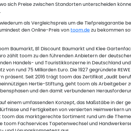
wo sich Preise zwischen Standorten unterscheiden könne
.
iederum als Vergleichspreis um die Tiefpreisgarantie be
umindest den Online-Preis von
toom.de
zu bekommen sofe
(toom Baumarkt, B1 Discount Baumarkt und Klee Gartenfac
 Euro zählt toom zu den führenden Anbietern der deuts
nden Handels- und Touristikkonzerne in Deutschland und 
on rund 75 Milliarden Euro. Die 1927 gegründete REWE G
 präsent. Seit 2016 trägt toom das Zertifikat „audit beruf
emeinnützigen Hertie-Stiftung, geht toom als Arbeitgeber
n Lebensphasen und den damit verbundenen Herausforderu
 auf einem umfassenden Konzept, das Maßstäbe in der ge
 Bedürfnisse und Fertigkeiten von versierten Heimwerkern
et toom das marktgerechte Sortiment rund um die Them
ie toom Fachservices Tapetenwechsel und Handwerkerserv
gs- und Lösungskompetenz aus.