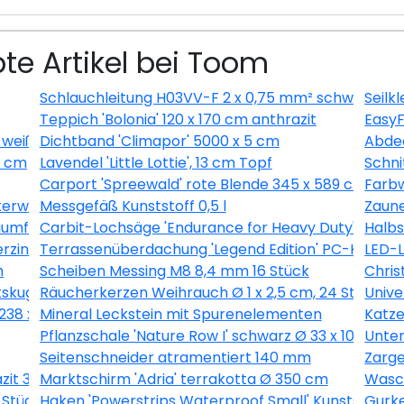
te Artikel bei Toom
Schlauchleitung H03VV-F 2 x 0,75 mm² schwarz
Seilk
Teppich 'Bolonia' 120 x 170 cm anthrazit
EasyF
 weiß
Dichtband 'Climapor' 5000 x 5 cm
Abde
0 cm
Lavendel 'Little Lottie', 13 cm Topf
Schni
Carport 'Spreewald' rote Blende 345 x 589 cm impr
Farbw
eterware Ø 10 mm
Messgefäß Kunststoff 0,5 l
Zaune
iumfarben 254 x 441 cm
Carbit-Lochsäge 'Endurance for Heavy Duty' 35 m
Halbs
rzinkt 50 x 120 cm
Terrassenüberdachung 'Legend Edition' PC-Klar, we
LED-L
m
Scheiben Messing M8 8,4 mm 16 Stück
Chris
skugel' geprägt mit Umschlag
Räucherkerzen Weihrauch Ø 1 x 2,5 cm, 24 Stück
Unive
238 x 3 x 2 cm
Mineral Leckstein mit Spurenelementen
Katz
Pflanzschale 'Nature Row I' schwarz Ø 33 x 10 cm
Unter
Seitenschneider atramentiert 140 mm
Zarge
it 315 x 190,4 cm
Marktschirm 'Adria' terrakotta Ø 350 cm
Wasch
 Stück
Haken 'Powerstrips Waterproof Small' Kunststoff w
Gurke