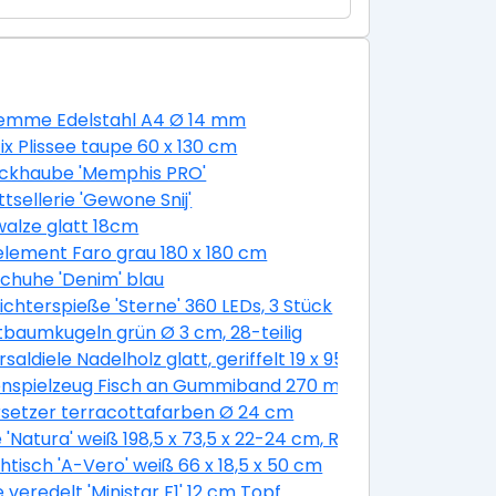
lemme Edelstahl A4 Ø 14 mm
ix Plissee taupe 60 x 130 cm
ckhaube 'Memphis PRO'
ttsellerie 'Gewone Snij'
ägniert
alze glatt 18cm
lement Faro grau 180 x 180 cm
m
chuhe 'Denim' blau
iß, 300 x 450 cm
ichterspieße 'Sterne' 360 LEDs, 3 Stück
tbaumkugeln grün Ø 3 cm, 28-teilig
rsaldiele Nadelholz glatt, geriffelt 19 x 95 x 3000 mm
enspielzeug Fisch an Gummiband 270 mm beige
setzer terracottafarben Ø 24 cm
 'Natura' weiß 198,5 x 73,5 x 22-24 cm, Rechtsanschlag
tisch 'A-Vero' weiß 66 x 18,5 x 50 cm
eiß selbstklebend
 veredelt 'Ministar F1' 12 cm Topf