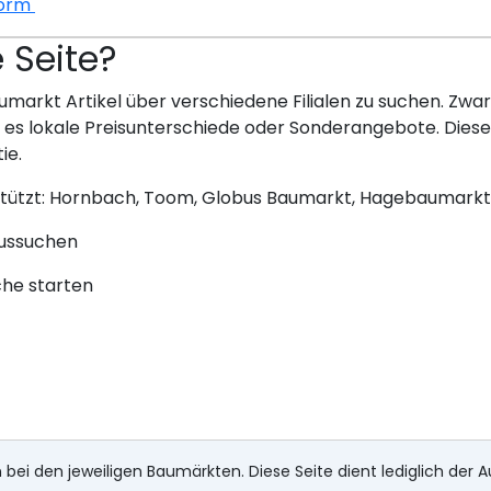
form 525 x 320 x 150 cm
e Seite?
umarkt Artikel über verschiedene Filialen zu suchen. Zwar 
bt es lokale Preisunterschiede oder Sonderangebote. Dies
ie.
stützt: Hornbach, Toom, Globus Baumarkt, Hagebaumarkt
aussuchen
che starten
 bei den jeweiligen Baumärkten. Diese Seite dient lediglich der A