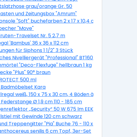
tslatzhose grau/orange Gr. 50
kasten und Zeitungsbox "Amrum"
onsole "Soft" buchefarben 2 x 17 x 10,4 cm
becher "Move"
ruten-Travelset Nr. 5 2,7 m
gal 'Bambus' 36 x 36 x 112 cm
ungen für Siphons 1 1/2" 3 Stück
5 x 0,53 m
ches Nivelliergerät "Professional" BT160 GR500 GOL 20 D
mörtel "Deco-Flexfuge" hellbraun 1 kg
ecke "Plus" 90° braun
PROTECT 500 ml
. Badmöbelset Kara
5 m
lregal weiß, 150 x 75 x 30 cm, 4 Böden à 50 kg
Federstange Ø 1,9 cm 110 - 185 cm
enreflektor „Security“ 50 W 675 lm EEK: B
ey 53 x 33 cm
lstiel mit Gewinde 120 cm schwarz
und Treppengitter "Pia" Buche 76 - 110 x 71 cm
cm
anthocereus senilis 6 cm Topf, 3er-Set