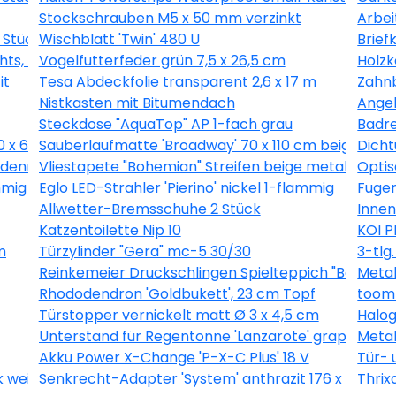
Stockschrauben M5 x 50 mm verzinkt
Arbei
 Stück
Wischblatt 'Twin' 480 U
Brief
hts, mit Antikalkbeschichtung 80 x 190 cm titan
Vogelfutterfeder grün 7,5 x 26,5 cm
Holzk
it
Tesa Abdeckfolie transparent 2,6 x 17 m
Zahn
Nistkasten mit Bitumendach
Angel
Steckdose "AquaTop" AP 1-fach grau
Badre
0 x 60 cm
Sauberlaufmatte 'Broadway' 70 x 110 cm beige
Dicht
eidenmatt 250 ml
Vliestapete "Bohemian" Streifen beige metallic 10,0
Optis
mmig
Eglo LED-Strahler 'Pierino' nickel 1-flammig
Fugen
Allwetter-Bremsschuhe 2 Stück
Innen
Katzentoilette Nip 10
KOI 
m
Türzylinder "Gera" mc-5 30/30
3-tlg
Reinkemeier Druckschlingen Spielteppich "Benny", 
Metal
Rhododendron 'Goldbukett', 23 cm Topf
toom 
Türstopper vernickelt matt Ø 3 x 4,5 cm
Halog
Unterstand für Regentonne 'Lanzarote' graphite gr
Metal
Akku Power X-Change 'P-X-C Plus' 18 V
Tür- 
weiß/grau 100 x 255 cm
Senkrecht-Adapter 'System' anthrazit 176 x 4 x 6 
Thrix