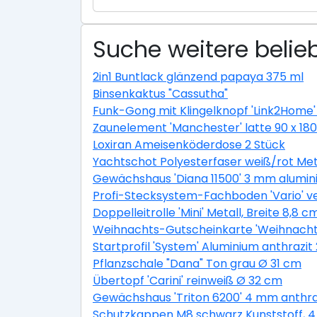
Suche weitere belieb
2in1 Buntlack glänzend papaya 375 ml
Binsenkaktus "Cassutha"
Funk-Gong mit Klingelknopf 'Link2Home'
Zaunelement 'Manchester' latte 90 x 18
Loxiran Ameisenköderdose 2 Stück
Yachtschot Polyesterfaser weiß/rot M
Gewächshaus 'Diana 11500' 3 mm alumin
Profi-Stecksystem-Fachboden 'Vario' ve
Doppelleitrolle 'Mini' Metall, Breite 8,8 c
Weihnachts-Gutscheinkarte 'Weihnacht
Startprofil 'System' Aluminium anthrazit 
Pflanzschale "Dana" Ton grau Ø 31 cm
Übertopf 'Carini' reinweiß Ø 32 cm
Gewächshaus 'Triton 6200' 4 mm anthraz
Schutzkappen M8 schwarz Kunststoff, 4