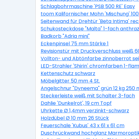
Schlagbohrmaschine 'PSB 500 RE' Easy
toom Kalifornischer Mohn 'Mischung' 100
Seitenwand für Drehtür 'Beta Intima' rec
Schukosteckdose "Malta" 1-fach anthraz
Badkorb "Adria mini"
Eckenpinsel 75 mm Stärke 1
Revisionstür mit Druckverschluss weiß 6
Vollton- und Abtönfarbe zinnoberrot s
LED-Strahler 'Shirin' chromfarben 1-fla
Kettenschutz schwarz
Möbelgitter 50 mm 4 St.
Angelschnur "Dyneema" grün 12 kg 250 
Steckerleiste weiß mit Schalter 3-fach
Dahlie 'Dunkelrot', 19 cm Topf
Uhrkette Ø 1,4mm verzinkt-schwarz
Holzdübel Ø 10 mm 26 Stück
Feuerschale 'Kubus' 43 x 61 x 61 cm
Duschrückwand hochglanz Marmoroptik 