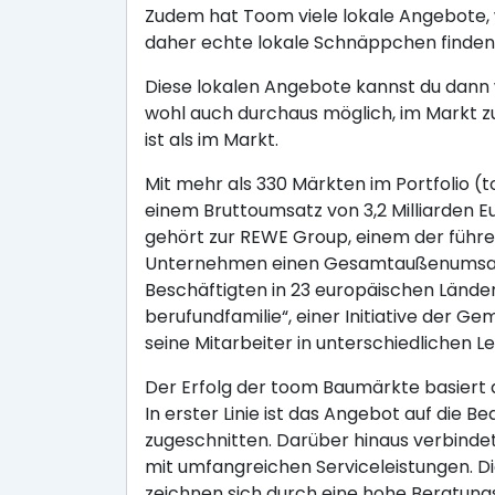
Zudem hat Toom viele lokale Angebote, 
daher echte lokale Schnäppchen finden
Diese lokalen Angebote kannst du dann w
wohl auch durchaus möglich, im Markt z
ist als im Markt.
Mit mehr als 330 Märkten im Portfolio 
einem Bruttoumsatz von 3,2 Milliarden
gehört zur REWE Group, einem der führe
Unternehmen einen Gesamtaußenumsatz v
Beschäftigten in 23 europäischen Ländern
berufundfamilie“, einer Initiative der G
seine Mitarbeiter in unterschiedliche
Der Erfolg der toom Baumärkte basiert
In erster Linie ist das Angebot auf die
zugeschnitten. Darüber hinaus verbind
mit umfangreichen Serviceleistungen. D
zeichnen sich durch eine hohe Beratun