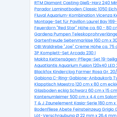
RTM Diamant Casting Gieß-Harz 240 Min
Parador Laminatboden Classic 1050 Eic
Fluval Aquarium-Kombination Vicenza K
Montage-Set für Pavillon Laurel Bay 169-t
Feuerdorn "Red Star" Höhe ca. 60 - 80 c
Gardena Pumpen Teleskoprohrverläng
Gartenfreude Seitenmarkise 160 cm x 3
OBI Waldrebe "Joe" Creme Höhe ca. 75 c
3P Komplett-Set Arcado 230 l
Makita Kettensägen-Pflege-Set 19-teilig
Aquatlantis Aquarium Fusion 120x40 LED 
Blackfox Kinderclog Farmer Rosa Gr. 20/
Gabiona C-Ring-Gabione-Anbaukorb Typ
Klapptisch Maestro 120 cm x 80 cm eckig
Glasboden eckig Schwarz 60 cm x 15 cm 
Kantenumleimer 500 cm x 4,4 cm Salom
T & J Zaunelement Kasia-Serie 180 cm x 
Bodenfliese Abete Feinsteinzeug Grigio 
Löt-Verschraubung Ø 22 mm x 26,4 mm 