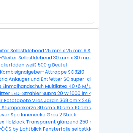
leiter Selbstklebend 25 mm x 25 mm 9 Stück Weiß
estift Gluey
-Gleiter Selbstklebend 30 mm x 30 mm 4 Stück
 Schlitz 8 Stück mit Muttern
olierfäden weiß 500 g Beutel
 Kombisignalgeber-Attrappe SG3210
mm
ric Anlauger und Entfetter SC super-clean 500 g
a Einmalhandschuh Multilatex 40+6 M/L
itter LED-Strahler Supra 20 W 1600 lm 4000 K IP65 Anthra
Länge 900 mm
 Fototapete Vlies Jardin 368 cm x 248 cm
-er Pack
k Stumpenkerze 30 cm x 10 cm x 10 cm Weiß
ever Spa Innenecke Grau 2 Stück
g Hellblau-Dunkelblau
x Holzlack Transparent glänzend 250 ml
ÖS by Lichtblick Fensterfolie selbstklebend Sichtschut