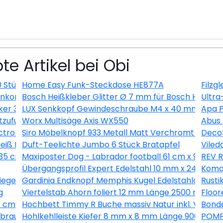
te Artikel bei Obi
0 Stück
Home Easy Funk-Steckdose HE877A
Filzg
kombination Nautic Senkrecht Anthrazit
Bosch Heißkleber Glitter Ø 7 mm für Bosch Heißkleb
Ultra
ker 3 m Schwarz
LUX Senkkopf Gewindeschraube M4 x 40 mm Verzinkt
Apa P
uftzufuhr Länge 200-250 cm, Ø80 mm
Worx Multisäge Axis WX550
Abus
tro Silber
Siro Möbelknopf 933 Metall Matt Verchromt Ø 15 
Decot
iß EEK: A+
Duft-Teelichte Jumbo 6 Stück Bratapfel
Viled
 35 cm
Maxiposter Dog - Labrador football 61 cm x 91,5 cm
REV R
Übergangsprofil Expert Edelstahl 10 mm x 24 mm 
Komar
siegelt 39 mm x 19 mm x Länge 2500 mm
Gardinia Endknopf Memphis Kugel Edelstahloptik 2
Rusti
g
Viertelstab Ahorn foliert 12 mm Länge 2500 mm
Floor
0 cm
Hochbett Timmy R Buche massiv Natur inkl. Vorhan
Bonde
braun 200 cm breit
Hohlkehlleiste Kiefer 8 mm x 8 mm Länge 900 mm
POMPÖ