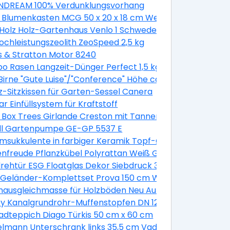
DREAM 100% Verdunklungsvorhang
 Blumenkasten MCG 50 x 20 x 18 cm Weiß
Holz Holz-Gartenhaus Venlo 1 Schwedenrot B x T 250 cm
Hochleistungszeolith ZeoSpeed 2,5 kg
s & Stratton Motor 8240
 Rasen Langzeit-Dünger Perfect 1,5 kg
irne "Gute Luise"/"Conference" Höhe ca. 120 - 140 cm Topf
z-Sitzkissen für Garten-Sessel Canera
a. 7,5 l Malus domestica
r Einfüllsystem für Kraftstoff
k
 Box Trees Girlande Creston mit Tannenzapfen und Beer
ell Gartenpumpe GE-GP 5537 E
sukkulente in farbiger Keramik Topf-Ø ca. 13 cm
2 Stück
nfreude Pflanzkübel Polyrattan Weiß Größe XL 3er-Set
verzinkt
rehtür ESG Floatglas Dekor Siebdruck 36/31 DIN Links 197
lber glänzend 10 mm
e Geländer-Komplettset Prova 150 cm Wandmontage We
ptik
ausgleichmasse für Holzböden Neu Auf Alt 20 kg
 Geländer in Grau
y Kanalgrundrohr-Muffenstopfen DN 125
/ M24 Kunststoff 2 Stück
adteppich Diago Türkis 50 cm x 60 cm
erend
lmann Unterschrank links 35,5 cm Vadea Pinie-Weiß