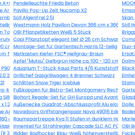
 A+B 0,5 kg
Pendelleuchte Frieda Beton
MOON
he Artdéco Landhausdiele V-Fuge
Pavillo Pop-Up Zelt Nucamp X2
Emsa
ernbuche 260 l
Söll AlgenFrei 2,5l
Skan 
eilig
Westmann Holz Pavillon Devon 366 cm x 366 cm
Söll 
m Topf ca. 2 l Pyracantha
OBI Pflanzetiketten Weiß 5 Stück
Brigg
erung
Capi Pflanztopf elegant tief Ø 26 cm Schwarz
Compo
00 cm Anthrazit
Montage-Set für Gartentisch Harris 12-teilig
Duo-B
m Topf ca. 2,25 l Clematis
Nistkasten Kiefer FSC® Hellgrau-Braun
Ersat
Apfel "Mutsu" Gelbgrün Höhe ca. 100 - 120 cm Topf c
Dolma
 P90211
Aquarium T-Stück Aqua Parts 4/6 Kunststoff 2 Stüc
Black
2.0 224 l Esche-Weiß
Grillchef Gasgrillwagen 4 Brenner Schwarz
Einh
21
Schlitten Snow Tiger Iceblue
Stamm
 4 60 x 100 x 40 cm Maschenw 5 x 10 cm
Fußkappen für Bistro-Set Montgomery Rechteckig 
Garte
 Silber-Montpellier
Biohort Regale-Set für GH Europa und AvantGarde 
Glasd
x 1,2 cm
Außenecke Quadrat-Abschlussprofil Alu eloxiert Si
Doll
e Apricot (SL723 C)
Novadoors Griffstangenpaar Nova 49016 Edelstahlo
Boden
180 cm Graulasiert
Raumspartreppe Kya 11 Stufen in dunklem Holz inkl.
Marle
Glasiert 30 cm x 60 cm
Innenteil für Strahlregler Cascade SLC AC PCA M22 
OBI B
(R 3/4) Rotguss
Ridder Badhocker Blau-Weiß höhenverstellbar roti
Facke