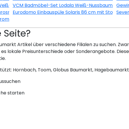
Weiß-Esche
VCM Badmöbel-Set Lodala Weiß-Nussbaum 5-teili
Gewin
urosmart CE Chrom
Eurodomo Einbauspüle Solaris 86 cm mit Stopfenvent
Seve
hrom-Schwarz
e Seite?
umarkt Artikel über verschiedene Filialen zu suchen. Zwar 
bt es lokale Preisunterschiede oder Sonderangebote. Dies
ie.
stützt: Hornbach, Toom, Globus Baumarkt, Hagebaumarkt
aussuchen
che starten