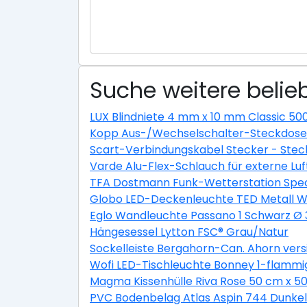
Suche weitere belieb
LUX Blindniete 4 mm x 10 mm Classic 50
Kopp Aus-/Wechselschalter-Steckdosen
Scart-Verbindungskabel Stecker - Stec
Varde Alu-Flex-Schlauch für externe L
TFA Dostmann Funk-Wetterstation Spec
Globo LED-Deckenleuchte TED Metall We
Eglo Wandleuchte Passano 1 Schwarz Ø
Hängesessel Lytton FSC® Grau/Natur
Sockelleiste Bergahorn-Can. Ahorn ver
Wofi LED-Tischleuchte Bonney 1-flammi
Magma Kissenhülle Riva Rose 50 cm x 5
PVC Bodenbelag Atlas Aspin 744 Dunkel