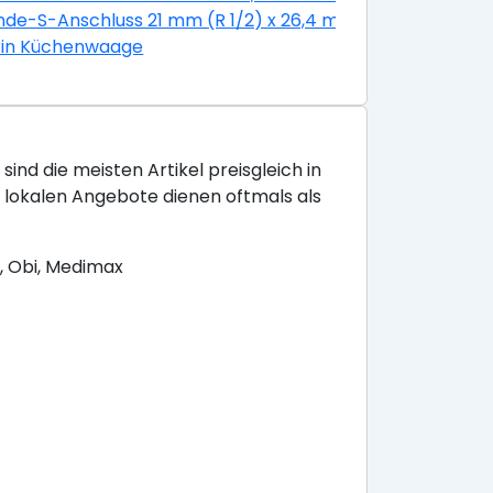
g
de-S-Anschluss 21 mm (R 1/2) x 26,4 mm (R 3/4) mit Ros
il Edelstahl Glatt
rin Küchenwaage
sind die meisten Artikel preisgleich in
e lokalen Angebote dienen oftmals als
, Obi, Medimax