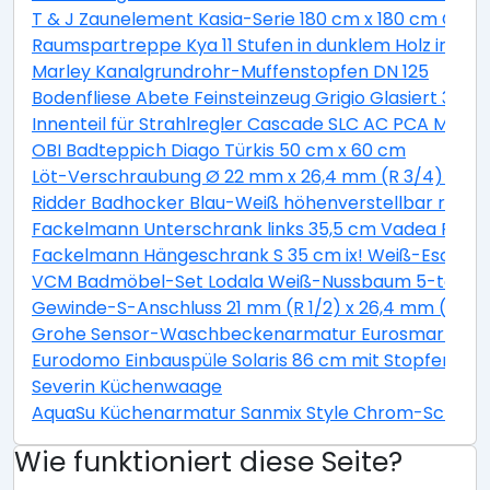
T & J Zaunelement Kasia-Serie 180 cm x 180 cm Graul
Raumspartreppe Kya 11 Stufen in dunklem Holz inkl. G
Marley Kanalgrundrohr-Muffenstopfen DN 125
Bodenfliese Abete Feinsteinzeug Grigio Glasiert 30 c
Innenteil für Strahlregler Cascade SLC AC PCA M22 / 
OBI Badteppich Diago Türkis 50 cm x 60 cm
Löt-Verschraubung Ø 22 mm x 26,4 mm (R 3/4) Rotg
Ridder Badhocker Blau-Weiß höhenverstellbar rotie
Fackelmann Unterschrank links 35,5 cm Vadea Pinie
Fackelmann Hängeschrank S 35 cm ix! Weiß-Esche
VCM Badmöbel-Set Lodala Weiß-Nussbaum 5-teilig
Gewinde-S-Anschluss 21 mm (R 1/2) x 26,4 mm (R 3/4
Grohe Sensor-Waschbeckenarmatur Eurosmart CE
Eurodomo Einbauspüle Solaris 86 cm mit Stopfenventi
Severin Küchenwaage
AquaSu Küchenarmatur Sanmix Style Chrom-Schwar
Wie funktioniert diese Seite?