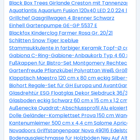
Black Box Trees Girlande Creston mit Tannenzapfen 
Aquatlantis Aquarium Fusion 120x40 LED 2.0 224 l Es
Grillchef Gasgrillwagen 4 Brenner Schwarz
Einhell Gartenpumpe GE-GP 5537 E
Blackfox Kinderclog Farmer Rosa Gr. 20/21
Schlitten Snow Tiger Iceblue
Stammsukkulente in farbiger Keramik Topf-Ø ca. 13 
Gabiona C-Ring-Gabione-Anbaukorb Typ 4 60 x 100 
Fußkappen für Bistro-Set Montgomery Rechteckig 2 
Gartenfreude Pflanzkübel Polyrattan Weiß Größe XL 
Klapptisch Maestro 120 cm x 80 cm eckig Silber-Mont
Biohort Regale-Set für GH Europa und AvantGarde ve
Glasdrehtür ESG Floatglas Dekor Siebdruck 36/31 DIN 
Glasboden eckig Schwarz 60 cm x 15 cm x 1,2 cm
Außenecke Quadrat-Abschlussprofil Alu eloxiert Sil
Dolle Geländer-Komplettset Prova 150 cm Wandmo
Kantenumleimer 500 cm x 4,4 cm Salome Apricot (S
Novadoors Griffstangenpaar Nova 49016 Edelstahlop
Bodenausgleichmasse für Holzböden Neu Auf Alt 20 k