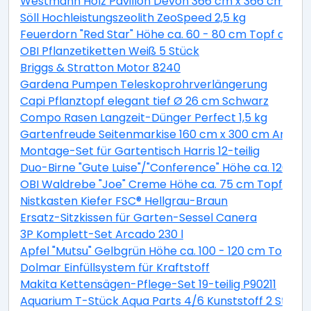
Westmann Holz Pavillon Devon 366 cm x 366 cm
Söll Hochleistungszeolith ZeoSpeed 2,5 kg
Feuerdorn "Red Star" Höhe ca. 60 - 80 cm Topf ca. 2 
OBI Pflanzetiketten Weiß 5 Stück
Briggs & Stratton Motor 8240
Gardena Pumpen Teleskoprohrverlängerung
Capi Pflanztopf elegant tief Ø 26 cm Schwarz
Compo Rasen Langzeit-Dünger Perfect 1,5 kg
Gartenfreude Seitenmarkise 160 cm x 300 cm Anthra
Montage-Set für Gartentisch Harris 12-teilig
Duo-Birne "Gute Luise"/"Conference" Höhe ca. 120 - 14
OBI Waldrebe "Joe" Creme Höhe ca. 75 cm Topf ca. 2,
Nistkasten Kiefer FSC® Hellgrau-Braun
Ersatz-Sitzkissen für Garten-Sessel Canera
3P Komplett-Set Arcado 230 l
Apfel "Mutsu" Gelbgrün Höhe ca. 100 - 120 cm Topf ca
Dolmar Einfüllsystem für Kraftstoff
Makita Kettensägen-Pflege-Set 19-teilig P90211
Aquarium T-Stück Aqua Parts 4/6 Kunststoff 2 Stück