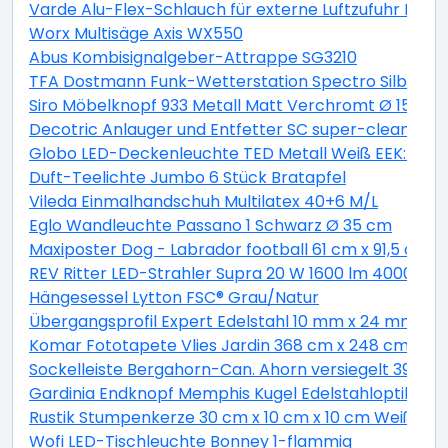
Varde Alu-Flex-Schlauch für externe Luftzufuhr Lä
Worx Multisäge Axis WX550
Abus Kombisignalgeber-Attrappe SG3210
TFA Dostmann Funk-Wetterstation Spectro Silber
Siro Möbelknopf 933 Metall Matt Verchromt Ø 15 mm
Decotric Anlauger und Entfetter SC super-clean 500
Globo LED-Deckenleuchte TED Metall Weiß EEK: A+
Duft-Teelichte Jumbo 6 Stück Bratapfel
Vileda Einmalhandschuh Multilatex 40+6 M/L
Eglo Wandleuchte Passano 1 Schwarz Ø 35 cm
Maxiposter Dog - Labrador football 61 cm x 91,5 cm
REV Ritter LED-Strahler Supra 20 W 1600 lm 4000 K IP
Hängesessel Lytton FSC® Grau/Natur
Übergangsprofil Expert Edelstahl 10 mm x 24 mm L
Komar Fototapete Vlies Jardin 368 cm x 248 cm
Sockelleiste Bergahorn-Can. Ahorn versiegelt 39 m
Gardinia Endknopf Memphis Kugel Edelstahloptik 2-e
Rustik Stumpenkerze 30 cm x 10 cm x 10 cm Weiß
Wofi LED-Tischleuchte Bonney 1-flammig