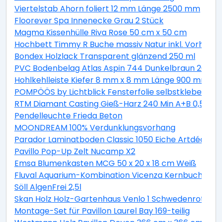
Viertelstab Ahorn foliert 12 mm Länge 2500 mm
Floorever Spa Innenecke Grau 2 Stück
Magma Kissenhülle Riva Rose 50 cm x 50 cm
Hochbett Timmy R Buche massiv Natur inkl. Vorhang 
Bondex Holzlack Transparent glänzend 250 ml
PVC Bodenbelag Atlas Aspin 744 Dunkelbraun 200 cm
Hohlkehlleiste Kiefer 8 mm x 8 mm Länge 900 mm
POMPÖÖS by Lichtblick Fensterfolie selbstklebend Si
RTM Diamant Casting Gieß-Harz 240 Min A+B 0,5 kg
Pendelleuchte Frieda Beton
MOONDREAM 100% Verdunklungsvorhang
Parador Laminatboden Classic 1050 Eiche Artdéco L
Pavillo Pop-Up Zelt Nucamp X2
Emsa Blumenkasten MCG 50 x 20 x 18 cm Weiß
Fluval Aquarium-Kombination Vicenza Kernbuche 260
Söll AlgenFrei 2,5l
Skan Holz Holz-Gartenhaus Venlo 1 Schwedenrot B x 
Montage-Set für Pavillon Laurel Bay 169-teilig