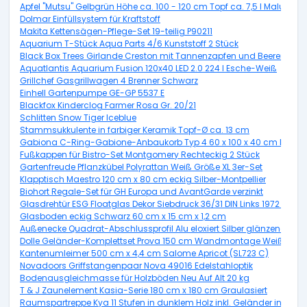
Apfel "Mutsu" Gelbgrün Höhe ca. 100 - 120 cm Topf ca. 7,5 l Malus d
Dolmar Einfüllsystem für Kraftstoff
Makita Kettensägen-Pflege-Set 19-teilig P90211
Aquarium T-Stück Aqua Parts 4/6 Kunststoff 2 Stück
Black Box Trees Girlande Creston mit Tannenzapfen und Beeren Grün
Aquatlantis Aquarium Fusion 120x40 LED 2.0 224 l Esche-Weiß
Grillchef Gasgrillwagen 4 Brenner Schwarz
Einhell Gartenpumpe GE-GP 5537 E
Blackfox Kinderclog Farmer Rosa Gr. 20/21
Schlitten Snow Tiger Iceblue
Stammsukkulente in farbiger Keramik Topf-Ø ca. 13 cm
Gabiona C-Ring-Gabione-Anbaukorb Typ 4 60 x 100 x 40 cm Masch
Fußkappen für Bistro-Set Montgomery Rechteckig 2 Stück
Gartenfreude Pflanzkübel Polyrattan Weiß Größe XL 3er-Set
Klapptisch Maestro 120 cm x 80 cm eckig Silber-Montpellier
Biohort Regale-Set für GH Europa und AvantGarde verzinkt
Glasdrehtür ESG Floatglas Dekor Siebdruck 36/31 DIN Links 1972 x 70
Glasboden eckig Schwarz 60 cm x 15 cm x 1,2 cm
Außenecke Quadrat-Abschlussprofil Alu eloxiert Silber glänzend 10
Dolle Geländer-Komplettset Prova 150 cm Wandmontage Weiß
Kantenumleimer 500 cm x 4,4 cm Salome Apricot (SL723 C)
Novadoors Griffstangenpaar Nova 49016 Edelstahloptik
Bodenausgleichmasse für Holzböden Neu Auf Alt 20 kg
T & J Zaunelement Kasia-Serie 180 cm x 180 cm Graulasiert
Raumspartreppe Kya 11 Stufen in dunklem Holz inkl. Geländer in Grau