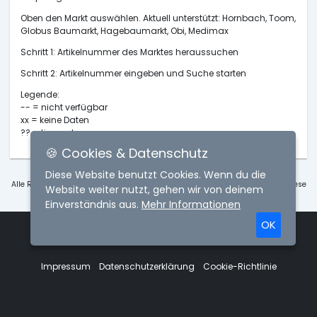
Oben den Markt auswählen. Aktuell unterstützt: Hornbach, Toom,
Globus Baumarkt, Hagebaumarkt, Obi, Medimax
Schritt 1: Artikelnummer des Marktes heraussuchen
Schritt 2: Artikelnummer eingeben und Suche starten
Legende:
-- = nicht verfügbar
xx = keine Daten
?? = timeout
🍪 Cookies & Datenschutz
Diese Website benutzt Cookies. Wenn du die
Alle Rechte der gezeigten Produkte liegen bei den jeweiligen Baumärkten. Diese
Website weiter nutzt, gehen wir von deinem
Seite dient lediglich der Auflistung und des Vergleichs der Produkte.
Einverständnis aus.
Mehr Informationen
OK
Copyright © 2026 Baumarkt Tracker
Impressum
Datenschutzerklärung
Cookie-Richtlinie