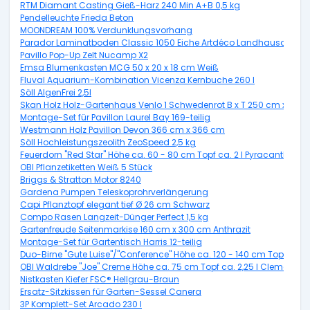
RTM Diamant Casting Gieß-Harz 240 Min A+B 0,5 kg
Pendelleuchte Frieda Beton
MOONDREAM 100% Verdunklungsvorhang
Parador Laminatboden Classic 1050 Eiche Artdéco Landhausdiele 
Pavillo Pop-Up Zelt Nucamp X2
Emsa Blumenkasten MCG 50 x 20 x 18 cm Weiß
Fluval Aquarium-Kombination Vicenza Kernbuche 260 l
Söll AlgenFrei 2,5l
Skan Holz Holz-Gartenhaus Venlo 1 Schwedenrot B x T 250 cm x 250
Montage-Set für Pavillon Laurel Bay 169-teilig
Westmann Holz Pavillon Devon 366 cm x 366 cm
Söll Hochleistungszeolith ZeoSpeed 2,5 kg
Feuerdorn "Red Star" Höhe ca. 60 - 80 cm Topf ca. 2 l Pyracantha
OBI Pflanzetiketten Weiß 5 Stück
Briggs & Stratton Motor 8240
Gardena Pumpen Teleskoprohrverlängerung
Capi Pflanztopf elegant tief Ø 26 cm Schwarz
Compo Rasen Langzeit-Dünger Perfect 1,5 kg
Gartenfreude Seitenmarkise 160 cm x 300 cm Anthrazit
Montage-Set für Gartentisch Harris 12-teilig
Duo-Birne "Gute Luise"/"Conference" Höhe ca. 120 - 140 cm Topf ca. 7,
OBI Waldrebe "Joe" Creme Höhe ca. 75 cm Topf ca. 2,25 l Clematis
Nistkasten Kiefer FSC® Hellgrau-Braun
Ersatz-Sitzkissen für Garten-Sessel Canera
3P Komplett-Set Arcado 230 l