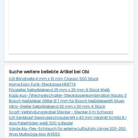
Suche weitere beliebte Artikel bei Obi
LUX Blindniete 4 mm x 10 mm Classic 500 Stück
Home Easy Funk-Steckdose HE877A
Filzgleiter Selbstklebend 25 mm x 25 mm 9 Stück Weiß
Kopp Aus-/Wechselschalter-Steckdosenkombination Nautic Senkrech
Bosch Heißkleber Glitter Ø 7 mm für Bosch Heißklebestift Gluey
Ultra-Gleiter Selbstklebend 30 mm x 30 mm 4 Stück
Scart-Verbindungskabel Stecker - Stecker 3 m Schwarz
LUX Senkkopf Gewindeschraube M4 x 40 mm Verzinkt Schlitz 8 Stück 
Apa Polierfäden weiß 500 g Beutel
Varde Alu-Flex-Schlauch für externe Luftzufuhr Länge 200-250 cm,
Worx Multisäge Axis WX550