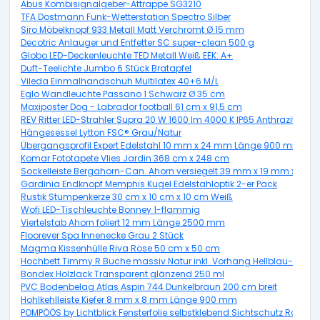
Abus Kombisignalgeber-Attrappe SG3210
TFA Dostmann Funk-Wetterstation Spectro Silber
Siro Möbelknopf 933 Metall Matt Verchromt Ø 15 mm
Decotric Anlauger und Entfetter SC super-clean 500 g
Globo LED-Deckenleuchte TED Metall Weiß EEK: A+
Duft-Teelichte Jumbo 6 Stück Bratapfel
Vileda Einmalhandschuh Multilatex 40+6 M/L
Eglo Wandleuchte Passano 1 Schwarz Ø 35 cm
Maxiposter Dog - Labrador football 61 cm x 91,5 cm
REV Ritter LED-Strahler Supra 20 W 1600 lm 4000 K IP65 Anthrazit
Hängesessel Lytton FSC® Grau/Natur
Übergangsprofil Expert Edelstahl 10 mm x 24 mm Länge 900 mm
Komar Fototapete Vlies Jardin 368 cm x 248 cm
Sockelleiste Bergahorn-Can. Ahorn versiegelt 39 mm x 19 mm x Lä
Gardinia Endknopf Memphis Kugel Edelstahloptik 2-er Pack
Rustik Stumpenkerze 30 cm x 10 cm x 10 cm Weiß
Wofi LED-Tischleuchte Bonney 1-flammig
Viertelstab Ahorn foliert 12 mm Länge 2500 mm
Floorever Spa Innenecke Grau 2 Stück
Magma Kissenhülle Riva Rose 50 cm x 50 cm
Hochbett Timmy R Buche massiv Natur inkl. Vorhang Hellblau-Dunke
Bondex Holzlack Transparent glänzend 250 ml
PVC Bodenbelag Atlas Aspin 744 Dunkelbraun 200 cm breit
Hohlkehlleiste Kiefer 8 mm x 8 mm Länge 900 mm
POMPÖÖS by Lichtblick Fensterfolie selbstklebend Sichtschutz Rot 50