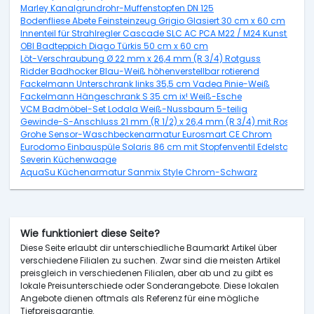
Marley Kanalgrundrohr-Muffenstopfen DN 125
Bodenfliese Abete Feinsteinzeug Grigio Glasiert 30 cm x 60 cm
Innenteil für Strahlregler Cascade SLC AC PCA M22 / M24 Kunststoff 2
OBI Badteppich Diago Türkis 50 cm x 60 cm
Löt-Verschraubung Ø 22 mm x 26,4 mm (R 3/4) Rotguss
Ridder Badhocker Blau-Weiß höhenverstellbar rotierend
Fackelmann Unterschrank links 35,5 cm Vadea Pinie-Weiß
Fackelmann Hängeschrank S 35 cm ix! Weiß-Esche
VCM Badmöbel-Set Lodala Weiß-Nussbaum 5-teilig
Gewinde-S-Anschluss 21 mm (R 1/2) x 26,4 mm (R 3/4) mit Rosette
Grohe Sensor-Waschbeckenarmatur Eurosmart CE Chrom
Eurodomo Einbauspüle Solaris 86 cm mit Stopfenventil Edelstahl Gla
Severin Küchenwaage
AquaSu Küchenarmatur Sanmix Style Chrom-Schwarz
Wie funktioniert diese Seite?
Diese Seite erlaubt dir unterschiedliche Baumarkt Artikel über
verschiedene Filialen zu suchen. Zwar sind die meisten Artikel
preisgleich in verschiedenen Filialen, aber ab und zu gibt es
lokale Preisunterschiede oder Sonderangebote. Diese lokalen
Angebote dienen oftmals als Referenz für eine mögliche
Tiefpreisgarantie.