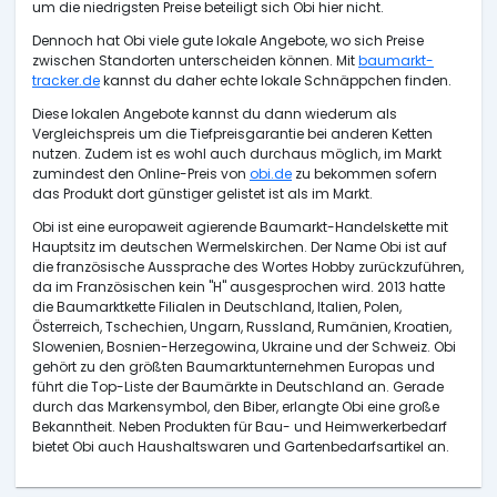
um die niedrigsten Preise beteiligt sich Obi hier nicht.
Dennoch hat Obi viele gute lokale Angebote, wo sich Preise
zwischen Standorten unterscheiden können. Mit
baumarkt-
tracker.de
kannst du daher echte lokale Schnäppchen finden.
Diese lokalen Angebote kannst du dann wiederum als
Vergleichspreis um die Tiefpreisgarantie bei anderen Ketten
nutzen. Zudem ist es wohl auch durchaus möglich, im Markt
zumindest den Online-Preis von
obi.de
zu bekommen sofern
das Produkt dort günstiger gelistet ist als im Markt.
Obi ist eine europaweit agierende Baumarkt-Handelskette mit
Hauptsitz im deutschen Wermelskirchen. Der Name Obi ist auf
die französische Aussprache des Wortes Hobby zurückzuführen,
da im Französischen kein "H" ausgesprochen wird. 2013 hatte
die Baumarktkette Filialen in Deutschland, Italien, Polen,
Österreich, Tschechien, Ungarn, Russland, Rumänien, Kroatien,
Slowenien, Bosnien-Herzegowina, Ukraine und der Schweiz. Obi
gehört zu den größten Baumarktunternehmen Europas und
führt die Top-Liste der Baumärkte in Deutschland an. Gerade
durch das Markensymbol, den Biber, erlangte Obi eine große
Bekanntheit. Neben Produkten für Bau- und Heimwerkerbedarf
bietet Obi auch Haushaltswaren und Gartenbedarfsartikel an.