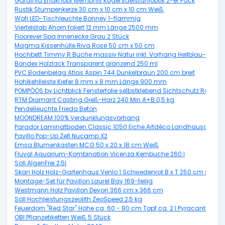
Gardinia Endknopf Memphis Kugel Edelstahloptik 2-er Pack
Rustik Stumpenkerze 30 cm x 10 cm x 10 cm Weiß
Wofi LED-Tischleuchte Bonney 1-flammig
Viertelstab Ahorn foliert 12 mm Länge 2500 mm
Floorever Spa Innenecke Grau 2 Stück
Magma Kissenhülle Riva Rose 50 cm x 50 cm
Hochbett Timmy R Buche massiv Natur inkl. Vorhang Hellblau-Dunke
Bondex Holzlack Transparent glänzend 250 ml
PVC Bodenbelag Atlas Aspin 744 Dunkelbraun 200 cm breit
Hohlkehlleiste Kiefer 8 mm x 8 mm Länge 900 mm
POMPÖÖS by Lichtblick Fensterfolie selbstklebend Sichtschutz Rot 50
RTM Diamant Casting Gieß-Harz 240 Min A+B 0,5 kg
Pendelleuchte Frieda Beton
MOONDREAM 100% Verdunklungsvorhang
Parador Laminatboden Classic 1050 Eiche Artdéco Landhausdiele 
Pavillo Pop-Up Zelt Nucamp X2
Emsa Blumenkasten MCG 50 x 20 x 18 cm Weiß
Fluval Aquarium-Kombination Vicenza Kernbuche 260 l
Söll AlgenFrei 2,5l
Skan Holz Holz-Gartenhaus Venlo 1 Schwedenrot B x T 250 cm x 250
Montage-Set für Pavillon Laurel Bay 169-teilig
Westmann Holz Pavillon Devon 366 cm x 366 cm
Söll Hochleistungszeolith ZeoSpeed 2,5 kg
Feuerdorn "Red Star" Höhe ca. 60 - 80 cm Topf ca. 2 l Pyracantha
OBI Pflanzetiketten Weiß 5 Stück