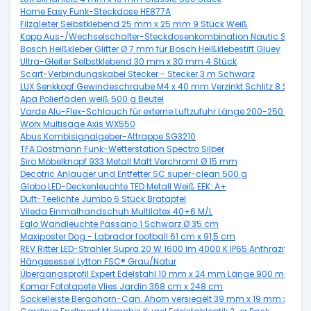
Home Easy Funk-Steckdose HE877A
Filzgleiter Selbstklebend 25 mm x 25 mm 9 Stück Weiß
Kopp Aus-/Wechselschalter-Steckdosenkombination Nautic Senkrech
Bosch Heißkleber Glitter Ø 7 mm für Bosch Heißklebestift Gluey
Ultra-Gleiter Selbstklebend 30 mm x 30 mm 4 Stück
Scart-Verbindungskabel Stecker - Stecker 3 m Schwarz
LUX Senkkopf Gewindeschraube M4 x 40 mm Verzinkt Schlitz 8 Stück 
Apa Polierfäden weiß 500 g Beutel
Varde Alu-Flex-Schlauch für externe Luftzufuhr Länge 200-250 cm,
Worx Multisäge Axis WX550
Abus Kombisignalgeber-Attrappe SG3210
TFA Dostmann Funk-Wetterstation Spectro Silber
Siro Möbelknopf 933 Metall Matt Verchromt Ø 15 mm
Decotric Anlauger und Entfetter SC super-clean 500 g
Globo LED-Deckenleuchte TED Metall Weiß EEK: A+
Duft-Teelichte Jumbo 6 Stück Bratapfel
Vileda Einmalhandschuh Multilatex 40+6 M/L
Eglo Wandleuchte Passano 1 Schwarz Ø 35 cm
Maxiposter Dog - Labrador football 61 cm x 91,5 cm
REV Ritter LED-Strahler Supra 20 W 1600 lm 4000 K IP65 Anthrazit
Hängesessel Lytton FSC® Grau/Natur
Übergangsprofil Expert Edelstahl 10 mm x 24 mm Länge 900 mm
Komar Fototapete Vlies Jardin 368 cm x 248 cm
Sockelleiste Bergahorn-Can. Ahorn versiegelt 39 mm x 19 mm x Lä