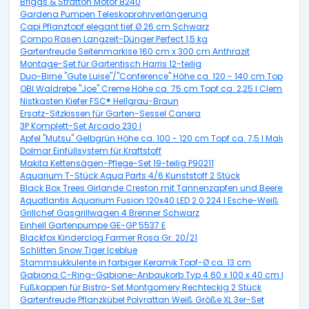
Briggs & Stratton Motor 8240
Gardena Pumpen Teleskoprohrverlängerung
Capi Pflanztopf elegant tief Ø 26 cm Schwarz
Compo Rasen Langzeit-Dünger Perfect 1,5 kg
Gartenfreude Seitenmarkise 160 cm x 300 cm Anthrazit
Montage-Set für Gartentisch Harris 12-teilig
Duo-Birne "Gute Luise"/"Conference" Höhe ca. 120 - 140 cm Topf ca. 7,
OBI Waldrebe "Joe" Creme Höhe ca. 75 cm Topf ca. 2,25 l Clematis
Nistkasten Kiefer FSC® Hellgrau-Braun
Ersatz-Sitzkissen für Garten-Sessel Canera
3P Komplett-Set Arcado 230 l
Apfel "Mutsu" Gelbgrün Höhe ca. 100 - 120 cm Topf ca. 7,5 l Malus d
Dolmar Einfüllsystem für Kraftstoff
Makita Kettensägen-Pflege-Set 19-teilig P90211
Aquarium T-Stück Aqua Parts 4/6 Kunststoff 2 Stück
Black Box Trees Girlande Creston mit Tannenzapfen und Beeren Grün
Aquatlantis Aquarium Fusion 120x40 LED 2.0 224 l Esche-Weiß
Grillchef Gasgrillwagen 4 Brenner Schwarz
Einhell Gartenpumpe GE-GP 5537 E
Blackfox Kinderclog Farmer Rosa Gr. 20/21
Schlitten Snow Tiger Iceblue
Stammsukkulente in farbiger Keramik Topf-Ø ca. 13 cm
Gabiona C-Ring-Gabione-Anbaukorb Typ 4 60 x 100 x 40 cm Masch
Fußkappen für Bistro-Set Montgomery Rechteckig 2 Stück
Gartenfreude Pflanzkübel Polyrattan Weiß Größe XL 3er-Set