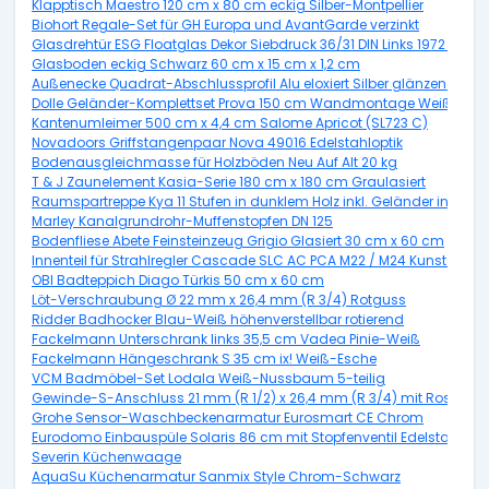
Klapptisch Maestro 120 cm x 80 cm eckig Silber-Montpellier
Biohort Regale-Set für GH Europa und AvantGarde verzinkt
Glasdrehtür ESG Floatglas Dekor Siebdruck 36/31 DIN Links 1972 x 70
Glasboden eckig Schwarz 60 cm x 15 cm x 1,2 cm
Außenecke Quadrat-Abschlussprofil Alu eloxiert Silber glänzend 10
Dolle Geländer-Komplettset Prova 150 cm Wandmontage Weiß
Kantenumleimer 500 cm x 4,4 cm Salome Apricot (SL723 C)
Novadoors Griffstangenpaar Nova 49016 Edelstahloptik
Bodenausgleichmasse für Holzböden Neu Auf Alt 20 kg
T & J Zaunelement Kasia-Serie 180 cm x 180 cm Graulasiert
Raumspartreppe Kya 11 Stufen in dunklem Holz inkl. Geländer in Grau
Marley Kanalgrundrohr-Muffenstopfen DN 125
Bodenfliese Abete Feinsteinzeug Grigio Glasiert 30 cm x 60 cm
Innenteil für Strahlregler Cascade SLC AC PCA M22 / M24 Kunststoff 2
OBI Badteppich Diago Türkis 50 cm x 60 cm
Löt-Verschraubung Ø 22 mm x 26,4 mm (R 3/4) Rotguss
Ridder Badhocker Blau-Weiß höhenverstellbar rotierend
Fackelmann Unterschrank links 35,5 cm Vadea Pinie-Weiß
Fackelmann Hängeschrank S 35 cm ix! Weiß-Esche
VCM Badmöbel-Set Lodala Weiß-Nussbaum 5-teilig
Gewinde-S-Anschluss 21 mm (R 1/2) x 26,4 mm (R 3/4) mit Rosette
Grohe Sensor-Waschbeckenarmatur Eurosmart CE Chrom
Eurodomo Einbauspüle Solaris 86 cm mit Stopfenventil Edelstahl Gla
Severin Küchenwaage
AquaSu Küchenarmatur Sanmix Style Chrom-Schwarz