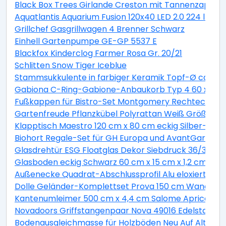
Black Box Trees Girlande Creston mit Tannenzapfen 
Aquatlantis Aquarium Fusion 120x40 LED 2.0 224 l Es
Grillchef Gasgrillwagen 4 Brenner Schwarz
Einhell Gartenpumpe GE-GP 5537 E
Blackfox Kinderclog Farmer Rosa Gr. 20/21
Schlitten Snow Tiger Iceblue
Stammsukkulente in farbiger Keramik Topf-Ø ca. 13 
Gabiona C-Ring-Gabione-Anbaukorb Typ 4 60 x 100 
Fußkappen für Bistro-Set Montgomery Rechteckig 2 
Gartenfreude Pflanzkübel Polyrattan Weiß Größe XL 
Klapptisch Maestro 120 cm x 80 cm eckig Silber-Mont
Biohort Regale-Set für GH Europa und AvantGarde ve
Glasdrehtür ESG Floatglas Dekor Siebdruck 36/31 DIN 
Glasboden eckig Schwarz 60 cm x 15 cm x 1,2 cm
Außenecke Quadrat-Abschlussprofil Alu eloxiert Sil
Dolle Geländer-Komplettset Prova 150 cm Wandmo
Kantenumleimer 500 cm x 4,4 cm Salome Apricot (S
Novadoors Griffstangenpaar Nova 49016 Edelstahlop
Bodenausgleichmasse für Holzböden Neu Auf Alt 20 k