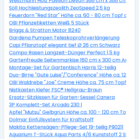
Westmann Holz Pavillon Devon 366 cm x 366 cm
Söll Hochleistungszeolith ZeoSpeed 2,5 kg
Feuerdorn "Red Star" Höhe ca. 60 - 80 cm Topf ca. 2 
OBI Pflanzetiketten Weiß 5 Stück
Briggs & Stratton Motor 8240
Gardena Pumpen Teleskoprohrverlängerung
Capi Pflanztopf elegant tief Ø 26 cm Schwarz
Compo Rasen Langzeit-Dünger Perfect 1,5 kg
Gartenfreude Seitenmarkise 160 cm x 300 cm Anthra
Montage-Set für Gartentisch Harris 12-teilig
Duo-Birne "Gute Luise"/"Conference" Höhe ca. 120 - 14
OBI Waldrebe "Joe" Creme Höhe ca. 75 cm Topf ca. 2,
Nistkasten Kiefer FSC® Hellgrau-Braun
Ersatz-Sitzkissen für Garten-Sessel Canera
3P Komplett-Set Arcado 230 l
Apfel "Mutsu" Gelbgrün Höhe ca. 100 - 120 cm Topf ca
Dolmar Einfüllsystem für Kraftstoff
Makita Kettensägen-Pflege-Set 19-teilig P90211
Aquarium T-Stück Aqua Parts 4/6 Kunststoff 2 Stück