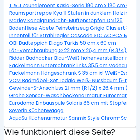
T & J Zaunelement Kasia-Serie 180 cm x 180 cm Graul
Raumspartreppe Kya 11 Stufen in dunklem Holz inkl. G
Marley Kanalgrundrohr-Muffenstopfen DN 125
Bodenfliese Abete Feinsteinzeug Grigio Glasiert 30 c
Innenteil für Strahlregler Cascade SLC AC PCA M22 / 
OBI Badteppich Diago Türkis 50 cm x 60 cm
Löt-Verschraubung Ø 22 mm x 26,4 mm (R 3/4) Rotg
Ridder Badhocker Blau-Weiß höhenverstellbar rotie
Fackelmann Unterschrank links 35,5 cm Vadea Pinie
Fackelmann Hängeschrank S 35 cm ix! Weiß-Esche
VCM Badmöbel-Set Lodala Weiß-Nussbaum 5-teilig
Gewinde-S-Anschluss 21 mm (R 1/2) x 26,4 mm (R 3/4
Grohe Sensor-Waschbeckenarmatur Eurosmart CE
Eurodomo Einbauspüle Solaris 86 cm mit Stopfenventi
Severin Küchenwaage
AquaSu Küchenarmatur Sanmix Style Chrom-Schwar
Wie funktioniert diese Seite?