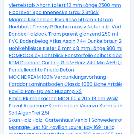
Viertelstab Ahorn foliert 12 mm Länge 2500 mm
Floorever Spa Innenecke Grau 2 Stück
Magma Kissenhülle Riva Rose 50 cm x 50 cm
Hochbett Timmy R Buche massiv Natur inkl. Vorhang 
Bondex Holzlack Transparent glänzend 250 ml
PVC Bodenbelag Atlas Aspin 744 Dunkelbraun 200 cm
Hohlkehlleiste Kiefer 8 mm x 8 mm Länge 900 mm
POMPÖÖS by Lichtblick Fensterfolie selbstklebend Si
RTM Diamant Casting Gieß-Harz 240 Min A+B 0,5 kg
Pendelleuchte Frieda Beton
MOONDREAM 100% Verdunklungsvorhang
Parador Laminatboden Classic 1050 Eiche Artdéco L
Pavillo Pop-Up Zelt Nucamp X2
Emsa Blumenkasten MCG 50 x 20 x 18 cm Weiß
Fluval Aquarium-Kombination Vicenza Kernbuche 260
Söll AlgenFrei 2,5l
Skan Holz Holz-Gartenhaus Venlo 1 Schwedenrot B x 
Montage-Set für Pavillon Laurel Bay 169-teilig