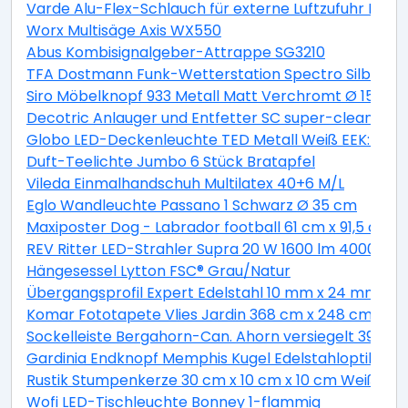
Varde Alu-Flex-Schlauch für externe Luftzufuhr Lä
Worx Multisäge Axis WX550
Abus Kombisignalgeber-Attrappe SG3210
TFA Dostmann Funk-Wetterstation Spectro Silber
Siro Möbelknopf 933 Metall Matt Verchromt Ø 15 mm
Decotric Anlauger und Entfetter SC super-clean 500
Globo LED-Deckenleuchte TED Metall Weiß EEK: A+
Duft-Teelichte Jumbo 6 Stück Bratapfel
Vileda Einmalhandschuh Multilatex 40+6 M/L
Eglo Wandleuchte Passano 1 Schwarz Ø 35 cm
Maxiposter Dog - Labrador football 61 cm x 91,5 cm
REV Ritter LED-Strahler Supra 20 W 1600 lm 4000 K IP
Hängesessel Lytton FSC® Grau/Natur
Übergangsprofil Expert Edelstahl 10 mm x 24 mm L
Komar Fototapete Vlies Jardin 368 cm x 248 cm
Sockelleiste Bergahorn-Can. Ahorn versiegelt 39 m
Gardinia Endknopf Memphis Kugel Edelstahloptik 2-e
Rustik Stumpenkerze 30 cm x 10 cm x 10 cm Weiß
Wofi LED-Tischleuchte Bonney 1-flammig