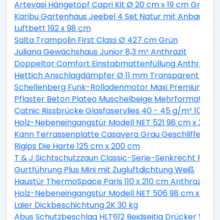
Artevasi Hängetopf Capri Kit Ø 20 cm x 19 cm Grün
Karibu Gartenhaus Jeebel 4 Set Natur mit Anbaudac
Luftbett 192 x 98 cm
Salta Trampolin First Class Ø 427 cm Grün
Juliana Gewächshaus Junior 8,3 m² Anthrazit
Doppeltor Comfort Einstabmattenfüllung Anthrazit 
Hettich Anschlagdämpfer Ø 11 mm Transparent Selb
Schellenberg Funk-Rolladenmotor Maxi Premium 20
Pflaster Beton Plateo Muschelbeige Mehrformat
Catnic Rissbrücke Glasfaservlies 40 - 45 g/m² 10 cm 
Holz-Nebeneingangstür Modell NET 521 98 cm x 200 c
Kann Terrassenplatte Casavera Grau Geschliffen 60
Rigips Die Harte 125 cm x 200 cm
T & J Sichtschutzzaun Classic-Serie-Senkrecht Ranki 
Gurtführung Plus Mini mit Zugluftdichtung Weiß
Haustür ThermoSpace Paris 110 x 210 cm Anthrazit An
Holz-Nebeneingangstür Modell NET 506 98 cm x 200 c
Laier Dickbeschichtung 2K 30 kg
Abus Schutzbeschlag HLT612 Beidseitig Drücker 52 