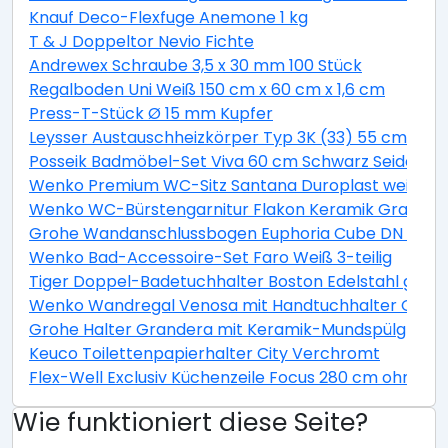
Knauf Deco-Flexfuge Anemone 1 kg
T & J Doppeltor Nevio Fichte
Andrewex Schraube 3,5 x 30 mm 100 Stück
Regalboden Uni Weiß 150 cm x 60 cm x 1,6 cm
Press-T-Stück Ø 15 mm Kupfer
Leysser Austauschheizkörper Typ 3K (33) 55 cm x 14
Posseik Badmöbel-Set Viva 60 cm Schwarz Seidenglan
Wenko Premium WC-Sitz Santana Duroplast weiß mi
Wenko WC-Bürstengarnitur Flakon Keramik Grau
Grohe Wandanschlussbogen Euphoria Cube DN 15
Wenko Bad-Accessoire-Set Faro Weiß 3-teilig
Tiger Doppel-Badetuchhalter Boston Edelstahl gebü
Wenko Wandregal Venosa mit Handtuchhalter Glas E
Grohe Halter Grandera mit Keramik-Mundspülglas 
Keuco Toilettenpapierhalter City Verchromt
Flex-Well Exclusiv Küchenzeile Focus 280 cm ohne E
Wie funktioniert diese Seite?