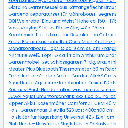
Ebertsankey Hydrokultur-Übertopf Riga Ø 17 cm Wei
Giardino Gartensessel aus Rattangeflecht Braun 2er
Gardena Reparaturset für Mähroboter-Begrenzungs
OBI Weinrebe "Blau und Weiss" Höhe ca. 150 - 175 cm To
Vase Varying Stripes Fibre-Clay 47 x 75 cm
Konstsmide Ersatzbirne für Baumketten Gefrostet
Emsa Blumenkastenhalter Casa Mesh Anthrazit
Monatserdbeere Topf-Ø ca. 9 cm x 9 cm Fragaria
Anthurie Weiß Topf-Ø ca. 14 cm Anthurium andrean
Gartenmöbel-Set Schlossgarten 7-tlg. Braun inkl. T
Meater Plus Bluetooth Thermometer 50 m Reichweit
Emsa Indoor-Garten Smart Garden Click&Grow 9 Gr
Aquatlantis Aquarium-Kombination Fusion 120x50 LED
Kosmos-Buch Hunde - alles, was man wissen muss
Juwel Aquariumunterschrank SBX Lido 120 helles Holz
Zipper Akku-Rasenmäher Comfort ZI-CRM 40 V
Holz-Gartenhaus Lillevilla 523 BxT: 400x400 cm
Holzleiter für Nagerkäfig Universal 42 x 12 x 1 cm
Rinti Hunde-Nassfutter Singlefleisch Exclusive Hirsch 