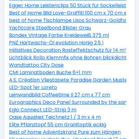
Egger Home Leistenclips 50 Stück für Sockelleisten 
Best of Home Bild Love-Graffiti 100 cm x 70 cm x 3,5 
best of home Tischlampe Usos Schwarz-Goldfarben 
Yachtcare Steelbond Blister Grau
Bondex Vintage Farbe Kreideweiß 375 ml
PNZ Hartwachs-Öl evolution Honig 2,5 l
Initiatives Decoration Rosteffektschutz für 14 m² Stre
Lichtblick Rollo Klemmfix ohne Bohren blickdicht Re
Wandtattoo City Dose
CMI Laminatboden Buche 6+1 mm
A.S. Création Vliestapete Paradise Garden Muster ka
LED-Spot 1er Loreto
Leinwandbild Coffeetime II 27 cm x 77 cm
Eurographics Deco Panel Surrounded by the sand II 
Eglo Connect LED-Strip 3 m
Oase AquaNet Teichnetz 1 / 3 m x 4 m
Elite Pflanztopf 55 cm Granitoptik eckig
Best of home Adventskranz Pure zum Hängen