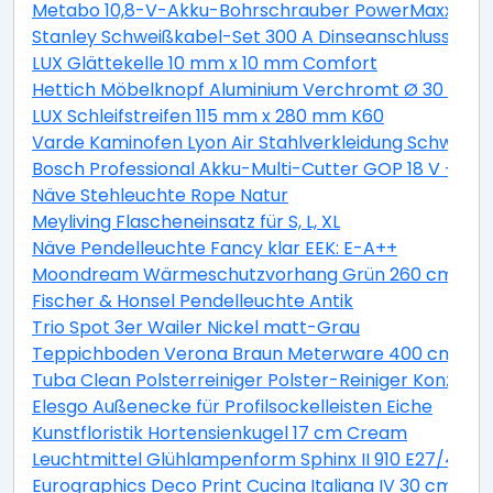
Metabo 10,8-V-Akku-Bohrschrauber PowerMaxx BS
Stanley Schweißkabel-Set 300 A Dinseanschluss 10/2
LUX Glättekelle 10 mm x 10 mm Comfort
Hettich Möbelknopf Aluminium Verchromt Ø 30 mm
LUX Schleifstreifen 115 mm x 280 mm K60
Varde Kaminofen Lyon Air Stahlverkleidung Schwarz 6
Bosch Professional Akku-Multi-Cutter GOP 18 V - 28
Näve Stehleuchte Rope Natur
Meyliving Flascheneinsatz für S, L, XL
Näve Pendelleuchte Fancy klar EEK: E-A++
Moondream Wärmeschutzvorhang Grün 260 cm x 14
Fischer & Honsel Pendelleuchte Antik
Trio Spot 3er Wailer Nickel matt-Grau
Teppichboden Verona Braun Meterware 400 cm brei
Tuba Clean Polsterreiniger Polster-Reiniger Konzent
Elesgo Außenecke für Profilsockelleisten Eiche
Kunstfloristik Hortensienkugel 17 cm Cream
Leuchtmittel Glühlampenform Sphinx II 910 E27/40 
Eurographics Deco Print Cucina Italiana IV 30 cm x 3