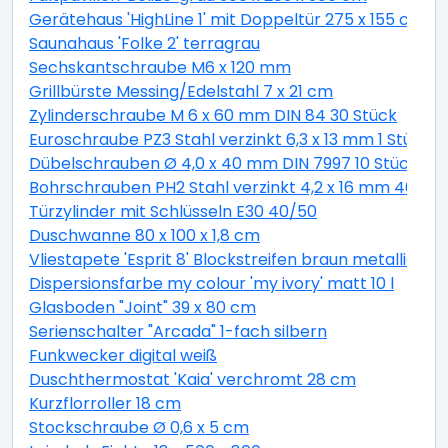
Gerätehaus 'HighLine 1' mit Doppeltür 275 x 155 cm Q
Saunahaus 'Folke 2' terragrau
Sechskantschraube M6 x 120 mm
Grillbürste Messing/Edelstahl 7 x 21 cm
Zylinderschraube M 6 x 60 mm DIN 84 30 Stück
Euroschraube PZ3 Stahl verzinkt 6,3 x 13 mm 1 Stück
Dübelschrauben Ø 4,0 x 40 mm DIN 7997 10 Stück
Bohrschrauben PH2 Stahl verzinkt 4,2 x 16 mm 40 Stü
Türzylinder mit Schlüsseln E30 40/50
Duschwanne 80 x 100 x 1,8 cm
Vliestapete 'Esprit 8' Blockstreifen braun metallic 10,
Dispersionsfarbe my colour 'my ivory' matt 10 l
Glasboden "Joint" 39 x 80 cm
Serienschalter "Arcada" 1-fach silbern
Funkwecker digital weiß
Duschthermostat 'Kaia' verchromt 28 cm
Kurzflorroller 18 cm
Stockschraube Ø 0,6 x 5 cm