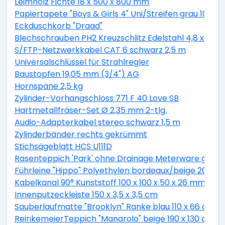
Leimholz Fichte 18 x 500 x 800 mm
Papiertapete "Boys & Girls 4" Uni/Streifen grau 10,05 
Eckduschkorb "Draad"
Blechschrauben PH2 Kreuzschlitz Edelstahl 4,8 x 19 
S/FTP-Netzwerkkabel CAT 6 schwarz 2,5 m
Universalschlüssel für Strahlregler
Baustopfen 19,05 mm (3/4") AG
Hornspäne 2,5 kg
Zylinder-Vorhangschloss 771 F 40 Love SB
Hartmetallfräser-Set Ø 2,35 mm 2-tlg.
Audio-Adapterkabel stereo schwarz 1,5 m
Zylinderbänder rechts gekrümmt
Stichsägeblatt HCS U111D
Rasenteppich 'Park' ohne Drainage Meterware grau, 
Führleine "Hippo" Polyethylen bordeaux/beige 200 c
Kabelkanal 90° Kunststoff 100 x 100 x 50 x 26 mm
Innenputzeckleiste 150 x 3,5 x 3,5 cm
Sauberlaufmatte "Brooklyn" Ranke blau 110 x 66 cm
ReinkemeierTeppich "Manarolo" beige 190 x 130 cm