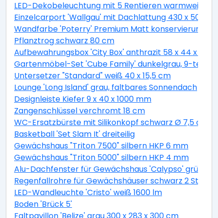
LED-Dekobeleuchtung mit 5 Rentieren warmweiß 4
Einzelcarport 'Wallgau' mit Dachlattung 430 x 500 
Wandfarbe 'Poterry' Premium Matt konservierungsmitt
Pflanztrog schwarz 80 cm
Aufbewahrungsbox 'City Box' anthrazit 58 x 44 x 55 
Gartenmöbel-Set 'Cube Family' dunkelgrau, 9-teilig
Untersetzer "Standard" weiß 40 x 15,5 cm
Lounge 'Long Island' grau, faltbares Sonnendach
Designleiste Kiefer 9 x 40 x 1000 mm
Zangenschlüssel verchromt 18 cm
WC-Ersatzbürste mit Silikonkopf schwarz Ø 7,5 cm
Basketball 'Set Slam It' dreiteilig
Gewächshaus "Triton 7500" silbern HKP 6 mm
Gewächshaus "Triton 5000" silbern HKP 4 mm
Alu-Dachfenster für Gewächshaus 'Calypso' grün 60,
Regenfallrohre für Gewächshäuser schwarz 2 Stück
LED-Wandleuchte 'Cristo' weiß 1600 lm
Boden 'Brück 5'
Faltpavillon 'Belize' grau 300 x 283 x 300 cm