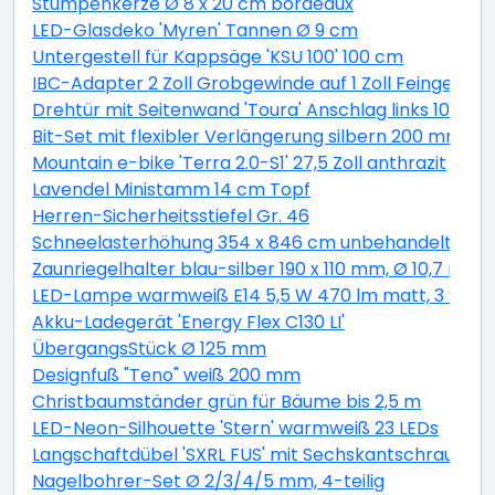
Stumpenkerze Ø 8 x 20 cm bordeaux
LED-Glasdeko 'Myren' Tannen Ø 9 cm
Untergestell für Kappsäge 'KSU 100' 100 cm
IBC-Adapter 2 Zoll Grobgewinde auf 1 Zoll Feingewind
Drehtür mit Seitenwand 'Toura' Anschlag links 100 x 
Bit-Set mit flexibler Verlängerung silbern 200 mm 11-t
Mountain e-bike 'Terra 2.0-S1' 27,5 Zoll anthrazit
Lavendel Ministamm 14 cm Topf
Herren-Sicherheitsstiefel Gr. 46
Schneelasterhöhung 354 x 846 cm unbehandelt 6 St
Zaunriegelhalter blau-silber 190 x 110 mm, Ø 10,7 mm 
LED-Lampe warmweiß E14 5,5 W 470 lm matt, 3 Stüc
Akku-Ladegerät 'Energy Flex C130 LI'
ÜbergangsStück Ø 125 mm
Designfuß "Teno" weiß 200 mm
Christbaumständer grün für Bäume bis 2,5 m
LED-Neon-Silhouette 'Stern' warmweiß 23 LEDs
Langschaftdübel 'SXRL FUS' mit Sechskantschraube, Ø
Nagelbohrer-Set Ø 2/3/4/5 mm, 4-teilig