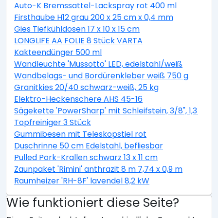
Auto-K Bremssattel-Lackspray rot 400 ml
Firsthaube H12 grau 200 x 25 cm x 0,4 mm
Gies Tiefkühldosen 17 x 10 x 15 cm
LONGLIFE AA FOLIE 8 Stück VARTA
Kakteendünger 500 ml
Wandleuchte 'Mussotto' LED, edelstahl/weiß
Wandbelags- und Bordürenkleber weiß 750 g
Granitkies 20/40 schwarz-weiß, 25 kg
Elektro-Heckenschere AHS 45-16
Sägekette 'PowerSharp' mit Schleifstein, 3/8", 1,3 mm,
Topfreiniger 3 Stück
Gummibesen mit Teleskopstiel rot
Duschrinne 50 cm Edelstahl, befliesbar
Pulled Pork-Krallen schwarz 13 x 11 cm
Zaunpaket 'Rimini' anthrazit 8 m 7,74 x 0,9 m
Raumheizer 'RH-8F' lavendel 8,2 kW
Wie funktioniert diese Seite?