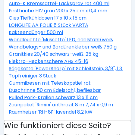
Auto-K Bremssattel-Lackspray rot 400 ml
Firsthaube H12 grau 200 x 25 cm x 0,4 mm
Gies Tiefkühldosen 17 x 10 x 15 cm
LONGLIFE AA FOLIE 8 Stück VARTA
Kakteendünger 500 ml
Wandleuchte 'Mussotto' LED, edelstahl/weiß
Wandbelags- und Bordürenkleber weiß 750 g
Granitkies 20/40 schwarz-weiß, 25 kg
Elektro-Heckenschere AHS 45-16
Sägekette 'PowerSharp' mit Schleifstein, 3/8", 1,3 mm,
Topfreiniger 3 Stück
Gummibesen mit Teleskopstiel rot
Duschrinne 50 cm Edelstahl, befliesbar
Pulled Pork-Krallen schwarz 13 x 11 cm
Zaunpaket 'Rimini' anthrazit 8 m 7,74 x 0,9 m
Raumheizer 'RH-8F' lavendel 8,2 kW
Wie funktioniert diese Seite?