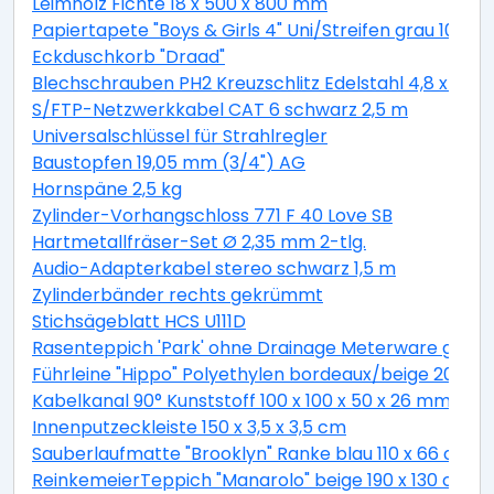
Leimholz Fichte 18 x 500 x 800 mm
Papiertapete "Boys & Girls 4" Uni/Streifen grau 10,05 
Eckduschkorb "Draad"
Blechschrauben PH2 Kreuzschlitz Edelstahl 4,8 x 19 
S/FTP-Netzwerkkabel CAT 6 schwarz 2,5 m
Universalschlüssel für Strahlregler
Baustopfen 19,05 mm (3/4") AG
Hornspäne 2,5 kg
Zylinder-Vorhangschloss 771 F 40 Love SB
Hartmetallfräser-Set Ø 2,35 mm 2-tlg.
Audio-Adapterkabel stereo schwarz 1,5 m
Zylinderbänder rechts gekrümmt
Stichsägeblatt HCS U111D
Rasenteppich 'Park' ohne Drainage Meterware grau, 
Führleine "Hippo" Polyethylen bordeaux/beige 200 c
Kabelkanal 90° Kunststoff 100 x 100 x 50 x 26 mm
Innenputzeckleiste 150 x 3,5 x 3,5 cm
Sauberlaufmatte "Brooklyn" Ranke blau 110 x 66 cm
ReinkemeierTeppich "Manarolo" beige 190 x 130 cm