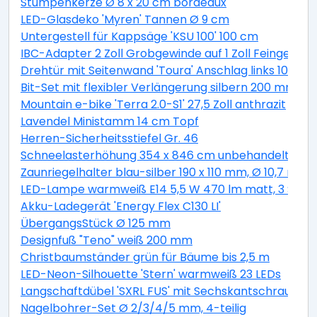
Stumpenkerze Ø 8 x 20 cm bordeaux
LED-Glasdeko 'Myren' Tannen Ø 9 cm
Untergestell für Kappsäge 'KSU 100' 100 cm
IBC-Adapter 2 Zoll Grobgewinde auf 1 Zoll Feingewind
Drehtür mit Seitenwand 'Toura' Anschlag links 100 x 
Bit-Set mit flexibler Verlängerung silbern 200 mm 11-t
Mountain e-bike 'Terra 2.0-S1' 27,5 Zoll anthrazit
Lavendel Ministamm 14 cm Topf
Herren-Sicherheitsstiefel Gr. 46
Schneelasterhöhung 354 x 846 cm unbehandelt 6 St
Zaunriegelhalter blau-silber 190 x 110 mm, Ø 10,7 mm 
LED-Lampe warmweiß E14 5,5 W 470 lm matt, 3 Stüc
Akku-Ladegerät 'Energy Flex C130 LI'
ÜbergangsStück Ø 125 mm
Designfuß "Teno" weiß 200 mm
Christbaumständer grün für Bäume bis 2,5 m
LED-Neon-Silhouette 'Stern' warmweiß 23 LEDs
Langschaftdübel 'SXRL FUS' mit Sechskantschraube, Ø
Nagelbohrer-Set Ø 2/3/4/5 mm, 4-teilig