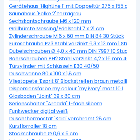
Gerätehaus 'HighLine 1' mit Doppeltür 275 x 155 cm Q
Saunahaus 'Folke 2' terragrau
Sechskantschraube M6 x 120 mm
Grillbürste Messing/Edelstahl 7 x 21 cm
Zylinderschraube M 6 x 60 mm DIN 84 30 Stück
Euroschraube PZ3 Stahl verzinkt 6,3 x 13 mm 1 Stück
Dübelschrauben Ø 4,0 x 40 mm DIN 7997 10 Stück
Bohrschrauben PH2 Stahl verzinkt 4,2 x 16 mm 40 Stü
Türzylinder mit Schlüsseln E30 40/50
Duschwanne 80 x 100 x 1,8 cm
Vliestapete 'Esprit 8' Blockstreifen braun metallic 10,
Dispersionsfarbe my colour 'my ivory' matt 10 l
Glasboden "Joint" 39 x 80 cm
Serienschalter "Arcada" 1-fach silbern
Funkwecker digital weiß
Duschthermostat 'Kaia' verchromt 28 cm
Kurzflorroller 18 cm
Stockschraube Ø 0,6 x 5 cm