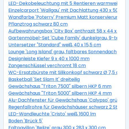
LED-Dekobeleuchtung mit 5 Rentieren warmweiß 4
Einzelcarport 'Wallgau' mit Dachlattung 430 x 500 
Wandfarbe 'Poterry' Premium Matt konservierungsmitt
Pflanztrog schwarz 80 cm
Aufbewahrungsbox 'City Box' anthrazit 58 x 44 x 55 
Gartenmöbel-Set 'Cube Family' dunkelgrau, 9-teilig
Untersetzer "Standard" weiß 40 x 15,5 cm
Lounge 'Long Island' grau, faltbares Sonnendach
Designleiste Kiefer 9 x 40 x 1000 mm
Zangenschlüssel verchromt 18 cm
WC-Ersatzbürste mit Silikonkopf schwarz Ø 7,5 cm
Basketball 'Set Slam It' dreiteilig
Gewächshaus "Triton 7500" silbern HKP 6 mm
Gewächshaus "Triton 5000" silbern HKP 4 mm
Alu-Dachfenster für Gewächshaus 'Calypso' grün 60,
Regenfallrohre für Gewächshäuser schwarz 2 Stück
LED-Wandleuchte 'Cristo' weiß 1600 lm
Boden 'Brück 5'
Faltpavillon 'Belize' grau 300 x 283 x 300 cm