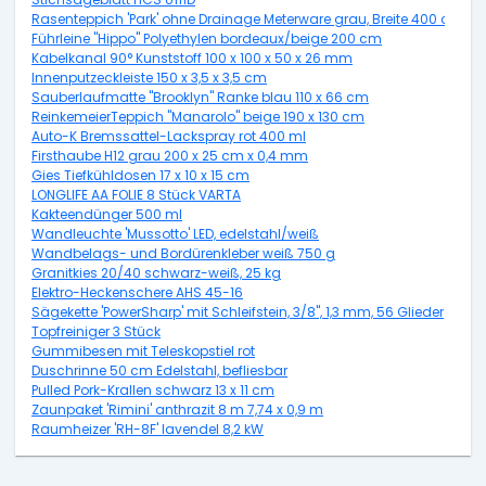
Rasenteppich 'Park' ohne Drainage Meterware grau, Breite 400 cm
Führleine "Hippo" Polyethylen bordeaux/beige 200 cm
Kabelkanal 90° Kunststoff 100 x 100 x 50 x 26 mm
Innenputzeckleiste 150 x 3,5 x 3,5 cm
Sauberlaufmatte "Brooklyn" Ranke blau 110 x 66 cm
ReinkemeierTeppich "Manarolo" beige 190 x 130 cm
Auto-K Bremssattel-Lackspray rot 400 ml
Firsthaube H12 grau 200 x 25 cm x 0,4 mm
Gies Tiefkühldosen 17 x 10 x 15 cm
LONGLIFE AA FOLIE 8 Stück VARTA
Kakteendünger 500 ml
Wandleuchte 'Mussotto' LED, edelstahl/weiß
Wandbelags- und Bordürenkleber weiß 750 g
Granitkies 20/40 schwarz-weiß, 25 kg
Elektro-Heckenschere AHS 45-16
Sägekette 'PowerSharp' mit Schleifstein, 3/8", 1,3 mm, 56 Glieder
Topfreiniger 3 Stück
Gummibesen mit Teleskopstiel rot
Duschrinne 50 cm Edelstahl, befliesbar
Pulled Pork-Krallen schwarz 13 x 11 cm
Zaunpaket 'Rimini' anthrazit 8 m 7,74 x 0,9 m
Raumheizer 'RH-8F' lavendel 8,2 kW