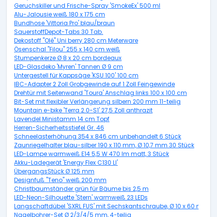
Geruchskiller und Frische-Spray 'SmokeEx' 500 ml
Alu-Jalousie weiß 180 x 175 cm
Bundhose 'Vittoria Pro' blau/braun
SauerstoffDepot-Tabs 30 Tab.
Dekostoff "Olé" Uni berry 280 cm Meterware
Ösenschal "Filou" 255 x 140 cm weiß
Stumpenkerze Ø 8 x 20 cm bordeaux
LED-Glasdeko 'Myren' Tannen Ø 9 cm
Untergestell für Kappsäge 'KSU 100' 100 cm
IBC-Adapter 2 Zoll Grobgewinde auf 1 Zoll Feingewinde
Drehtür mit Seitenwand 'Toura' Anschlag links 100 x 100 cm
Bit-Set mit flexibler Verlängerung silbern 200 mm 11-teilig
Mountain e-bike 'Terra 2.0-S1' 27,5 Zoll anthrazit
Lavendel Ministamm 14 cm Topf
Herren-Sicherheitsstiefel Gr. 46
Schneelasterhöhung 354 x 846 cm unbehandelt 6 Stück
Zaunriegelhalter blau-silber 190 x 110 mm, Ø 10,7 mm 30 Stück
LED-Lampe warmweiß E14 5,5 W 470 lm matt, 3 Stück
Akku-Ladegerät 'Energy Flex C130 LI'
ÜbergangsStück Ø 125 mm
Designfuß "Teno" weiß 200 mm
Christbaumständer grün für Bäume bis 2,5 m
LED-Neon-Silhouette 'Stern' warmweiß 23 LEDs
Langschaftdübel 'SXRL FUS' mit Sechskantschraube, Ø 10 x 60 mm, 5
Nagelbohrer-Set Ø 2/3/4/5 mm, 4-teilig