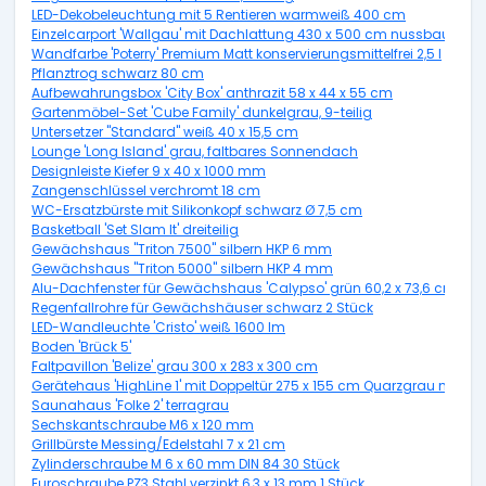
LED-Dekobeleuchtung mit 5 Rentieren warmweiß 400 cm
Einzelcarport 'Wallgau' mit Dachlattung 430 x 500 cm nussbaum
Wandfarbe 'Poterry' Premium Matt konservierungsmittelfrei 2,5 l
Pflanztrog schwarz 80 cm
Aufbewahrungsbox 'City Box' anthrazit 58 x 44 x 55 cm
Gartenmöbel-Set 'Cube Family' dunkelgrau, 9-teilig
Untersetzer "Standard" weiß 40 x 15,5 cm
Lounge 'Long Island' grau, faltbares Sonnendach
Designleiste Kiefer 9 x 40 x 1000 mm
Zangenschlüssel verchromt 18 cm
WC-Ersatzbürste mit Silikonkopf schwarz Ø 7,5 cm
Basketball 'Set Slam It' dreiteilig
Gewächshaus "Triton 7500" silbern HKP 6 mm
Gewächshaus "Triton 5000" silbern HKP 4 mm
Alu-Dachfenster für Gewächshaus 'Calypso' grün 60,2 x 73,6 cm
Regenfallrohre für Gewächshäuser schwarz 2 Stück
LED-Wandleuchte 'Cristo' weiß 1600 lm
Boden 'Brück 5'
Faltpavillon 'Belize' grau 300 x 283 x 300 cm
Gerätehaus 'HighLine 1' mit Doppeltür 275 x 155 cm Quarzgrau metalli
Saunahaus 'Folke 2' terragrau
Sechskantschraube M6 x 120 mm
Grillbürste Messing/Edelstahl 7 x 21 cm
Zylinderschraube M 6 x 60 mm DIN 84 30 Stück
Euroschraube PZ3 Stahl verzinkt 6,3 x 13 mm 1 Stück