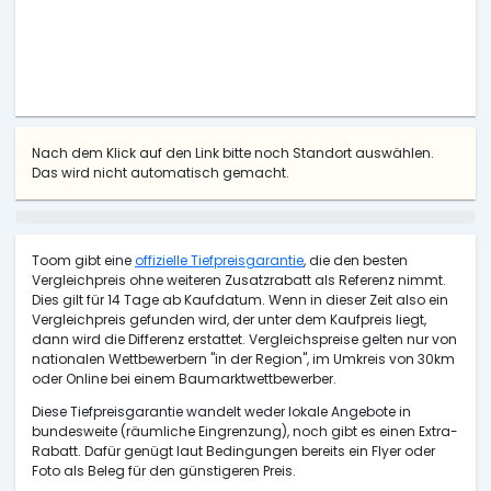
Nach dem Klick auf den Link bitte noch Standort auswählen.
Das wird nicht automatisch gemacht.
Toom gibt eine
offizielle Tiefpreisgarantie
, die den besten
Vergleichpreis ohne weiteren Zusatzrabatt als Referenz nimmt.
Dies gilt für 14 Tage ab Kaufdatum. Wenn in dieser Zeit also ein
Vergleichpreis gefunden wird, der unter dem Kaufpreis liegt,
dann wird die Differenz erstattet. Vergleichspreise gelten nur von
nationalen Wettbewerbern "in der Region", im Umkreis von 30km
oder Online bei einem Baumarktwettbewerber.
Diese Tiefpreisgarantie wandelt weder lokale Angebote in
bundesweite (räumliche Eingrenzung), noch gibt es einen Extra-
Rabatt. Dafür genügt laut Bedingungen bereits ein Flyer oder
Foto als Beleg für den günstigeren Preis.