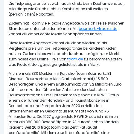
Die Tiefpreisgarantie ist wohl auch direkt beim Kauf anwendbar,
allerdings wie üblich nicht in Kombination mit weiteren
(persönlichen) Rabatten.
Zudem hat Toom viele lokale Angebote, wo sich Preise zwischen
Standorten unterscheiden können. Mit
baumarkt-tracker.de
kannst du daher echte lokale Schnäppchen finden.
Diese lokalen Angebote kannst du dann wiederum als
Vergleichspreis um die Tiefpreisgarantie bei anderen Ketten
nutzen. Zudem ist es wohl auch durchaus möglich, im Markt
zumindest den Online-Preis von
toom.de
zu bekommen sofern
das Produkt dort günstiger gelistet ist als im Markt.
Mit mehr als 330 Märkten im Portfolio (toom Baumarkt, B1
Discount Baumarkt und Klee Gartenfachmarkt), 15.500
Beschäftigten und einem Bruttoumsatz von 3,2 Milliarden Euro
zählt toom zu den führenden Anbietern der deutschen
Baumarktbranche. Das Unternehmen gehört zur REWE Group,
einem der führenden Handels- und Touristikkonzerne in
Deutschland und Europa. Im Jahr 2020 erzielte das
Unternehmen einen Gesamtaußenumsatz von rund 75
Milliarden Euro. Die 1927 gegründete REWE Group ist mit ihren
mehr als 380.000 Beschäftigten in 23 europäischen Ländern
präsent. Seit 2016 trägt toom das Zertifikat „audit
berufundfamilie“. Mit dem „audit berufundfamilie“, einer