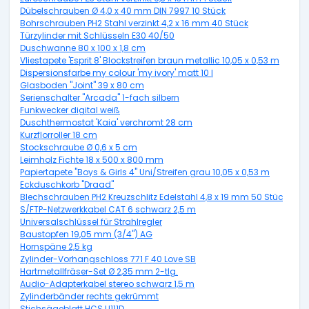
Dübelschrauben Ø 4,0 x 40 mm DIN 7997 10 Stück
Bohrschrauben PH2 Stahl verzinkt 4,2 x 16 mm 40 Stück
Türzylinder mit Schlüsseln E30 40/50
Duschwanne 80 x 100 x 1,8 cm
Vliestapete 'Esprit 8' Blockstreifen braun metallic 10,05 x 0,53 m
Dispersionsfarbe my colour 'my ivory' matt 10 l
Glasboden "Joint" 39 x 80 cm
Serienschalter "Arcada" 1-fach silbern
Funkwecker digital weiß
Duschthermostat 'Kaia' verchromt 28 cm
Kurzflorroller 18 cm
Stockschraube Ø 0,6 x 5 cm
Leimholz Fichte 18 x 500 x 800 mm
Papiertapete "Boys & Girls 4" Uni/Streifen grau 10,05 x 0,53 m
Eckduschkorb "Draad"
Blechschrauben PH2 Kreuzschlitz Edelstahl 4,8 x 19 mm 50 Stück
S/FTP-Netzwerkkabel CAT 6 schwarz 2,5 m
Universalschlüssel für Strahlregler
Baustopfen 19,05 mm (3/4") AG
Hornspäne 2,5 kg
Zylinder-Vorhangschloss 771 F 40 Love SB
Hartmetallfräser-Set Ø 2,35 mm 2-tlg.
Audio-Adapterkabel stereo schwarz 1,5 m
Zylinderbänder rechts gekrümmt
Stichsägeblatt HCS U111D